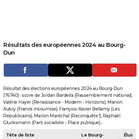
City break
Voyage de noces
Climat
Destinations
Voyage nature
Forum
+
PHOTO
GUIDES D'ACHAT
BONS PLANS
Résultats des européennes 2024 au Bourg-
CARTE DE VOEUX
Dun
Carte Bonne année
Carte Pâques
Carte de Noël
Carte Saint-Valentin
Carte d'anniversaire
DICTIONNAIRE
Biographies
Expressions
Dictionnaire
Citations
Proverbes
PROGRAMME TV
COPAINS D'AVANT
Résultat des élections européennes 2024 au Bourg-Dun
Se connecter
Collèges
Universités
Service militaire
S'inscrire
Lycées
Primaires
Entreprises
Avis de recherche
(76740) : score de Jordan Bardella (Rassemblement national),
AVIS DE DÉCÈS
Valérie Hayer (Renaissance - Modem - Horizons), Manon
FORUM
Aubry (France insoumise), François-Xavier Bellamy (Les
Républicains), Marion Maréchal (Reconquête !), Raphaël
Lifestyle
Sport
Television
Cinema
Bricolage
Culture
Auto
Voyage
Glucksmann (Parti socialiste - Place publique)...
Tête de liste
Le Bourg-
Élus