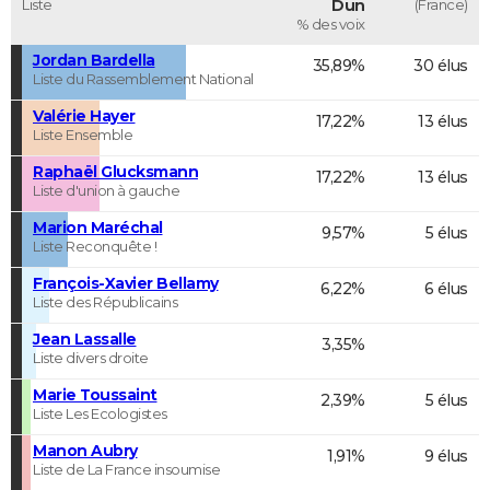
Liste
Dun
(France)
% des voix
Jordan Bardella
35,89%
30 élus
Liste du Rassemblement National
Valérie Hayer
17,22%
13 élus
Liste Ensemble
Raphaël Glucksmann
17,22%
13 élus
Liste d'union à gauche
Marion Maréchal
9,57%
5 élus
Liste Reconquête !
François-Xavier Bellamy
6,22%
6 élus
Liste des Républicains
Jean Lassalle
3,35%
Liste divers droite
Marie Toussaint
2,39%
5 élus
Liste Les Ecologistes
Manon Aubry
1,91%
9 élus
Liste de La France insoumise