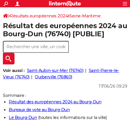
ACTUALITÉS
Connexion
S'inscrire
Résultats européennes 2024
Seine-Maritime
Rechercher
Société
Education
Villes
Politique
Faits Divers
Monde
+
SPORT
Résultat des européennes 2024 au
Football
Cyclisme
Forum
Coupe du monde 2026
Tennis
Rugby
CULTURE
Bourg-Dun (76740) [PUBLIE]
TNT
Cinéma
Musique
Programme TV
Streaming
Sorties cinéma
+
FINANCE
Impôts
Immobilier
Banque
Crédit
Retraite
Epargne
Risques naturels par ville
Assurance
AUTO
Réserver un essai
Berlines
Forum auto
Essais
Citadines
SUV
+
HIGH-TECH
Voir aussi :
Saint-Aubin-sur-Mer (76740)
Saint-Pierre-le-
Meilleur smartphone
Ordinateurs
Guide high-tech
Mobiles
Internet
Jeux vidéo
+
Vieux (76740)
Quiberville (76860)
BRICOLAGE
17/06/26 09:29
Aménagement intérieur
Cuisine
Jardinage
+
Forum
Extérieur
Salle de bains
Rangement
WEEK-END
Sommaire :
Escapades
Expositions
Week-end nature
Guides de France
Patrimoine
Musées
+
LIFESTYLE
Résultat des européennes 2024 au Bourg-Dun
Bureaux de vote au Bourg-Dun
Bien-être
Mode
+
Art de vivre
Loisirs
Modes de vie
SANTE
Le Bourg-Dun
(toutes les informations sur la ville)
Guide de la santé
Médicaments
+
Alimentation
Maladies
Sommeil
VOYAGE