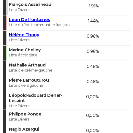
François Asselineau
1,91%
Liste Divers
Léon Deffontaines
1,44%
Liste du Parti communiste français
Hélène Thouy
0,96%
Liste Divers
Marine Cholley
0,96%
Liste écologiste
Nathalie Arthaud
0,48%
Liste d'extrême-gauche
Pierre Larrouturou
0,48%
Liste divers gauche
Léopold-Edouard Deher-
0,00%
Lesaint
Liste Divers
Philippe Ponge
0,00%
Liste Divers
Nagib Azergui
0,00%