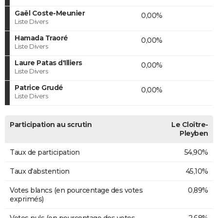
Gaël Coste-Meunier
0,00%
Liste Divers
Hamada Traoré
0,00%
Liste Divers
Laure Patas d'Illiers
0,00%
Liste Divers
Patrice Grudé
0,00%
Liste Divers
Participation au scrutin
Le Cloître-
Pleyben
Taux de participation
54,90%
Taux d'abstention
45,10%
Votes blancs (en pourcentage des votes
0,89%
exprimés)
Votes nuls (en pourcentage des votes
2,68%