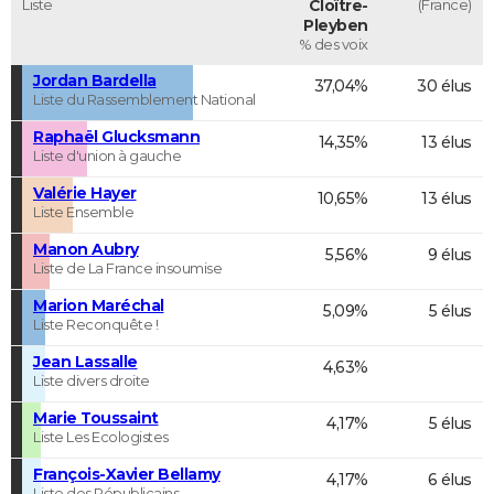
Liste
Cloître-
(France)
Pleyben
% des voix
Jordan Bardella
37,04%
30 élus
Liste du Rassemblement National
Raphaël Glucksmann
14,35%
13 élus
Liste d'union à gauche
Valérie Hayer
10,65%
13 élus
Liste Ensemble
Manon Aubry
5,56%
9 élus
Liste de La France insoumise
Marion Maréchal
5,09%
5 élus
Liste Reconquête !
Jean Lassalle
4,63%
Liste divers droite
Marie Toussaint
4,17%
5 élus
Liste Les Ecologistes
François-Xavier Bellamy
4,17%
6 élus
Liste des Républicains