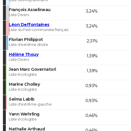
François Asselineau
3,24%
Liste Divers
Léon Deffontaines
3,24%
Liste du Parti communiste français
Florian Philippot
2,31%
Liste d'extrême droite
Hélène Thouy
1,39%
Liste Divers
Jean Marc Governatori
1,39%
Liste écologiste
Marine Cholley
0,93%
Liste écologiste
Selma Labib
0,93%
Liste d'extrême-gauche
Yann Wehrling
0,46%
Liste écologiste
Nathalie Arthaud
0,46%