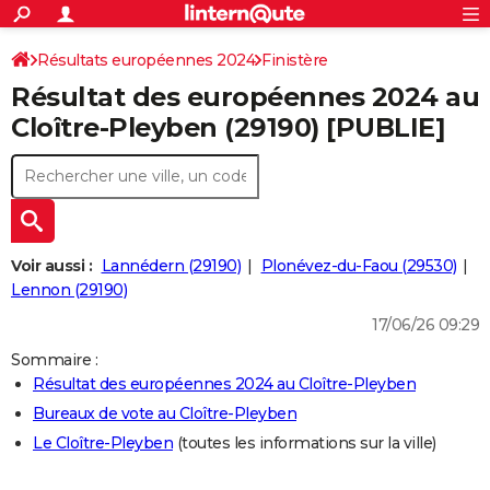
ACTUALITÉS
Connexion
S'inscrire
Résultats européennes 2024
Finistère
Rechercher
Société
Education
Villes
Politique
Faits Divers
Monde
+
SPORT
Résultat des européennes 2024 au
Football
Cyclisme
Forum
Coupe du monde 2026
Tennis
Rugby
CULTURE
Cloître-Pleyben (29190) [PUBLIE]
TNT
Cinéma
Musique
Programme TV
Streaming
Sorties cinéma
+
FINANCE
Impôts
Immobilier
Banque
Crédit
Retraite
Epargne
Risques naturels par ville
Assurance
AUTO
Réserver un essai
Berlines
Forum auto
Essais
Citadines
SUV
+
HIGH-TECH
Voir aussi :
Lannédern (29190)
Plonévez-du-Faou (29530)
Meilleur smartphone
Ordinateurs
Guide high-tech
Mobiles
Internet
Jeux vidéo
+
Lennon (29190)
BRICOLAGE
17/06/26 09:29
Aménagement intérieur
Cuisine
Jardinage
+
Forum
Extérieur
Salle de bains
Rangement
WEEK-END
Sommaire :
Escapades
Expositions
Week-end nature
Guides de France
Patrimoine
Musées
+
LIFESTYLE
Résultat des européennes 2024 au Cloître-Pleyben
Bureaux de vote au Cloître-Pleyben
Bien-être
Mode
+
Art de vivre
Loisirs
Modes de vie
SANTE
Le Cloître-Pleyben
(toutes les informations sur la ville)
Guide de la santé
Médicaments
+
Alimentation
Maladies
Sommeil
VOYAGE