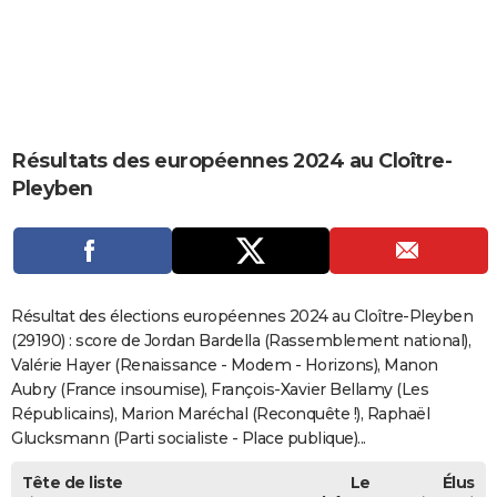
City break
Voyage de noces
Climat
Destinations
Voyage nature
Forum
+
PHOTO
GUIDES D'ACHAT
BONS PLANS
Résultats des européennes 2024 au Cloître-
CARTE DE VOEUX
Pleyben
Carte Bonne année
Carte Pâques
Carte de Noël
Carte Saint-Valentin
Carte d'anniversaire
DICTIONNAIRE
Biographies
Expressions
Dictionnaire
Citations
Proverbes
PROGRAMME TV
COPAINS D'AVANT
Résultat des élections européennes 2024 au Cloître-Pleyben
Se connecter
Collèges
Universités
Service militaire
S'inscrire
Lycées
Primaires
Entreprises
Avis de recherche
(29190) : score de Jordan Bardella (Rassemblement national),
AVIS DE DÉCÈS
Valérie Hayer (Renaissance - Modem - Horizons), Manon
FORUM
Aubry (France insoumise), François-Xavier Bellamy (Les
Républicains), Marion Maréchal (Reconquête !), Raphaël
Lifestyle
Sport
Television
Cinema
Bricolage
Culture
Auto
Voyage
Glucksmann (Parti socialiste - Place publique)...
Tête de liste
Le
Élus