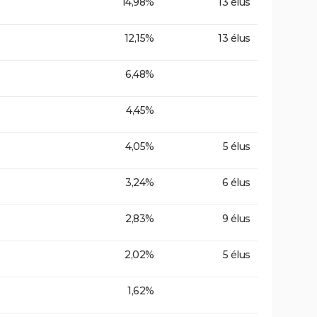
14,98%
13 élus
12,15%
13 élus
6,48%
4,45%
4,05%
5 élus
3,24%
6 élus
2,83%
9 élus
2,02%
5 élus
1,62%