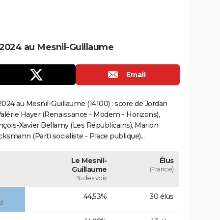
2024 au Mesnil-Guillaume
Email
024 au Mesnil-Guillaume (14100) : score de Jordan
alérie Hayer (Renaissance - Modem - Horizons),
çois-Xavier Bellamy (Les Républicains), Marion
smann (Parti socialiste - Place publique)...
Le Mesnil-
Élus
Guillaume
(France)
% des voix
44,53%
30 élus
l