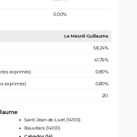
0,00%
Le Mesnil-Guillaume
58,24%
41,76%
otes exprimés)
0,80%
es exprimés)
0,80%
251
illaume
Saint-Jean-de-Livet (14100)
Beuvillers (14100)
Calvados (14)