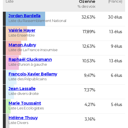
Liste
Ozenne
(France)
% des voix
Jordan Bardella
32,63%
30 élus
Liste du Rassemblement National
Valérie Hayer
17,89%
13 élus
Liste Ensemble
Manon Aubry
12,63%
9 élus
Liste de La France insoumise
Raphaël Glucksmann
10,53%
13 élus
Liste d'union à gauche
François-Xavier Bellamy
9,47%
6 élus
Liste des Républicains
Jean Lassalle
7,37%
Liste divers droite
Marie Toussaint
4,21%
5 élus
Liste Les Ecologistes
Hélène Thouy
3,16%
Liste Divers