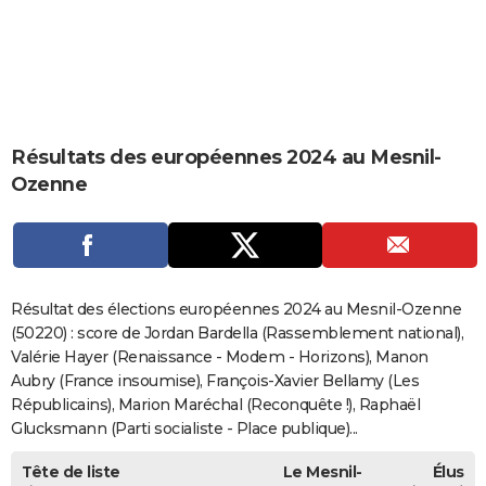
City break
Voyage de noces
Climat
Destinations
Voyage nature
Forum
+
PHOTO
GUIDES D'ACHAT
BONS PLANS
Résultats des européennes 2024 au Mesnil-
CARTE DE VOEUX
Ozenne
Carte Bonne année
Carte Pâques
Carte de Noël
Carte Saint-Valentin
Carte d'anniversaire
DICTIONNAIRE
Biographies
Expressions
Dictionnaire
Citations
Proverbes
PROGRAMME TV
COPAINS D'AVANT
Résultat des élections européennes 2024 au Mesnil-Ozenne
Se connecter
Collèges
Universités
Service militaire
S'inscrire
Lycées
Primaires
Entreprises
Avis de recherche
(50220) : score de Jordan Bardella (Rassemblement national),
AVIS DE DÉCÈS
Valérie Hayer (Renaissance - Modem - Horizons), Manon
FORUM
Aubry (France insoumise), François-Xavier Bellamy (Les
Républicains), Marion Maréchal (Reconquête !), Raphaël
Lifestyle
Sport
Television
Cinema
Bricolage
Culture
Auto
Voyage
Glucksmann (Parti socialiste - Place publique)...
Tête de liste
Le Mesnil-
Élus