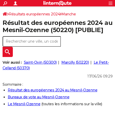
ACTUALITÉS
Connexion
S'inscrire
Résultats européennes 2024
Manche
Rechercher
Société
Education
Villes
Politique
Faits Divers
Monde
+
SPORT
Résultat des européennes 2024 au
Football
Cyclisme
Forum
Coupe du monde 2026
Tennis
Rugby
CULTURE
Mesnil-Ozenne (50220) [PUBLIE]
TNT
Cinéma
Musique
Programme TV
Streaming
Sorties cinéma
+
FINANCE
Impôts
Immobilier
Banque
Crédit
Retraite
Epargne
Risques naturels par ville
Assurance
AUTO
Réserver un essai
Berlines
Forum auto
Essais
Citadines
SUV
+
HIGH-TECH
Voir aussi :
Saint-Ovin (50300)
Marcilly (50220)
Le Petit-
Meilleur smartphone
Ordinateurs
Guide high-tech
Mobiles
Internet
Jeux vidéo
+
Celland (50370)
BRICOLAGE
17/06/26 09:29
Aménagement intérieur
Cuisine
Jardinage
+
Forum
Extérieur
Salle de bains
Rangement
WEEK-END
Sommaire :
Escapades
Expositions
Week-end nature
Guides de France
Patrimoine
Musées
+
LIFESTYLE
Résultat des européennes 2024 au Mesnil-Ozenne
Bureaux de vote au Mesnil-Ozenne
Bien-être
Mode
+
Art de vivre
Loisirs
Modes de vie
SANTE
Le Mesnil-Ozenne
(toutes les informations sur la ville)
Guide de la santé
Médicaments
+
Alimentation
Maladies
Sommeil
VOYAGE