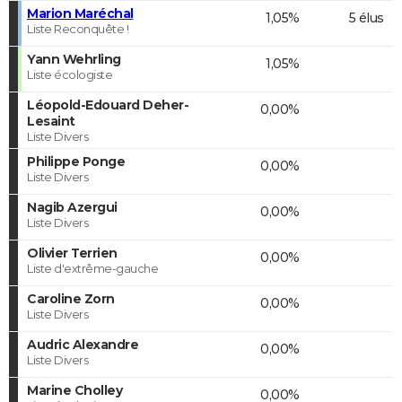
Marion Maréchal
1,05%
5 élus
Liste Reconquête !
Yann Wehrling
1,05%
Liste écologiste
Léopold-Edouard Deher-
0,00%
Lesaint
Liste Divers
Philippe Ponge
0,00%
Liste Divers
Nagib Azergui
0,00%
Liste Divers
Olivier Terrien
0,00%
Liste d'extrême-gauche
Caroline Zorn
0,00%
Liste Divers
Audric Alexandre
0,00%
Liste Divers
Marine Cholley
0,00%