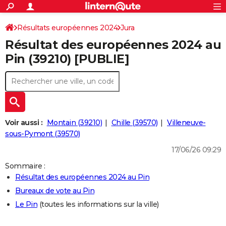
ACTUALITÉS
Connexion
S'inscrire
Résultats européennes 2024
Jura
Rechercher
Société
Education
Villes
Politique
Faits Divers
Monde
+
SPORT
Résultat des européennes 2024 au
Football
Cyclisme
Forum
Coupe du monde 2026
Tennis
Rugby
CULTURE
Pin (39210) [PUBLIE]
TNT
Cinéma
Musique
Programme TV
Streaming
Sorties cinéma
+
FINANCE
Impôts
Immobilier
Banque
Crédit
Retraite
Epargne
Risques naturels par ville
Assurance
AUTO
Réserver un essai
Berlines
Forum auto
Essais
Citadines
SUV
+
HIGH-TECH
Voir aussi :
Montain (39210)
Chille (39570)
Villeneuve-
Meilleur smartphone
Ordinateurs
Guide high-tech
Mobiles
Internet
Jeux vidéo
+
sous-Pymont (39570)
BRICOLAGE
17/06/26 09:29
Aménagement intérieur
Cuisine
Jardinage
+
Forum
Extérieur
Salle de bains
Rangement
WEEK-END
Sommaire :
Escapades
Expositions
Week-end nature
Guides de France
Patrimoine
Musées
+
LIFESTYLE
Résultat des européennes 2024 au Pin
Bureaux de vote au Pin
Bien-être
Mode
+
Art de vivre
Loisirs
Modes de vie
SANTE
Le Pin
(toutes les informations sur la ville)
Guide de la santé
Médicaments
+
Alimentation
Maladies
Sommeil
VOYAGE