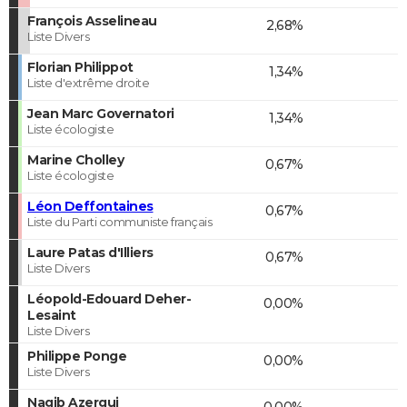
François Asselineau
2,68%
Liste Divers
Florian Philippot
1,34%
Liste d'extrême droite
Jean Marc Governatori
1,34%
Liste écologiste
Marine Cholley
0,67%
Liste écologiste
Léon Deffontaines
0,67%
Liste du Parti communiste français
Laure Patas d'Illiers
0,67%
Liste Divers
Léopold-Edouard Deher-
0,00%
Lesaint
Liste Divers
Philippe Ponge
0,00%
Liste Divers
Nagib Azergui
0,00%