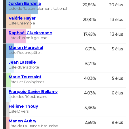
Jordan Bardella
26,85%
30 élus
Liste du Rassemblement National
Valérie Hayer
20,81%
13 élus
Liste Ensemble
Raphaël Glucksmann
17,45%
13 élus
Liste d'union à gauche
Marion Maréchal
6,71%
5 élus
Liste Reconquête !
Jean Lassalle
6,71%
Liste divers droite
Marie Toussaint
4,03%
5 élus
Liste Les Ecologistes
François-Xavier Bellamy
4,03%
6 élus
Liste des Républicains
Hélène Thouy
3,36%
Liste Divers
Manon Aubry
2,68%
9 élus
Liste de La France insoumise