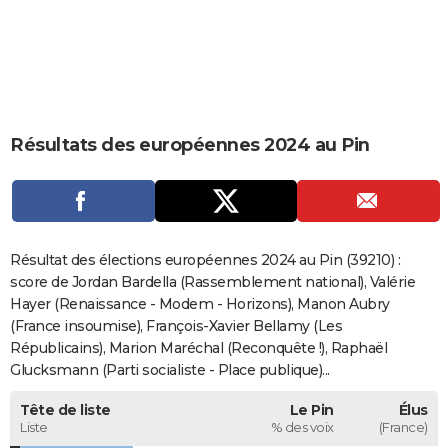
City break
Voyage de noces
Climat
Destinations
Voyage nature
Forum
+
PHOTO
GUIDES D'ACHAT
BONS PLANS
Résultats des européennes 2024 au Pin
CARTE DE VOEUX
Carte Bonne année
Carte Pâques
Carte de Noël
Carte Saint-Valentin
Carte d'anniversaire
DICTIONNAIRE
Biographies
Expressions
Dictionnaire
Citations
Proverbes
PROGRAMME TV
Résultat des élections européennes 2024 au Pin (39210) :
COPAINS D'AVANT
score de Jordan Bardella (Rassemblement national), Valérie
Hayer (Renaissance - Modem - Horizons), Manon Aubry
Se connecter
Collèges
Universités
Service militaire
S'inscrire
Lycées
Primaires
Entreprises
Avis de recherche
AVIS DE DÉCÈS
(France insoumise), François-Xavier Bellamy (Les
Républicains), Marion Maréchal (Reconquête !), Raphaël
FORUM
Glucksmann (Parti socialiste - Place publique)...
Lifestyle
Sport
Television
Cinema
Bricolage
Culture
Auto
Voyage
Tête de liste
Le Pin
Élus
Liste
% des voix
(France)