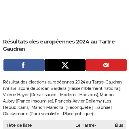
City break
Voyage de noces
Climat
Destinations
Voyage nature
Forum
+
PHOTO
GUIDES D'ACHAT
BONS PLANS
Résultats des européennes 2024 au Tartre-
CARTE DE VOEUX
Gaudran
Carte Bonne année
Carte Pâques
Carte de Noël
Carte Saint-Valentin
Carte d'anniversaire
DICTIONNAIRE
Biographies
Expressions
Dictionnaire
Citations
Proverbes
PROGRAMME TV
COPAINS D'AVANT
Résultat des élections européennes 2024 au Tartre-Gaudran
Se connecter
Collèges
Universités
Service militaire
S'inscrire
Lycées
Primaires
Entreprises
Avis de recherche
(78113) : score de Jordan Bardella (Rassemblement national),
AVIS DE DÉCÈS
Valérie Hayer (Renaissance - Modem - Horizons), Manon
FORUM
Aubry (France insoumise), François-Xavier Bellamy (Les
Républicains), Marion Maréchal (Reconquête !), Raphaël
Lifestyle
Sport
Television
Cinema
Bricolage
Culture
Auto
Voyage
Glucksmann (Parti socialiste - Place publique)...
Tête de liste
Le Tartre-
Élus