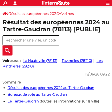
ACTUALITÉS
Connexion
S'inscrire
Résultats européennes 2024
Yvelines
Rechercher
Société
Education
Villes
Politique
Faits Divers
Monde
+
SPORT
Résultat des européennes 2024 au
Football
Cyclisme
Forum
Coupe du monde 2026
Tennis
Rugby
CULTURE
Tartre-Gaudran (78113) [PUBLIE]
TNT
Cinéma
Musique
Programme TV
Streaming
Sorties cinéma
+
FINANCE
Impôts
Immobilier
Banque
Crédit
Retraite
Epargne
Risques naturels par ville
Assurance
AUTO
Réserver un essai
Berlines
Forum auto
Essais
Citadines
SUV
+
HIGH-TECH
Voir aussi :
La Hauteville (78113)
Faverolles (28210)
Les
Meilleur smartphone
Ordinateurs
Guide high-tech
Mobiles
Internet
Jeux vidéo
+
Pinthières (28210)
BRICOLAGE
17/06/26 09:22
Aménagement intérieur
Cuisine
Jardinage
+
Forum
Extérieur
Salle de bains
Rangement
WEEK-END
Sommaire :
Escapades
Expositions
Week-end nature
Guides de France
Patrimoine
Musées
+
LIFESTYLE
Résultat des européennes 2024 au Tartre-Gaudran
Bureaux de vote au Tartre-Gaudran
Bien-être
Mode
+
Art de vivre
Loisirs
Modes de vie
SANTE
Le Tartre-Gaudran
(toutes les informations sur la ville)
Guide de la santé
Médicaments
+
Alimentation
Maladies
Sommeil
VOYAGE