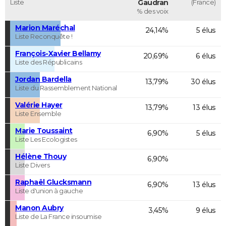
Liste
Gaudran
(France)
% des voix
Marion Maréchal
24,14%
5 élus
Liste Reconquête !
François-Xavier Bellamy
20,69%
6 élus
Liste des Républicains
Jordan Bardella
13,79%
30 élus
Liste du Rassemblement National
Valérie Hayer
13,79%
13 élus
Liste Ensemble
Marie Toussaint
6,90%
5 élus
Liste Les Ecologistes
Hélène Thouy
6,90%
Liste Divers
Raphaël Glucksmann
6,90%
13 élus
Liste d'union à gauche
Manon Aubry
3,45%
9 élus
Liste de La France insoumise