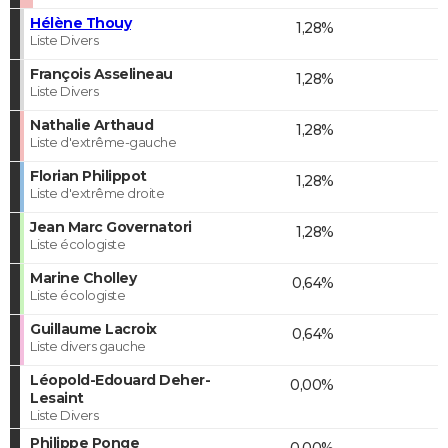
Hélène Thouy
1,28%
Liste Divers
François Asselineau
1,28%
Liste Divers
Nathalie Arthaud
1,28%
Liste d'extrême-gauche
Florian Philippot
1,28%
Liste d'extrême droite
Jean Marc Governatori
1,28%
Liste écologiste
Marine Cholley
0,64%
Liste écologiste
Guillaume Lacroix
0,64%
Liste divers gauche
Léopold-Edouard Deher-
0,00%
Lesaint
Liste Divers
Philippe Ponge
0,00%