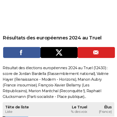
City break
Voyage de noces
Climat
Destinations
Voyage nature
Forum
+
PHOTO
GUIDES D'ACHAT
BONS PLANS
Résultats des européennes 2024 au Truel
CARTE DE VOEUX
Carte Bonne année
Carte Pâques
Carte de Noël
Carte Saint-Valentin
Carte d'anniversaire
DICTIONNAIRE
Biographies
Expressions
Dictionnaire
Citations
Proverbes
PROGRAMME TV
Résultat des élections européennes 2024 au Truel (12430) :
COPAINS D'AVANT
score de Jordan Bardella (Rassemblement national), Valérie
Hayer (Renaissance - Modem - Horizons), Manon Aubry
Se connecter
Collèges
Universités
Service militaire
S'inscrire
Lycées
Primaires
Entreprises
Avis de recherche
AVIS DE DÉCÈS
(France insoumise), François-Xavier Bellamy (Les
Républicains), Marion Maréchal (Reconquête !), Raphaël
FORUM
Glucksmann (Parti socialiste - Place publique)...
Lifestyle
Sport
Television
Cinema
Bricolage
Culture
Auto
Voyage
Tête de liste
Le Truel
Élus
Liste
% des voix
(France)