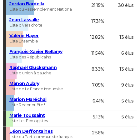
Jordan Bardella
21,15%
30 élus
Liste du Rassemblement National
Jean Lassalle
17,31%
Liste divers droite
Valérie Hayer
12,82%
13 élus
Liste Ensemble
François-Xavier Bellamy
11,54%
6 élus
Liste des Républicains
Raphaël Glucksmann
8,33%
13 élus
Liste d'union à gauche
Manon Aubry
7,05%
9 élus
Liste de La France insoumise
Marion Maréchal
6,41%
5 élus
Liste Reconquête !
Marie Toussaint
5,13%
5 élus
Liste Les Ecologistes
Léon Deffontaines
2,56%
Liste du Parti communiste français