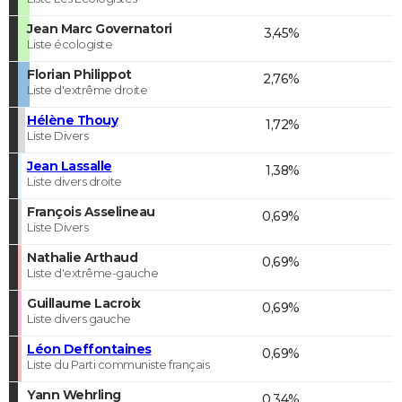
Jean Marc Governatori
3,45%
Liste écologiste
Florian Philippot
2,76%
Liste d'extrême droite
Hélène Thouy
1,72%
Liste Divers
Jean Lassalle
1,38%
Liste divers droite
François Asselineau
0,69%
Liste Divers
Nathalie Arthaud
0,69%
Liste d'extrême-gauche
Guillaume Lacroix
0,69%
Liste divers gauche
Léon Deffontaines
0,69%
Liste du Parti communiste français
Yann Wehrling
0,34%