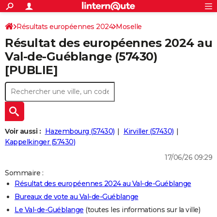
ACTUALITÉS
Connexion
S'inscrire
Résultats européennes 2024
Moselle
Rechercher
Société
Education
Villes
Politique
Faits Divers
Monde
+
SPORT
Résultat des européennes 2024 au
Football
Cyclisme
Forum
Coupe du monde 2026
Tennis
Rugby
CULTURE
Val-de-Guéblange (57430)
[PUBLIE]
TNT
Cinéma
Musique
Programme TV
Streaming
Sorties cinéma
+
FINANCE
Impôts
Immobilier
Banque
Crédit
Retraite
Epargne
Risques naturels par ville
Assurance
AUTO
Réserver un essai
Berlines
Forum auto
Essais
Citadines
SUV
+
HIGH-TECH
Meilleur smartphone
Ordinateurs
Guide high-tech
Mobiles
Internet
Jeux vidéo
+
BRICOLAGE
Voir aussi :
Hazembourg (57430)
Kirviller (57430)
Kappelkinger (57430)
Aménagement intérieur
Cuisine
Jardinage
+
Forum
Extérieur
Salle de bains
Rangement
WEEK-END
17/06/26 09:29
Escapades
Expositions
Week-end nature
Guides de France
Patrimoine
Musées
+
LIFESTYLE
Sommaire :
Résultat des européennes 2024 au Val-de-Guéblange
Bien-être
Mode
+
Art de vivre
Loisirs
Modes de vie
SANTE
Bureaux de vote au Val-de-Guéblange
Guide de la santé
Médicaments
+
Alimentation
Maladies
Sommeil
VOYAGE
Le Val-de-Guéblange
(toutes les informations sur la ville)