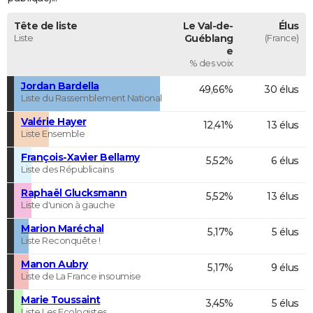
Tête de liste
Le Val-de-
Élus
Liste
Guéblang
(France)
e
% des voix
Jordan Bardella
49,66%
30 élus
Liste du Rassemblement National
Valérie Hayer
12,41%
13 élus
Liste Ensemble
François-Xavier Bellamy
5,52%
6 élus
Liste des Républicains
Raphaël Glucksmann
5,52%
13 élus
Liste d'union à gauche
Marion Maréchal
5,17%
5 élus
Liste Reconquête !
Manon Aubry
5,17%
9 élus
Liste de La France insoumise
Marie Toussaint
3,45%
5 élus
Liste Les Ecologistes