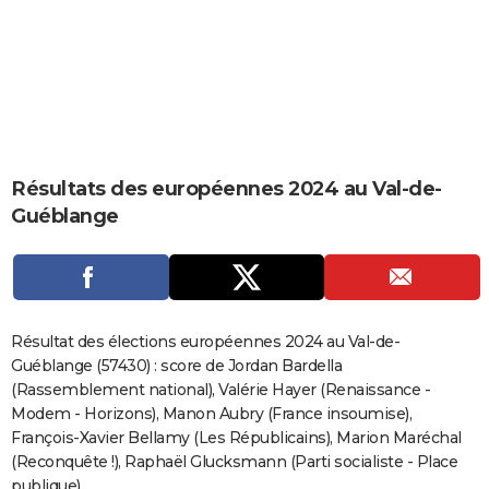
City break
Voyage de noces
Climat
Destinations
Voyage nature
Forum
+
PHOTO
GUIDES D'ACHAT
BONS PLANS
CARTE DE VOEUX
Résultats des européennes 2024 au Val-de-
Carte Bonne année
Carte Pâques
Carte de Noël
Carte Saint-Valentin
Carte d'anniversaire
DICTIONNAIRE
Guéblange
Biographies
Expressions
Dictionnaire
Citations
Proverbes
PROGRAMME TV
COPAINS D'AVANT
Se connecter
Collèges
Universités
Service militaire
S'inscrire
Lycées
Primaires
Entreprises
Avis de recherche
AVIS DE DÉCÈS
Résultat des élections européennes 2024 au Val-de-
Guéblange (57430) : score de Jordan Bardella
FORUM
(Rassemblement national), Valérie Hayer (Renaissance -
Modem - Horizons), Manon Aubry (France insoumise),
Lifestyle
Sport
Television
Cinema
Bricolage
Culture
Auto
Voyage
François-Xavier Bellamy (Les Républicains), Marion Maréchal
(Reconquête !), Raphaël Glucksmann (Parti socialiste - Place
publique)...