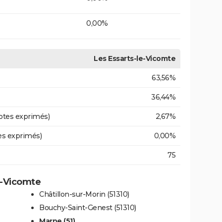
0,00%
Les Essarts-le-Vicomte
63,56%
36,44%
otes exprimés)
2,67%
es exprimés)
0,00%
75
le-Vicomte
Châtillon-sur-Morin (51310)
Bouchy-Saint-Genest (51310)
Marne (51)