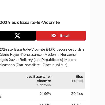
2024 aux Essarts-le-Vicomte
Email
024 aux Essarts-le-Vicomte (51310) : score de Jordan
alérie Hayer (Renaissance - Modem - Horizons),
çois-Xavier Bellamy (Les Républicains), Marion
smann (Parti socialiste - Place publique)...
Les Essarts-le-
Élus
Vicomte
(France)
% des voix
24,66%
30 élus
l