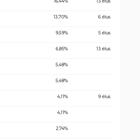
16,44%
13 élus
13,70%
6 élus
9,59%
5 élus
6,85%
13 élus
5,48%
5,48%
4,11%
9 élus
4,11%
2,74%