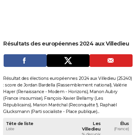
City break
Voyage de noces
Climat
Destinations
Voyage nature
Forum
+
PHOTO
GUIDES D'ACHAT
BONS PLANS
Résultats des européennes 2024 aux Villedieu
CARTE DE VOEUX
Carte Bonne année
Carte Pâques
Carte de Noël
Carte Saint-Valentin
Carte d'anniversaire
DICTIONNAIRE
Biographies
Expressions
Dictionnaire
Citations
Proverbes
PROGRAMME TV
Résultat des élections européennes 2024 aux Villedieu (25240)
COPAINS D'AVANT
: score de Jordan Bardella (Rassemblement national), Valérie
Hayer (Renaissance - Modem - Horizons), Manon Aubry
Se connecter
Collèges
Universités
Service militaire
S'inscrire
Lycées
Primaires
Entreprises
Avis de recherche
AVIS DE DÉCÈS
(France insoumise), François-Xavier Bellamy (Les
Républicains), Marion Maréchal (Reconquête !), Raphaël
FORUM
Glucksmann (Parti socialiste - Place publique)...
Lifestyle
Sport
Television
Cinema
Bricolage
Culture
Auto
Voyage
Tête de liste
Les
Élus
Liste
Villedieu
(France)
% des voix