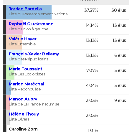
Jordan Bardella
37,37%
30 élus
Liste du Rassemblement National
Raphaël Glucksmann
14,14%
13 élus
Liste d'union à gauche
Valérie Hayer
13,13%
13 élus
Liste Ensemble
François-Xavier Bellamy
13,13%
6 élus
Liste des Républicains
Marie Toussaint
7,07%
5 élus
Liste Les Ecologistes
Marion Maréchal
4,04%
5 élus
Liste Reconquête !
Manon Aubry
3,03%
9 élus
Liste de La France insoumise
Hélène Thouy
3,03%
Liste Divers
Caroline Zorn
1,01%