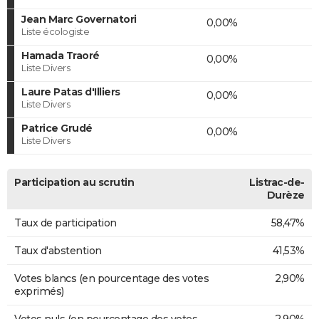
Jean Marc Governatori
0,00%
Liste écologiste
Hamada Traoré
0,00%
Liste Divers
Laure Patas d'Illiers
0,00%
Liste Divers
Patrice Grudé
0,00%
Liste Divers
Participation au scrutin
Listrac-de-
Durèze
Taux de participation
58,47%
Taux d'abstention
41,53%
Votes blancs (en pourcentage des votes
2,90%
exprimés)
Votes nuls (en pourcentage des votes
2,90%