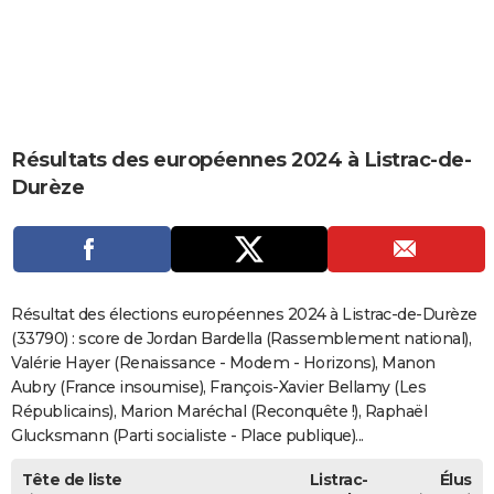
City break
Voyage de noces
Climat
Destinations
Voyage nature
Forum
+
PHOTO
GUIDES D'ACHAT
BONS PLANS
Résultats des européennes 2024 à Listrac-de-
CARTE DE VOEUX
Durèze
Carte Bonne année
Carte Pâques
Carte de Noël
Carte Saint-Valentin
Carte d'anniversaire
DICTIONNAIRE
Biographies
Expressions
Dictionnaire
Citations
Proverbes
PROGRAMME TV
COPAINS D'AVANT
Résultat des élections européennes 2024 à Listrac-de-Durèze
Se connecter
Collèges
Universités
Service militaire
S'inscrire
Lycées
Primaires
Entreprises
Avis de recherche
(33790) : score de Jordan Bardella (Rassemblement national),
AVIS DE DÉCÈS
Valérie Hayer (Renaissance - Modem - Horizons), Manon
FORUM
Aubry (France insoumise), François-Xavier Bellamy (Les
Républicains), Marion Maréchal (Reconquête !), Raphaël
Lifestyle
Sport
Television
Cinema
Bricolage
Culture
Auto
Voyage
Glucksmann (Parti socialiste - Place publique)...
Tête de liste
Listrac-
Élus