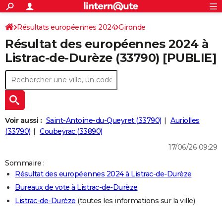
ACTUALITÉS
Connexion
S'inscrire
Résultats européennes 2024
Gironde
Rechercher
Société
Education
Villes
Politique
Faits Divers
Monde
+
SPORT
Résultat des européennes 2024 à
Football
Cyclisme
Forum
Coupe du monde 2026
Tennis
Rugby
CULTURE
Listrac-de-Durèze (33790) [PUBLIE]
TNT
Cinéma
Musique
Programme TV
Streaming
Sorties cinéma
+
FINANCE
Impôts
Immobilier
Banque
Crédit
Retraite
Epargne
Risques naturels par ville
Assurance
AUTO
Réserver un essai
Berlines
Forum auto
Essais
Citadines
SUV
+
HIGH-TECH
Voir aussi :
Saint-Antoine-du-Queyret (33790)
Auriolles
Meilleur smartphone
Ordinateurs
Guide high-tech
Mobiles
Internet
Jeux vidéo
+
(33790)
Coubeyrac (33890)
BRICOLAGE
17/06/26 09:29
Aménagement intérieur
Cuisine
Jardinage
+
Forum
Extérieur
Salle de bains
Rangement
WEEK-END
Sommaire :
Escapades
Expositions
Week-end nature
Guides de France
Patrimoine
Musées
+
LIFESTYLE
Résultat des européennes 2024 à Listrac-de-Durèze
Bureaux de vote à Listrac-de-Durèze
Bien-être
Mode
+
Art de vivre
Loisirs
Modes de vie
SANTE
Listrac-de-Durèze
(toutes les informations sur la ville)
Guide de la santé
Médicaments
+
Alimentation
Maladies
Sommeil
VOYAGE