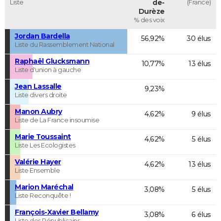
Liste
de-
(France)
Durèze
% des voix
Jordan Bardella
56,92%
30 élus
Liste du Rassemblement National
Raphaël Glucksmann
10,77%
13 élus
Liste d'union à gauche
Jean Lassalle
9,23%
Liste divers droite
Manon Aubry
4,62%
9 élus
Liste de La France insoumise
Marie Toussaint
4,62%
5 élus
Liste Les Ecologistes
Valérie Hayer
4,62%
13 élus
Liste Ensemble
Marion Maréchal
3,08%
5 élus
Liste Reconquête !
François-Xavier Bellamy
3,08%
6 élus
Liste des Républicains