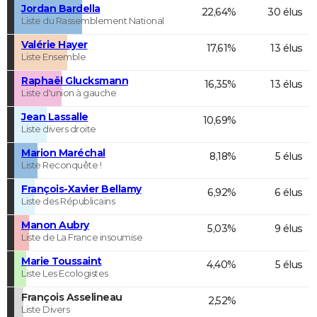
Jordan Bardella
22,64%
30 élus
Liste du Rassemblement National
Valérie Hayer
17,61%
13 élus
Liste Ensemble
Raphaël Glucksmann
16,35%
13 élus
Liste d'union à gauche
Jean Lassalle
10,69%
Liste divers droite
Marion Maréchal
8,18%
5 élus
Liste Reconquête !
François-Xavier Bellamy
6,92%
6 élus
Liste des Républicains
Manon Aubry
5,03%
9 élus
Liste de La France insoumise
Marie Toussaint
4,40%
5 élus
Liste Les Ecologistes
François Asselineau
2,52%
Liste Divers