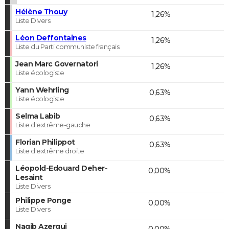
Hélène Thouy
1,26%
Liste Divers
Léon Deffontaines
1,26%
Liste du Parti communiste français
Jean Marc Governatori
1,26%
Liste écologiste
Yann Wehrling
0,63%
Liste écologiste
Selma Labib
0,63%
Liste d'extrême-gauche
Florian Philippot
0,63%
Liste d'extrême droite
Léopold-Edouard Deher-
0,00%
Lesaint
Liste Divers
Philippe Ponge
0,00%
Liste Divers
Nagib Azergui
0,00%