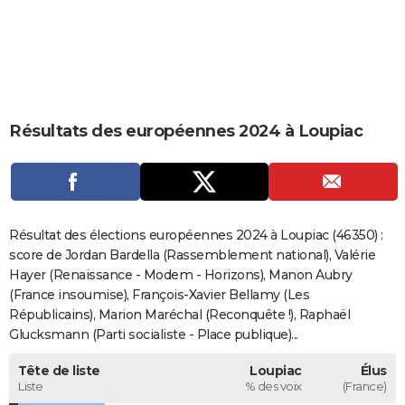
City break
Voyage de noces
Climat
Destinations
Voyage nature
Forum
+
PHOTO
GUIDES D'ACHAT
BONS PLANS
Résultats des européennes 2024 à Loupiac
CARTE DE VOEUX
Carte Bonne année
Carte Pâques
Carte de Noël
Carte Saint-Valentin
Carte d'anniversaire
DICTIONNAIRE
Biographies
Expressions
Dictionnaire
Citations
Proverbes
PROGRAMME TV
Résultat des élections européennes 2024 à Loupiac (46350) :
COPAINS D'AVANT
score de Jordan Bardella (Rassemblement national), Valérie
Hayer (Renaissance - Modem - Horizons), Manon Aubry
Se connecter
Collèges
Universités
Service militaire
S'inscrire
Lycées
Primaires
Entreprises
Avis de recherche
AVIS DE DÉCÈS
(France insoumise), François-Xavier Bellamy (Les
Républicains), Marion Maréchal (Reconquête !), Raphaël
FORUM
Glucksmann (Parti socialiste - Place publique)...
Lifestyle
Sport
Television
Cinema
Bricolage
Culture
Auto
Voyage
Tête de liste
Loupiac
Élus
Liste
% des voix
(France)