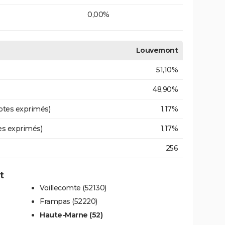
0,00%
Louvemont
51,10%
48,90%
otes exprimés)
1,17%
es exprimés)
1,17%
256
t
Voillecomte (52130)
Frampas (52220)
Haute-Marne (52)