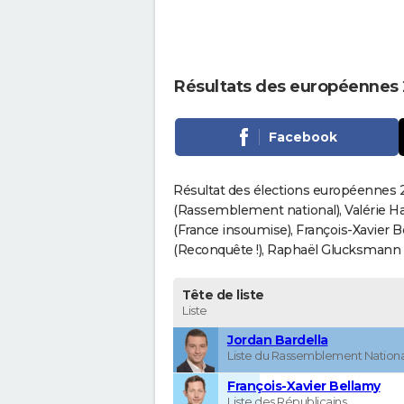
Résultats des européennes
Facebook
Résultat des élections européennes 2
(Rassemblement national), Valérie H
(France insoumise), François-Xavier 
(Reconquête !), Raphaël Glucksmann (Pa
Tête de liste
Liste
Jordan Bardella
Liste du Rassemblement Nationa
François-Xavier Bellamy
Liste des Républicains