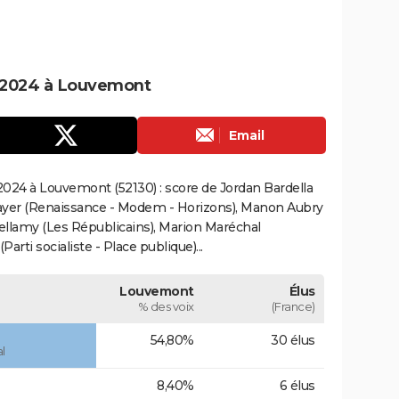
 2024 à Louvemont
Email
024 à Louvemont (52130) : score de Jordan Bardella
ayer (Renaissance - Modem - Horizons), Manon Aubry
Bellamy (Les Républicains), Marion Maréchal
rti socialiste - Place publique)...
Louvemont
Élus
% des voix
(France)
54,80%
30 élus
l
8,40%
6 élus