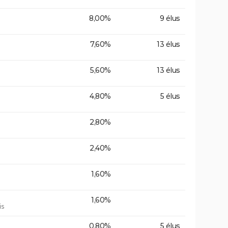
8,00%
9 élus
7,60%
13 élus
5,60%
13 élus
4,80%
5 élus
2,80%
2,40%
1,60%
1,60%
is
0,80%
5 élus