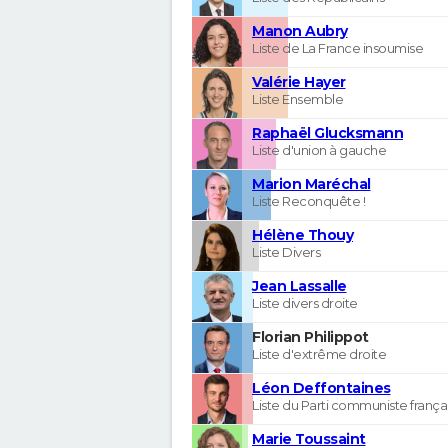
Manon Aubry
Liste de La France insoumise
Valérie Hayer
Liste Ensemble
Raphaël Glucksmann
Liste d'union à gauche
Marion Maréchal
Liste Reconquête !
Hélène Thouy
Liste Divers
Jean Lassalle
Liste divers droite
Florian Philippot
Liste d'extrême droite
Léon Deffontaines
Liste du Parti communiste frança
Marie Toussaint