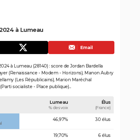
 2024 à Lumeau
Email
024 à Lumeau (28140) : score de Jordan Bardella
ayer (Renaissance - Modem - Horizons), Manon Aubry
Bellamy (Les Républicains), Marion Maréchal
rti socialiste - Place publique)...
Lumeau
Élus
% des voix
(France)
46,97%
30 élus
l
19,70%
6 élus