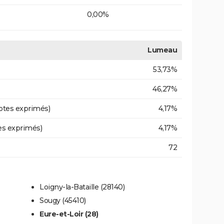
0,00%
Lumeau
53,73%
46,27%
otes exprimés)
4,17%
es exprimés)
4,17%
72
Loigny-la-Bataille (28140)
Sougy (45410)
Eure-et-Loir (28)