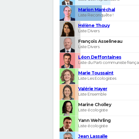
Marion Maréchal
Liste Reconquête !
Hélène Thouy
Liste Divers
François Asselineau
Liste Divers
Léon Deffontaines
Liste du Parti communiste frança
Marie Toussaint
Liste Les Ecologistes
Valérie Hayer
Liste Ensemble
Marine Cholley
Liste écologiste
Yann Wehrling
Liste écologiste
Jean Lassalle