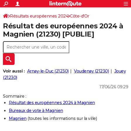
ACTUALITÉS
Connexion
S'inscrire
Résultats européennes 2024
Côte-d'Or
Rechercher
Société
Education
Villes
Politique
Faits Divers
Monde
+
SPORT
Résultat des européennes 2024 à
Football
Cyclisme
Forum
Coupe du monde 2026
Tennis
Rugby
CULTURE
Magnien (21230) [PUBLIE]
TNT
Cinéma
Musique
Programme TV
Streaming
Sorties cinéma
+
FINANCE
Impôts
Immobilier
Banque
Crédit
Retraite
Epargne
Risques naturels par ville
Assurance
AUTO
Réserver un essai
Berlines
Forum auto
Essais
Citadines
SUV
+
HIGH-TECH
Voir aussi :
Arnay-le-Duc (21230)
Voudenay (21230)
Jouey
Meilleur smartphone
Ordinateurs
Guide high-tech
Mobiles
Internet
Jeux vidéo
+
(21230)
BRICOLAGE
17/06/26 09:29
Aménagement intérieur
Cuisine
Jardinage
+
Forum
Extérieur
Salle de bains
Rangement
WEEK-END
Sommaire :
Escapades
Expositions
Week-end nature
Guides de France
Patrimoine
Musées
+
LIFESTYLE
Résultat des européennes 2024 à Magnien
Bureaux de vote à Magnien
Bien-être
Mode
+
Art de vivre
Loisirs
Modes de vie
SANTE
Magnien
(toutes les informations sur la ville)
Guide de la santé
Médicaments
+
Alimentation
Maladies
Sommeil
VOYAGE