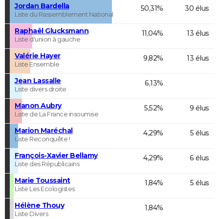
Jordan Bardella
50,31%
30 élus
Liste du Rassemblement National
Raphaël Glucksmann
11,04%
13 élus
Liste d'union à gauche
Valérie Hayer
9,82%
13 élus
Liste Ensemble
Jean Lassalle
6,13%
Liste divers droite
Manon Aubry
5,52%
9 élus
Liste de La France insoumise
Marion Maréchal
4,29%
5 élus
Liste Reconquête !
François-Xavier Bellamy
4,29%
6 élus
Liste des Républicains
Marie Toussaint
1,84%
5 élus
Liste Les Ecologistes
Hélène Thouy
1,84%
Liste Divers