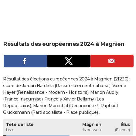
City break
Voyage de noces
Climat
Destinations
Voyage nature
Forum
+
PHOTO
GUIDES D'ACHAT
BONS PLANS
Résultats des européennes 2024 à Magnien
CARTE DE VOEUX
Carte Bonne année
Carte Pâques
Carte de Noël
Carte Saint-Valentin
Carte d'anniversaire
DICTIONNAIRE
Biographies
Expressions
Dictionnaire
Citations
Proverbes
PROGRAMME TV
Résultat des élections européennes 2024 à Magnien (21230) :
COPAINS D'AVANT
score de Jordan Bardella (Rassemblement national), Valérie
Hayer (Renaissance - Modem - Horizons), Manon Aubry
Se connecter
Collèges
Universités
Service militaire
S'inscrire
Lycées
Primaires
Entreprises
Avis de recherche
AVIS DE DÉCÈS
(France insoumise), François-Xavier Bellamy (Les
Républicains), Marion Maréchal (Reconquête !), Raphaël
FORUM
Glucksmann (Parti socialiste - Place publique)...
Lifestyle
Sport
Television
Cinema
Bricolage
Culture
Auto
Voyage
Tête de liste
Magnien
Élus
Liste
% des voix
(France)