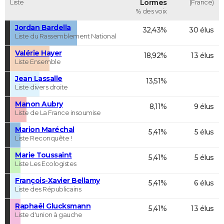
Liste
Lormes
(France)
% des voix
Jordan Bardella
32,43%
30 élus
Liste du Rassemblement National
Valérie Hayer
18,92%
13 élus
Liste Ensemble
Jean Lassalle
13,51%
Liste divers droite
Manon Aubry
8,11%
9 élus
Liste de La France insoumise
Marion Maréchal
5,41%
5 élus
Liste Reconquête !
Marie Toussaint
5,41%
5 élus
Liste Les Ecologistes
François-Xavier Bellamy
5,41%
6 élus
Liste des Républicains
Raphaël Glucksmann
5,41%
13 élus
Liste d'union à gauche