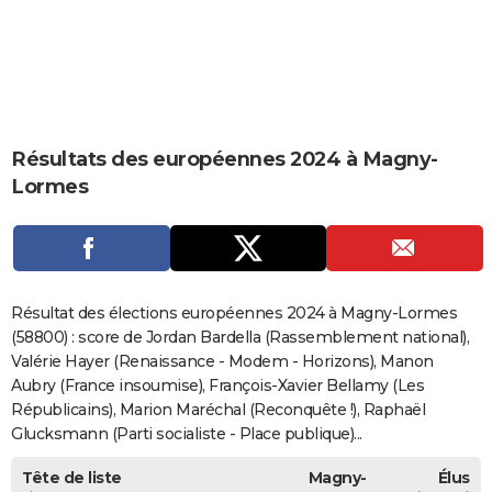
City break
Voyage de noces
Climat
Destinations
Voyage nature
Forum
+
PHOTO
GUIDES D'ACHAT
BONS PLANS
Résultats des européennes 2024 à Magny-
CARTE DE VOEUX
Lormes
Carte Bonne année
Carte Pâques
Carte de Noël
Carte Saint-Valentin
Carte d'anniversaire
DICTIONNAIRE
Biographies
Expressions
Dictionnaire
Citations
Proverbes
PROGRAMME TV
COPAINS D'AVANT
Résultat des élections européennes 2024 à Magny-Lormes
Se connecter
Collèges
Universités
Service militaire
S'inscrire
Lycées
Primaires
Entreprises
Avis de recherche
(58800) : score de Jordan Bardella (Rassemblement national),
AVIS DE DÉCÈS
Valérie Hayer (Renaissance - Modem - Horizons), Manon
FORUM
Aubry (France insoumise), François-Xavier Bellamy (Les
Républicains), Marion Maréchal (Reconquête !), Raphaël
Lifestyle
Sport
Television
Cinema
Bricolage
Culture
Auto
Voyage
Glucksmann (Parti socialiste - Place publique)...
Tête de liste
Magny-
Élus