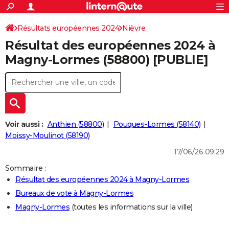
ACTUALITÉS
Connexion
S'inscrire
Résultats européennes 2024
Nièvre
Rechercher
Société
Education
Villes
Politique
Faits Divers
Monde
+
SPORT
Résultat des européennes 2024 à
Football
Cyclisme
Forum
Coupe du monde 2026
Tennis
Rugby
CULTURE
Magny-Lormes (58800) [PUBLIE]
TNT
Cinéma
Musique
Programme TV
Streaming
Sorties cinéma
+
FINANCE
Impôts
Immobilier
Banque
Crédit
Retraite
Epargne
Risques naturels par ville
Assurance
AUTO
Réserver un essai
Berlines
Forum auto
Essais
Citadines
SUV
+
HIGH-TECH
Voir aussi :
Anthien (58800)
Pouques-Lormes (58140)
Meilleur smartphone
Ordinateurs
Guide high-tech
Mobiles
Internet
Jeux vidéo
+
Moissy-Moulinot (58190)
BRICOLAGE
17/06/26 09:29
Aménagement intérieur
Cuisine
Jardinage
+
Forum
Extérieur
Salle de bains
Rangement
WEEK-END
Sommaire :
Escapades
Expositions
Week-end nature
Guides de France
Patrimoine
Musées
+
LIFESTYLE
Résultat des européennes 2024 à Magny-Lormes
Bureaux de vote à Magny-Lormes
Bien-être
Mode
+
Art de vivre
Loisirs
Modes de vie
SANTE
Magny-Lormes
(toutes les informations sur la ville)
Guide de la santé
Médicaments
+
Alimentation
Maladies
Sommeil
VOYAGE