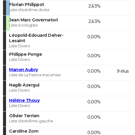
Florian Philippot
2,63%
Liste d'extrême droite
Jean Marc Governatori
2,63%
Liste écologiste
Léopold-Edouard Deher-
0,00%
Lesaint
Liste Divers
Philippe Ponge
0,00%
Liste Divers
Manon Aubry
0,00%
9 élus
Liste de La France insoumise
Nagib Azergui
0,00%
Liste Divers
Hélène Thouy
0,00%
Liste Divers
Olivier Terrien
0,00%
Liste d'extrême-gauche
Caroline Zorn
0,00%