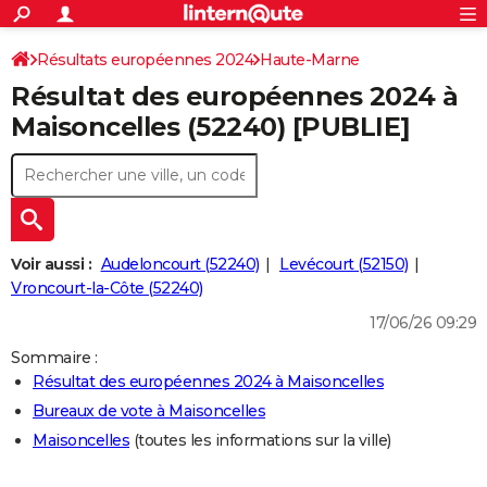
ACTUALITÉS
Connexion
S'inscrire
Résultats européennes 2024
Haute-Marne
Rechercher
Société
Education
Villes
Politique
Faits Divers
Monde
+
SPORT
Résultat des européennes 2024 à
Football
Cyclisme
Forum
Coupe du monde 2026
Tennis
Rugby
CULTURE
Maisoncelles (52240) [PUBLIE]
TNT
Cinéma
Musique
Programme TV
Streaming
Sorties cinéma
+
FINANCE
Impôts
Immobilier
Banque
Crédit
Retraite
Epargne
Risques naturels par ville
Assurance
AUTO
Réserver un essai
Berlines
Forum auto
Essais
Citadines
SUV
+
HIGH-TECH
Voir aussi :
Audeloncourt (52240)
Levécourt (52150)
Meilleur smartphone
Ordinateurs
Guide high-tech
Mobiles
Internet
Jeux vidéo
+
Vroncourt-la-Côte (52240)
BRICOLAGE
17/06/26 09:29
Aménagement intérieur
Cuisine
Jardinage
+
Forum
Extérieur
Salle de bains
Rangement
WEEK-END
Sommaire :
Escapades
Expositions
Week-end nature
Guides de France
Patrimoine
Musées
+
LIFESTYLE
Résultat des européennes 2024 à Maisoncelles
Bureaux de vote à Maisoncelles
Bien-être
Mode
+
Art de vivre
Loisirs
Modes de vie
SANTE
Maisoncelles
(toutes les informations sur la ville)
Guide de la santé
Médicaments
+
Alimentation
Maladies
Sommeil
VOYAGE