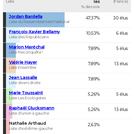
Liste
les
(France)
% des voix
Jordan Bardella
47,37%
30 élus
Liste du Rassemblement National
François-Xavier Bellamy
10,53%
6 élus
Liste des Républicains
Marion Maréchal
7,89%
5 élus
Liste Reconquête !
Valérie Hayer
7,89%
13 élus
Liste Ensemble
Jean Lassalle
7,89%
Liste divers droite
Marie Toussaint
5,26%
5 élus
Liste Les Ecologistes
Raphaël Glucksmann
5,26%
13 élus
Liste d'union à gauche
Nathalie Arthaud
2,63%
Liste d'extrême-gauche