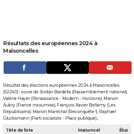
City break
Voyage de noces
Climat
Destinations
Voyage nature
Forum
+
PHOTO
GUIDES D'ACHAT
BONS PLANS
Résultats des européennes 2024 à
CARTE DE VOEUX
Maisoncelles
Carte Bonne année
Carte Pâques
Carte de Noël
Carte Saint-Valentin
Carte d'anniversaire
DICTIONNAIRE
Biographies
Expressions
Dictionnaire
Citations
Proverbes
PROGRAMME TV
COPAINS D'AVANT
Résultat des élections européennes 2024 à Maisoncelles
Se connecter
Collèges
Universités
Service militaire
S'inscrire
Lycées
Primaires
Entreprises
Avis de recherche
(52240) : score de Jordan Bardella (Rassemblement national),
AVIS DE DÉCÈS
Valérie Hayer (Renaissance - Modem - Horizons), Manon
FORUM
Aubry (France insoumise), François-Xavier Bellamy (Les
Républicains), Marion Maréchal (Reconquête !), Raphaël
Lifestyle
Sport
Television
Cinema
Bricolage
Culture
Auto
Voyage
Glucksmann (Parti socialiste - Place publique)...
Tête de liste
Maisoncel
Élus