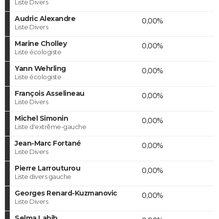
Liste Divers
Audric Alexandre
0,00%
Liste Divers
Marine Cholley
0,00%
Liste écologiste
Yann Wehrling
0,00%
Liste écologiste
François Asselineau
0,00%
Liste Divers
Michel Simonin
0,00%
Liste d'extrême-gauche
Jean-Marc Fortané
0,00%
Liste Divers
Pierre Larrouturou
0,00%
Liste divers gauche
Georges Renard-Kuzmanovic
0,00%
Liste Divers
Selma Labib