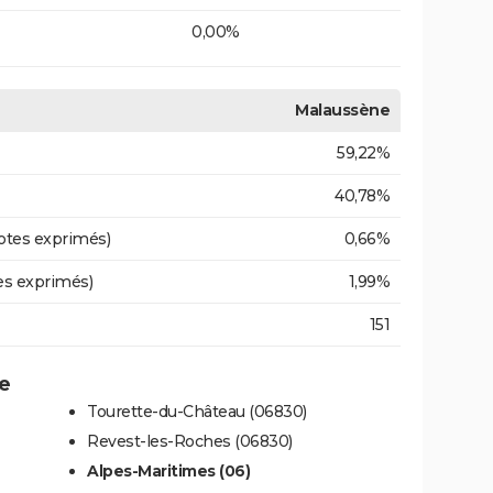
0,00%
Malaussène
59,22%
40,78%
otes exprimés)
0,66%
es exprimés)
1,99%
151
ne
Tourette-du-Château (06830)
Revest-les-Roches (06830)
Alpes-Maritimes (06)