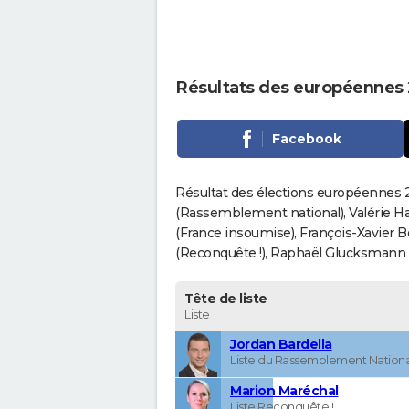
Résultats des européennes
Facebook
Résultat des élections européennes 2
(Rassemblement national), Valérie H
(France insoumise), François-Xavier 
(Reconquête !), Raphaël Glucksmann (Pa
Tête de liste
Liste
Jordan Bardella
Liste du Rassemblement Nationa
Marion Maréchal
Liste Reconquête !