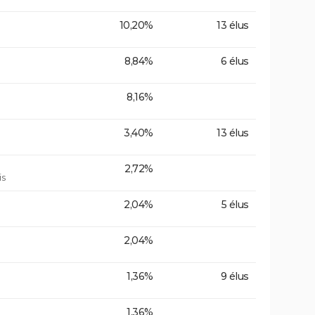
10,20%
13 élus
8,84%
6 élus
8,16%
3,40%
13 élus
2,72%
is
2,04%
5 élus
2,04%
1,36%
9 élus
1,36%