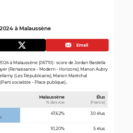
 2024 à Malaussène
Email
024 à Malaussène (06710) : score de Jordan Bardella
ayer (Renaissance - Modem - Horizons), Manon Aubry
Bellamy (Les Républicains), Marion Maréchal
rti socialiste - Place publique)...
Malaussène
Élus
% des voix
(France)
47,62%
30 élus
l
10,20%
5 élus