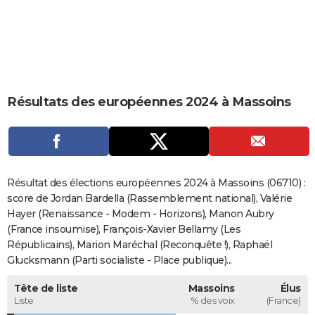
City break
Voyage de noces
Climat
Destinations
Voyage nature
Forum
+
PHOTO
GUIDES D'ACHAT
BONS PLANS
Résultats des européennes 2024 à Massoins
CARTE DE VOEUX
Carte Bonne année
Carte Pâques
Carte de Noël
Carte Saint-Valentin
Carte d'anniversaire
DICTIONNAIRE
Biographies
Expressions
Dictionnaire
Citations
Proverbes
PROGRAMME TV
Résultat des élections européennes 2024 à Massoins (06710) :
COPAINS D'AVANT
score de Jordan Bardella (Rassemblement national), Valérie
Hayer (Renaissance - Modem - Horizons), Manon Aubry
Se connecter
Collèges
Universités
Service militaire
S'inscrire
Lycées
Primaires
Entreprises
Avis de recherche
AVIS DE DÉCÈS
(France insoumise), François-Xavier Bellamy (Les
Républicains), Marion Maréchal (Reconquête !), Raphaël
FORUM
Glucksmann (Parti socialiste - Place publique)...
Lifestyle
Sport
Television
Cinema
Bricolage
Culture
Auto
Voyage
Tête de liste
Massoins
Élus
Liste
% des voix
(France)