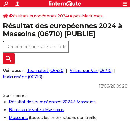
ACTUALITÉS
Connexion
S'inscrire
Résultats européennes 2024
Alpes-Maritimes
Rechercher
Société
Education
Villes
Politique
Faits Divers
Monde
+
SPORT
Résultat des européennes 2024 à
Football
Cyclisme
Forum
Coupe du monde 2026
Tennis
Rugby
CULTURE
Massoins (06710) [PUBLIE]
TNT
Cinéma
Musique
Programme TV
Streaming
Sorties cinéma
+
FINANCE
Impôts
Immobilier
Banque
Crédit
Retraite
Epargne
Risques naturels par ville
Assurance
AUTO
Réserver un essai
Berlines
Forum auto
Essais
Citadines
SUV
+
HIGH-TECH
Voir aussi :
Tournefort (06420)
Villars-sur-Var (06710)
Meilleur smartphone
Ordinateurs
Guide high-tech
Mobiles
Internet
Jeux vidéo
+
Malaussène (06710)
BRICOLAGE
17/06/26 09:28
Aménagement intérieur
Cuisine
Jardinage
+
Forum
Extérieur
Salle de bains
Rangement
WEEK-END
Sommaire :
Escapades
Expositions
Week-end nature
Guides de France
Patrimoine
Musées
+
LIFESTYLE
Résultat des européennes 2024 à Massoins
Bureaux de vote à Massoins
Bien-être
Mode
+
Art de vivre
Loisirs
Modes de vie
SANTE
Massoins
(toutes les informations sur la ville)
Guide de la santé
Médicaments
+
Alimentation
Maladies
Sommeil
VOYAGE