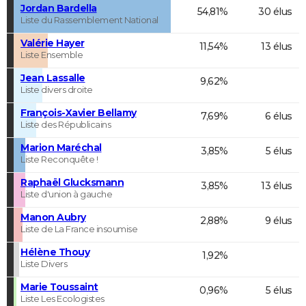
Jordan Bardella
54,81%
30 élus
Liste du Rassemblement National
Valérie Hayer
11,54%
13 élus
Liste Ensemble
Jean Lassalle
9,62%
Liste divers droite
François-Xavier Bellamy
7,69%
6 élus
Liste des Républicains
Marion Maréchal
3,85%
5 élus
Liste Reconquête !
Raphaël Glucksmann
3,85%
13 élus
Liste d'union à gauche
Manon Aubry
2,88%
9 élus
Liste de La France insoumise
Hélène Thouy
1,92%
Liste Divers
Marie Toussaint
0,96%
5 élus
Liste Les Ecologistes