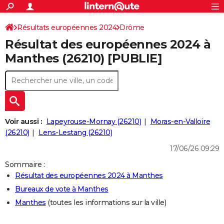
ACTUALITÉS
Connexion
S'inscrire
Résultats européennes 2024
Drôme
Rechercher
Société
Education
Villes
Politique
Faits Divers
Monde
+
SPORT
Résultat des européennes 2024 à
Football
Cyclisme
Forum
Coupe du monde 2026
Tennis
Rugby
CULTURE
Manthes (26210) [PUBLIE]
TNT
Cinéma
Musique
Programme TV
Streaming
Sorties cinéma
+
FINANCE
Impôts
Immobilier
Banque
Crédit
Retraite
Epargne
Risques naturels par ville
Assurance
AUTO
Réserver un essai
Berlines
Forum auto
Essais
Citadines
SUV
+
HIGH-TECH
Voir aussi :
Lapeyrouse-Mornay (26210)
Moras-en-Valloire
Meilleur smartphone
Ordinateurs
Guide high-tech
Mobiles
Internet
Jeux vidéo
+
(26210)
Lens-Lestang (26210)
BRICOLAGE
17/06/26 09:29
Aménagement intérieur
Cuisine
Jardinage
+
Forum
Extérieur
Salle de bains
Rangement
WEEK-END
Sommaire :
Escapades
Expositions
Week-end nature
Guides de France
Patrimoine
Musées
+
LIFESTYLE
Résultat des européennes 2024 à Manthes
Bureaux de vote à Manthes
Bien-être
Mode
+
Art de vivre
Loisirs
Modes de vie
SANTE
Manthes
(toutes les informations sur la ville)
Guide de la santé
Médicaments
+
Alimentation
Maladies
Sommeil
VOYAGE