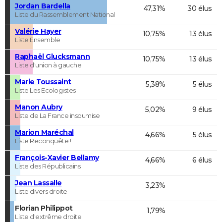
Jordan Bardella
47,31%
30 élus
Liste du Rassemblement National
Valérie Hayer
10,75%
13 élus
Liste Ensemble
Raphaël Glucksmann
10,75%
13 élus
Liste d'union à gauche
Marie Toussaint
5,38%
5 élus
Liste Les Ecologistes
Manon Aubry
5,02%
9 élus
Liste de La France insoumise
Marion Maréchal
4,66%
5 élus
Liste Reconquête !
François-Xavier Bellamy
4,66%
6 élus
Liste des Républicains
Jean Lassalle
3,23%
Liste divers droite
Florian Philippot
1,79%
Liste d'extrême droite