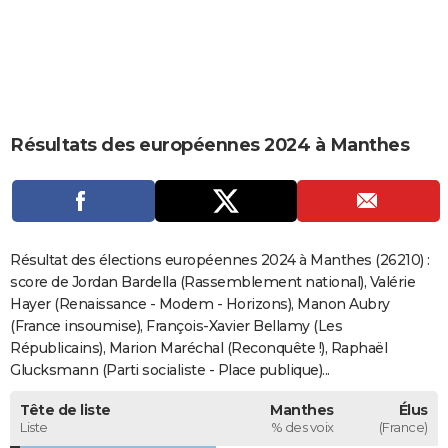
City break
Voyage de noces
Climat
Destinations
Voyage nature
Forum
+
PHOTO
GUIDES D'ACHAT
BONS PLANS
Résultats des européennes 2024 à Manthes
CARTE DE VOEUX
Carte Bonne année
Carte Pâques
Carte de Noël
Carte Saint-Valentin
Carte d'anniversaire
DICTIONNAIRE
Biographies
Expressions
Dictionnaire
Citations
Proverbes
PROGRAMME TV
Résultat des élections européennes 2024 à Manthes (26210) :
COPAINS D'AVANT
score de Jordan Bardella (Rassemblement national), Valérie
Hayer (Renaissance - Modem - Horizons), Manon Aubry
Se connecter
Collèges
Universités
Service militaire
S'inscrire
Lycées
Primaires
Entreprises
Avis de recherche
AVIS DE DÉCÈS
(France insoumise), François-Xavier Bellamy (Les
Républicains), Marion Maréchal (Reconquête !), Raphaël
FORUM
Glucksmann (Parti socialiste - Place publique)...
Lifestyle
Sport
Television
Cinema
Bricolage
Culture
Auto
Voyage
Tête de liste
Manthes
Élus
Liste
% des voix
(France)