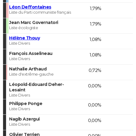
Léon Deffontaines
1,79%
Liste du Parti communiste français
Jean Marc Governatori
1,79%
Liste écologiste
Hélène Thouy
1,08%
Liste Divers
François Asselineau
1,08%
Liste Divers
Nathalie Arthaud
0,72%
Liste d'extrême-gauche
Léopold-Edouard Deher-
0,00%
Lesaint
Liste Divers
Philippe Ponge
0,00%
Liste Divers
Nagib Azergui
0,00%
Liste Divers
Olivier Terrien
0,00%