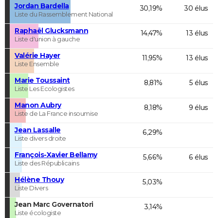
Jordan Bardella
30,19%
30 élus
Liste du Rassemblement National
Raphaël Glucksmann
14,47%
13 élus
Liste d'union à gauche
Valérie Hayer
11,95%
13 élus
Liste Ensemble
Marie Toussaint
8,81%
5 élus
Liste Les Ecologistes
Manon Aubry
8,18%
9 élus
Liste de La France insoumise
Jean Lassalle
6,29%
Liste divers droite
François-Xavier Bellamy
5,66%
6 élus
Liste des Républicains
Hélène Thouy
5,03%
Liste Divers
Jean Marc Governatori
3,14%
Liste écologiste