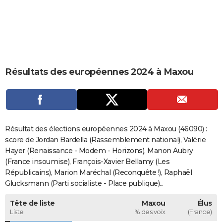
City break
Voyage de noces
Climat
Destinations
Voyage nature
Forum
+
PHOTO
GUIDES D'ACHAT
BONS PLANS
Résultats des européennes 2024 à Maxou
CARTE DE VOEUX
Carte Bonne année
Carte Pâques
Carte de Noël
Carte Saint-Valentin
Carte d'anniversaire
DICTIONNAIRE
Biographies
Expressions
Dictionnaire
Citations
Proverbes
PROGRAMME TV
Résultat des élections européennes 2024 à Maxou (46090) :
COPAINS D'AVANT
score de Jordan Bardella (Rassemblement national), Valérie
Hayer (Renaissance - Modem - Horizons), Manon Aubry
Se connecter
Collèges
Universités
Service militaire
S'inscrire
Lycées
Primaires
Entreprises
Avis de recherche
AVIS DE DÉCÈS
(France insoumise), François-Xavier Bellamy (Les
Républicains), Marion Maréchal (Reconquête !), Raphaël
FORUM
Glucksmann (Parti socialiste - Place publique)...
Lifestyle
Sport
Television
Cinema
Bricolage
Culture
Auto
Voyage
Tête de liste
Maxou
Élus
Liste
% des voix
(France)