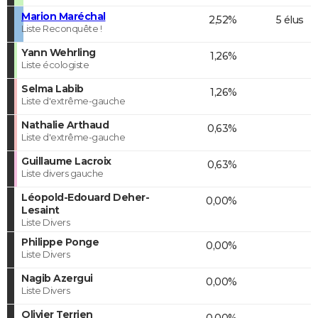
Marion Maréchal
2,52%
5 élus
Liste Reconquête !
Yann Wehrling
1,26%
Liste écologiste
Selma Labib
1,26%
Liste d'extrême-gauche
Nathalie Arthaud
0,63%
Liste d'extrême-gauche
Guillaume Lacroix
0,63%
Liste divers gauche
Léopold-Edouard Deher-
0,00%
Lesaint
Liste Divers
Philippe Ponge
0,00%
Liste Divers
Nagib Azergui
0,00%
Liste Divers
Olivier Terrien
0,00%