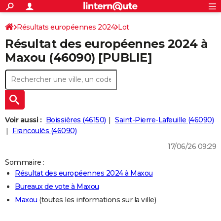
ACTUALITÉS
Connexion
S'inscrire
Résultats européennes 2024
Lot
Rechercher
Société
Education
Villes
Politique
Faits Divers
Monde
+
SPORT
Résultat des européennes 2024 à
Football
Cyclisme
Forum
Coupe du monde 2026
Tennis
Rugby
CULTURE
Maxou (46090) [PUBLIE]
TNT
Cinéma
Musique
Programme TV
Streaming
Sorties cinéma
+
FINANCE
Impôts
Immobilier
Banque
Crédit
Retraite
Epargne
Risques naturels par ville
Assurance
AUTO
Réserver un essai
Berlines
Forum auto
Essais
Citadines
SUV
+
HIGH-TECH
Voir aussi :
Boissières (46150)
Saint-Pierre-Lafeuille (46090)
Meilleur smartphone
Ordinateurs
Guide high-tech
Mobiles
Internet
Jeux vidéo
+
Francoulès (46090)
BRICOLAGE
17/06/26 09:29
Aménagement intérieur
Cuisine
Jardinage
+
Forum
Extérieur
Salle de bains
Rangement
WEEK-END
Sommaire :
Escapades
Expositions
Week-end nature
Guides de France
Patrimoine
Musées
+
LIFESTYLE
Résultat des européennes 2024 à Maxou
Bureaux de vote à Maxou
Bien-être
Mode
+
Art de vivre
Loisirs
Modes de vie
SANTE
Maxou
(toutes les informations sur la ville)
Guide de la santé
Médicaments
+
Alimentation
Maladies
Sommeil
VOYAGE