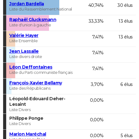
Jordan Bardella
40,74%
30 élus
Liste du Rassemblement National
Raphaël Glucksmann
33,33%
13 élus
Liste d'union à gauche
Valérie Hayer
7,41%
13 élus
Liste Ensemble
Jean Lassalle
7,41%
Liste divers droite
Léon Deffontaines
7,41%
Liste du Parti communiste français
François-Xavier Bellamy
3,70%
6 élus
Liste des Républicains
Léopold-Edouard Deher-
0,00%
Lesaint
Liste Divers
Philippe Ponge
0,00%
Liste Divers
Marion Maréchal
0,00%
5 élus