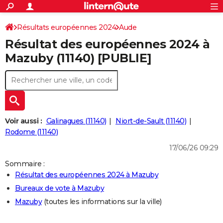
ACTUALITÉS
Connexion
S'inscrire
Résultats européennes 2024
Aude
Rechercher
Société
Education
Villes
Politique
Faits Divers
Monde
+
SPORT
Résultat des européennes 2024 à
Football
Cyclisme
Forum
Coupe du monde 2026
Tennis
Rugby
CULTURE
Mazuby (11140) [PUBLIE]
TNT
Cinéma
Musique
Programme TV
Streaming
Sorties cinéma
+
FINANCE
Impôts
Immobilier
Banque
Crédit
Retraite
Epargne
Risques naturels par ville
Assurance
AUTO
Réserver un essai
Berlines
Forum auto
Essais
Citadines
SUV
+
HIGH-TECH
Voir aussi :
Galinagues (11140)
Niort-de-Sault (11140)
Meilleur smartphone
Ordinateurs
Guide high-tech
Mobiles
Internet
Jeux vidéo
+
Rodome (11140)
BRICOLAGE
17/06/26 09:29
Aménagement intérieur
Cuisine
Jardinage
+
Forum
Extérieur
Salle de bains
Rangement
WEEK-END
Sommaire :
Escapades
Expositions
Week-end nature
Guides de France
Patrimoine
Musées
+
LIFESTYLE
Résultat des européennes 2024 à Mazuby
Bureaux de vote à Mazuby
Bien-être
Mode
+
Art de vivre
Loisirs
Modes de vie
SANTE
Mazuby
(toutes les informations sur la ville)
Guide de la santé
Médicaments
+
Alimentation
Maladies
Sommeil
VOYAGE