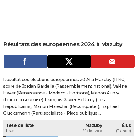
City break
Voyage de noces
Climat
Destinations
Voyage nature
Forum
+
PHOTO
GUIDES D'ACHAT
BONS PLANS
Résultats des européennes 2024 à Mazuby
CARTE DE VOEUX
Carte Bonne année
Carte Pâques
Carte de Noël
Carte Saint-Valentin
Carte d'anniversaire
DICTIONNAIRE
Biographies
Expressions
Dictionnaire
Citations
Proverbes
PROGRAMME TV
Résultat des élections européennes 2024 à Mazuby (11140) :
COPAINS D'AVANT
score de Jordan Bardella (Rassemblement national), Valérie
Hayer (Renaissance - Modem - Horizons), Manon Aubry
Se connecter
Collèges
Universités
Service militaire
S'inscrire
Lycées
Primaires
Entreprises
Avis de recherche
AVIS DE DÉCÈS
(France insoumise), François-Xavier Bellamy (Les
Républicains), Marion Maréchal (Reconquête !), Raphaël
FORUM
Glucksmann (Parti socialiste - Place publique)...
Lifestyle
Sport
Television
Cinema
Bricolage
Culture
Auto
Voyage
Tête de liste
Mazuby
Élus
Liste
% des voix
(France)