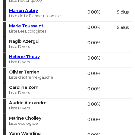
Liste Reconquête !
Manon Aubry
0,00%
9 élus
Liste de La France insoumise
Marie Toussaint
0,00%
5 élus
Liste Les Ecologistes
Nagib Azergui
0,00%
Liste Divers
Hélène Thouy
0,00%
Liste Divers
Olivier Terrien
0,00%
Liste d'extrême-gauche
Caroline Zorn
0,00%
Liste Divers
Audric Alexandre
0,00%
Liste Divers
Marine Cholley
0,00%
Liste écologiste
Yann Wehrling
0,00%