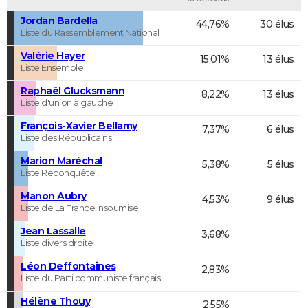
Jordan Bardella
44,76%
30 élus
Liste du Rassemblement National
Valérie Hayer
15,01%
13 élus
Liste Ensemble
Raphaël Glucksmann
8,22%
13 élus
Liste d'union à gauche
François-Xavier Bellamy
7,37%
6 élus
Liste des Républicains
Marion Maréchal
5,38%
5 élus
Liste Reconquête !
Manon Aubry
4,53%
9 élus
Liste de La France insoumise
Jean Lassalle
3,68%
Liste divers droite
Léon Deffontaines
2,83%
Liste du Parti communiste français
Hélène Thouy
2,55%