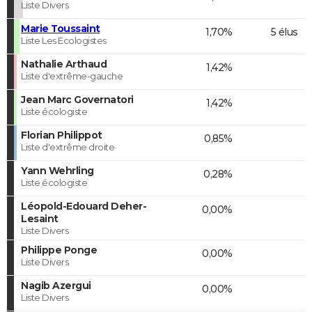
Liste Divers
Marie Toussaint
1,70%
5 élus
Liste Les Ecologistes
Nathalie Arthaud
1,42%
Liste d'extrême-gauche
Jean Marc Governatori
1,42%
Liste écologiste
Florian Philippot
0,85%
Liste d'extrême droite
Yann Wehrling
0,28%
Liste écologiste
Léopold-Edouard Deher-
0,00%
Lesaint
Liste Divers
Philippe Ponge
0,00%
Liste Divers
Nagib Azergui
0,00%
Liste Divers