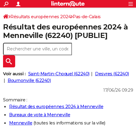
ACTUALITÉS
Connexion
S'inscrire
Résultats européennes 2024
Pas-de-Calais
Rechercher
Société
Education
Villes
Politique
Faits Divers
Monde
+
SPORT
Résultat des européennes 2024 à
Football
Cyclisme
Forum
Coupe du monde 2026
Tennis
Rugby
CULTURE
Menneville (62240) [PUBLIE]
TNT
Cinéma
Musique
Programme TV
Streaming
Sorties cinéma
+
FINANCE
Impôts
Immobilier
Banque
Crédit
Retraite
Epargne
Risques naturels par ville
Assurance
AUTO
Réserver un essai
Berlines
Forum auto
Essais
Citadines
SUV
+
HIGH-TECH
Voir aussi :
Saint-Martin-Choquel (62240)
Desvres (62240)
Meilleur smartphone
Ordinateurs
Guide high-tech
Mobiles
Internet
Jeux vidéo
+
Bournonville (62240)
BRICOLAGE
17/06/26 09:29
Aménagement intérieur
Cuisine
Jardinage
+
Forum
Extérieur
Salle de bains
Rangement
WEEK-END
Sommaire :
Escapades
Expositions
Week-end nature
Guides de France
Patrimoine
Musées
+
LIFESTYLE
Résultat des européennes 2024 à Menneville
Bureaux de vote à Menneville
Bien-être
Mode
+
Art de vivre
Loisirs
Modes de vie
SANTE
Menneville
(toutes les informations sur la ville)
Guide de la santé
Médicaments
+
Alimentation
Maladies
Sommeil
VOYAGE