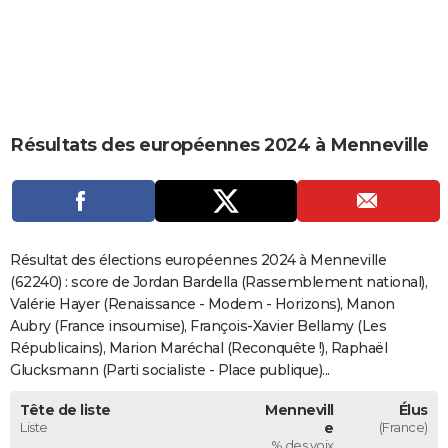
City break
Voyage de noces
Climat
Destinations
Voyage nature
Forum
+
PHOTO
GUIDES D'ACHAT
BONS PLANS
Résultats des européennes 2024 à Menneville
CARTE DE VOEUX
Carte Bonne année
Carte Pâques
Carte de Noël
Carte Saint-Valentin
Carte d'anniversaire
DICTIONNAIRE
Biographies
Expressions
Dictionnaire
Citations
Proverbes
PROGRAMME TV
Résultat des élections européennes 2024 à Menneville
COPAINS D'AVANT
(62240) : score de Jordan Bardella (Rassemblement national),
Valérie Hayer (Renaissance - Modem - Horizons), Manon
Se connecter
Collèges
Universités
Service militaire
S'inscrire
Lycées
Primaires
Entreprises
Avis de recherche
AVIS DE DÉCÈS
Aubry (France insoumise), François-Xavier Bellamy (Les
Républicains), Marion Maréchal (Reconquête !), Raphaël
FORUM
Glucksmann (Parti socialiste - Place publique)...
Lifestyle
Sport
Television
Cinema
Bricolage
Culture
Auto
Voyage
Tête de liste
Mennevill
Élus
Liste
e
(France)
% des voix