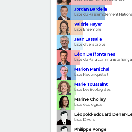
Jordan Bardella
Liste du Rassemblement Nationa
Valérie Hayer
Liste Ensemble
Jean Lassalle
Liste divers droite
Léon Deffontaines
Liste du Parti communiste frança
Marion Maréchal
Liste Reconquête !
Marie Toussaint
Liste Les Ecologistes
Marine Cholley
Liste écologiste
Léopold-Edouard Deher-Le
Liste Divers
Philippe Ponge