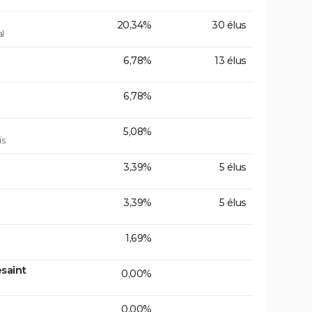
20,34%
30 élus
l
6,78%
13 élus
6,78%
5,08%
is
3,39%
5 élus
3,39%
5 élus
1,69%
saint
0,00%
0,00%