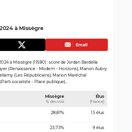
2024 à Missègre
Email
24 à Missègre (11580) : score de Jordan Bardella
ayer (Renaissance - Modem - Horizons), Manon Aubry
Bellamy (Les Républicains), Marion Maréchal
rti socialiste - Place publique)...
Missègre
Élus
% des voix
(France)
28,81%
13 élus
23,73%
9 élus