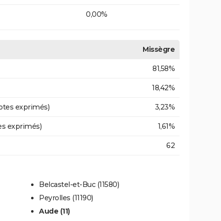
0,00%
Missègre
81,58%
18,42%
otes exprimés)
3,23%
es exprimés)
1,61%
62
Belcastel-et-Buc (11580)
Peyrolles (11190)
Aude (11)