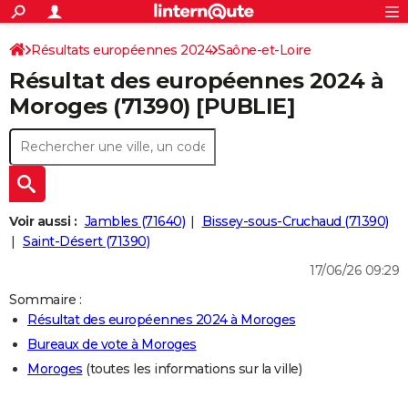
ACTUALITÉS
Connexion
S'inscrire
Résultats européennes 2024
Saône-et-Loire
Rechercher
Société
Education
Villes
Politique
Faits Divers
Monde
+
SPORT
Résultat des européennes 2024 à
Football
Cyclisme
Forum
Coupe du monde 2026
Tennis
Rugby
CULTURE
Moroges (71390) [PUBLIE]
TNT
Cinéma
Musique
Programme TV
Streaming
Sorties cinéma
+
FINANCE
Impôts
Immobilier
Banque
Crédit
Retraite
Epargne
Risques naturels par ville
Assurance
AUTO
Réserver un essai
Berlines
Forum auto
Essais
Citadines
SUV
+
HIGH-TECH
Voir aussi :
Jambles (71640)
Bissey-sous-Cruchaud (71390)
Meilleur smartphone
Ordinateurs
Guide high-tech
Mobiles
Internet
Jeux vidéo
+
Saint-Désert (71390)
BRICOLAGE
17/06/26 09:29
Aménagement intérieur
Cuisine
Jardinage
+
Forum
Extérieur
Salle de bains
Rangement
WEEK-END
Sommaire :
Escapades
Expositions
Week-end nature
Guides de France
Patrimoine
Musées
+
LIFESTYLE
Résultat des européennes 2024 à Moroges
Bureaux de vote à Moroges
Bien-être
Mode
+
Art de vivre
Loisirs
Modes de vie
SANTE
Moroges
(toutes les informations sur la ville)
Guide de la santé
Médicaments
+
Alimentation
Maladies
Sommeil
VOYAGE