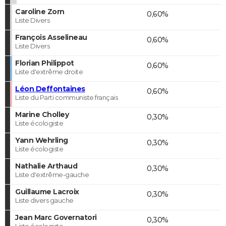
Caroline Zorn
0,60%
Liste Divers
François Asselineau
0,60%
Liste Divers
Florian Philippot
0,60%
Liste d'extrême droite
Léon Deffontaines
0,60%
Liste du Parti communiste français
Marine Cholley
0,30%
Liste écologiste
Yann Wehrling
0,30%
Liste écologiste
Nathalie Arthaud
0,30%
Liste d'extrême-gauche
Guillaume Lacroix
0,30%
Liste divers gauche
Jean Marc Governatori
0,30%
Liste écologiste