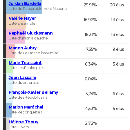
Jordan Bardella
29,91%
30 élus
Liste du Rassemblement National
Valérie Hayer
16,92%
13 élus
Liste Ensemble
Raphaël Glucksmann
16,31%
13 élus
Liste d'union à gauche
Manon Aubry
7,55%
9 élus
Liste de La France insoumise
Marie Toussaint
6,34%
5 élus
Liste Les Ecologistes
Jean Lassalle
6,04%
Liste divers droite
François-Xavier Bellamy
5,74%
6 élus
Liste des Républicains
Marion Maréchal
4,53%
5 élus
Liste Reconquête !
Hélène Thouy
2,72%
Liste Divers