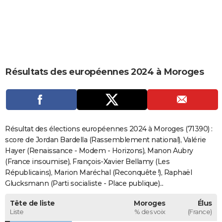
City break
Voyage de noces
Climat
Destinations
Voyage nature
Forum
+
PHOTO
GUIDES D'ACHAT
BONS PLANS
Résultats des européennes 2024 à Moroges
CARTE DE VOEUX
Carte Bonne année
Carte Pâques
Carte de Noël
Carte Saint-Valentin
Carte d'anniversaire
DICTIONNAIRE
Biographies
Expressions
Dictionnaire
Citations
Proverbes
PROGRAMME TV
Résultat des élections européennes 2024 à Moroges (71390) :
COPAINS D'AVANT
score de Jordan Bardella (Rassemblement national), Valérie
Hayer (Renaissance - Modem - Horizons), Manon Aubry
Se connecter
Collèges
Universités
Service militaire
S'inscrire
Lycées
Primaires
Entreprises
Avis de recherche
AVIS DE DÉCÈS
(France insoumise), François-Xavier Bellamy (Les
Républicains), Marion Maréchal (Reconquête !), Raphaël
FORUM
Glucksmann (Parti socialiste - Place publique)...
Lifestyle
Sport
Television
Cinema
Bricolage
Culture
Auto
Voyage
Tête de liste
Moroges
Élus
Liste
% des voix
(France)