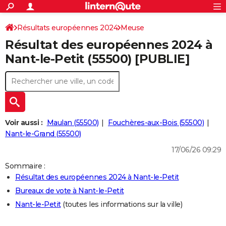
ACTUALITÉS
Connexion
S'inscrire
Résultats européennes 2024
Meuse
Rechercher
Société
Education
Villes
Politique
Faits Divers
Monde
+
SPORT
Résultat des européennes 2024 à
Football
Cyclisme
Forum
Coupe du monde 2026
Tennis
Rugby
CULTURE
Nant-le-Petit (55500) [PUBLIE]
TNT
Cinéma
Musique
Programme TV
Streaming
Sorties cinéma
+
FINANCE
Impôts
Immobilier
Banque
Crédit
Retraite
Epargne
Risques naturels par ville
Assurance
AUTO
Réserver un essai
Berlines
Forum auto
Essais
Citadines
SUV
+
HIGH-TECH
Voir aussi :
Maulan (55500)
Fouchères-aux-Bois (55500)
Meilleur smartphone
Ordinateurs
Guide high-tech
Mobiles
Internet
Jeux vidéo
+
Nant-le-Grand (55500)
BRICOLAGE
17/06/26 09:29
Aménagement intérieur
Cuisine
Jardinage
+
Forum
Extérieur
Salle de bains
Rangement
WEEK-END
Sommaire :
Escapades
Expositions
Week-end nature
Guides de France
Patrimoine
Musées
+
LIFESTYLE
Résultat des européennes 2024 à Nant-le-Petit
Bureaux de vote à Nant-le-Petit
Bien-être
Mode
+
Art de vivre
Loisirs
Modes de vie
SANTE
Nant-le-Petit
(toutes les informations sur la ville)
Guide de la santé
Médicaments
+
Alimentation
Maladies
Sommeil
VOYAGE