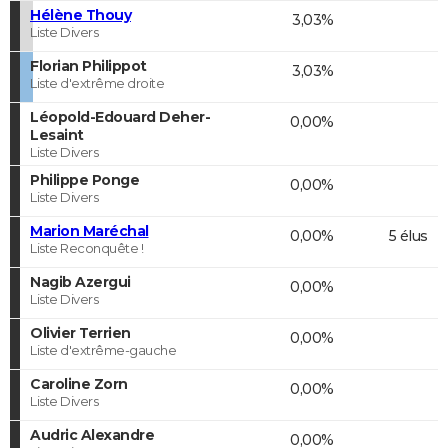
Hélène Thouy
3,03%
Liste Divers
Florian Philippot
3,03%
Liste d'extrême droite
Léopold-Edouard Deher-
0,00%
Lesaint
Liste Divers
Philippe Ponge
0,00%
Liste Divers
Marion Maréchal
0,00%
5 élus
Liste Reconquête !
Nagib Azergui
0,00%
Liste Divers
Olivier Terrien
0,00%
Liste d'extrême-gauche
Caroline Zorn
0,00%
Liste Divers
Audric Alexandre
0,00%