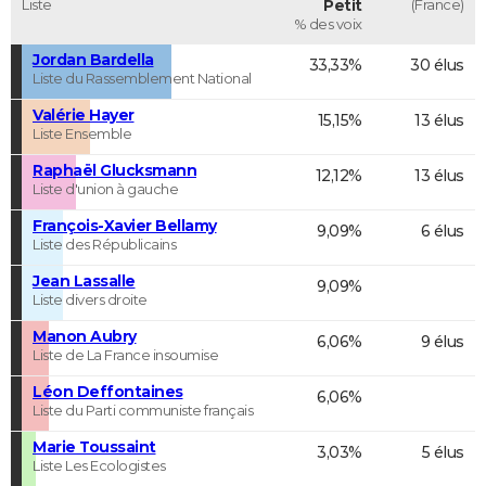
Liste
Petit
(France)
% des voix
Jordan Bardella
33,33%
30 élus
Liste du Rassemblement National
Valérie Hayer
15,15%
13 élus
Liste Ensemble
Raphaël Glucksmann
12,12%
13 élus
Liste d'union à gauche
François-Xavier Bellamy
9,09%
6 élus
Liste des Républicains
Jean Lassalle
9,09%
Liste divers droite
Manon Aubry
6,06%
9 élus
Liste de La France insoumise
Léon Deffontaines
6,06%
Liste du Parti communiste français
Marie Toussaint
3,03%
5 élus
Liste Les Ecologistes