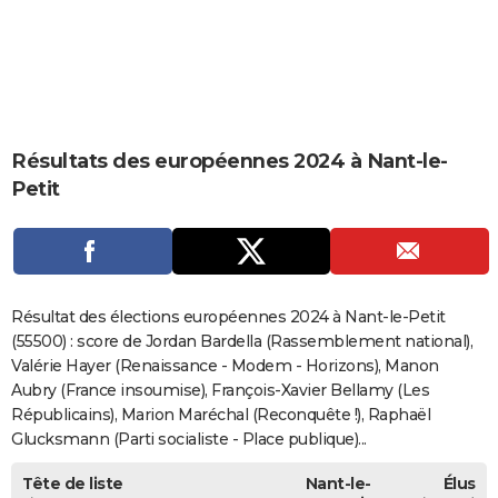
City break
Voyage de noces
Climat
Destinations
Voyage nature
Forum
+
PHOTO
GUIDES D'ACHAT
BONS PLANS
Résultats des européennes 2024 à Nant-le-
CARTE DE VOEUX
Petit
Carte Bonne année
Carte Pâques
Carte de Noël
Carte Saint-Valentin
Carte d'anniversaire
DICTIONNAIRE
Biographies
Expressions
Dictionnaire
Citations
Proverbes
PROGRAMME TV
COPAINS D'AVANT
Résultat des élections européennes 2024 à Nant-le-Petit
Se connecter
Collèges
Universités
Service militaire
S'inscrire
Lycées
Primaires
Entreprises
Avis de recherche
(55500) : score de Jordan Bardella (Rassemblement national),
AVIS DE DÉCÈS
Valérie Hayer (Renaissance - Modem - Horizons), Manon
FORUM
Aubry (France insoumise), François-Xavier Bellamy (Les
Républicains), Marion Maréchal (Reconquête !), Raphaël
Lifestyle
Sport
Television
Cinema
Bricolage
Culture
Auto
Voyage
Glucksmann (Parti socialiste - Place publique)...
Tête de liste
Nant-le-
Élus