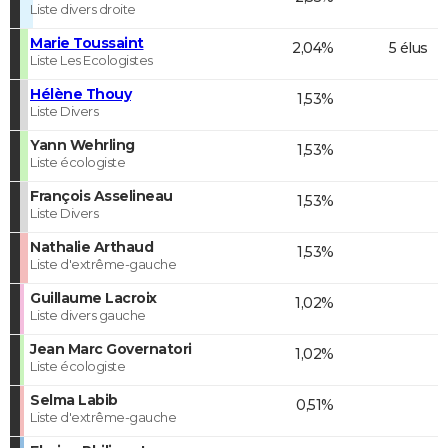
Liste divers droite
Marie Toussaint
2,04%
5 élus
Liste Les Ecologistes
Hélène Thouy
1,53%
Liste Divers
Yann Wehrling
1,53%
Liste écologiste
François Asselineau
1,53%
Liste Divers
Nathalie Arthaud
1,53%
Liste d'extrême-gauche
Guillaume Lacroix
1,02%
Liste divers gauche
Jean Marc Governatori
1,02%
Liste écologiste
Selma Labib
0,51%
Liste d'extrême-gauche