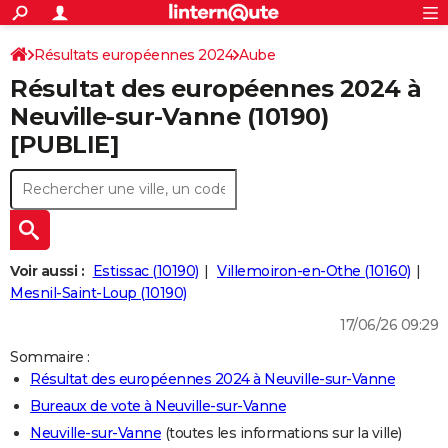
ACTUALITÉS
Connexion
S'inscrire
Résultats européennes 2024
Aube
Rechercher
Société
Education
Villes
Politique
Faits Divers
Monde
+
SPORT
Résultat des européennes 2024 à
Football
Cyclisme
Forum
Coupe du monde 2026
Tennis
Rugby
CULTURE
Neuville-sur-Vanne (10190)
[PUBLIE]
TNT
Cinéma
Musique
Programme TV
Streaming
Sorties cinéma
+
FINANCE
Impôts
Immobilier
Banque
Crédit
Retraite
Epargne
Risques naturels par ville
Assurance
AUTO
Réserver un essai
Berlines
Forum auto
Essais
Citadines
SUV
+
HIGH-TECH
Meilleur smartphone
Ordinateurs
Guide high-tech
Mobiles
Internet
Jeux vidéo
+
BRICOLAGE
Voir aussi :
Estissac (10190)
Villemoiron-en-Othe (10160)
Mesnil-Saint-Loup (10190)
Aménagement intérieur
Cuisine
Jardinage
+
Forum
Extérieur
Salle de bains
Rangement
WEEK-END
17/06/26 09:29
Escapades
Expositions
Week-end nature
Guides de France
Patrimoine
Musées
+
LIFESTYLE
Sommaire :
Résultat des européennes 2024 à Neuville-sur-Vanne
Bien-être
Mode
+
Art de vivre
Loisirs
Modes de vie
SANTE
Bureaux de vote à Neuville-sur-Vanne
Guide de la santé
Médicaments
+
Alimentation
Maladies
Sommeil
VOYAGE
Neuville-sur-Vanne
(toutes les informations sur la ville)