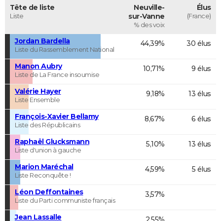
Tête de liste
Neuville-
Élus
Liste
sur-Vanne
(France)
% des voix
Jordan Bardella
44,39%
30 élus
Liste du Rassemblement National
Manon Aubry
10,71%
9 élus
Liste de La France insoumise
Valérie Hayer
9,18%
13 élus
Liste Ensemble
François-Xavier Bellamy
8,67%
6 élus
Liste des Républicains
Raphaël Glucksmann
5,10%
13 élus
Liste d'union à gauche
Marion Maréchal
4,59%
5 élus
Liste Reconquête !
Léon Deffontaines
3,57%
Liste du Parti communiste français
Jean Lassalle
2,55%