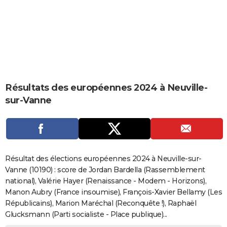
City break
Voyage de noces
Climat
Destinations
Voyage nature
Forum
+
PHOTO
GUIDES D'ACHAT
BONS PLANS
CARTE DE VOEUX
Résultats des européennes 2024 à Neuville-
Carte Bonne année
Carte Pâques
Carte de Noël
Carte Saint-Valentin
Carte d'anniversaire
DICTIONNAIRE
sur-Vanne
Biographies
Expressions
Dictionnaire
Citations
Proverbes
PROGRAMME TV
COPAINS D'AVANT
Se connecter
Collèges
Universités
Service militaire
S'inscrire
Lycées
Primaires
Entreprises
Avis de recherche
AVIS DE DÉCÈS
Résultat des élections européennes 2024 à Neuville-sur-
Vanne (10190) : score de Jordan Bardella (Rassemblement
FORUM
national), Valérie Hayer (Renaissance - Modem - Horizons),
Manon Aubry (France insoumise), François-Xavier Bellamy (Les
Lifestyle
Sport
Television
Cinema
Bricolage
Culture
Auto
Voyage
Républicains), Marion Maréchal (Reconquête !), Raphaël
Glucksmann (Parti socialiste - Place publique)...