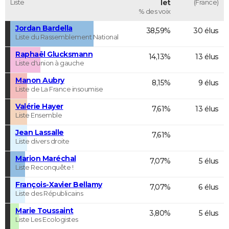
Liste
let
(France)
% des voix
Jordan Bardella
38,59%
30 élus
Liste du Rassemblement National
Raphaël Glucksmann
14,13%
13 élus
Liste d'union à gauche
Manon Aubry
8,15%
9 élus
Liste de La France insoumise
Valérie Hayer
7,61%
13 élus
Liste Ensemble
Jean Lassalle
7,61%
Liste divers droite
Marion Maréchal
7,07%
5 élus
Liste Reconquête !
François-Xavier Bellamy
7,07%
6 élus
Liste des Républicains
Marie Toussaint
3,80%
5 élus
Liste Les Ecologistes