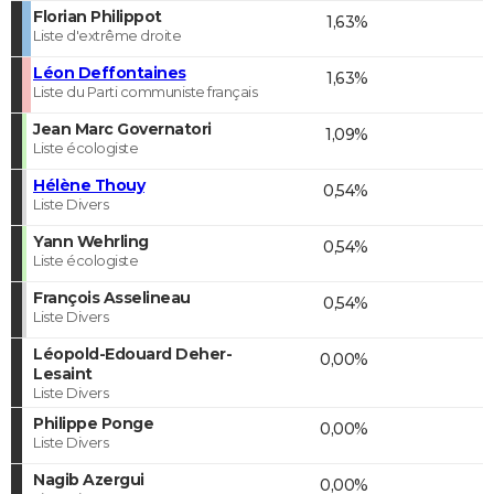
Florian Philippot
1,63%
Liste d'extrême droite
Léon Deffontaines
1,63%
Liste du Parti communiste français
Jean Marc Governatori
1,09%
Liste écologiste
Hélène Thouy
0,54%
Liste Divers
Yann Wehrling
0,54%
Liste écologiste
François Asselineau
0,54%
Liste Divers
Léopold-Edouard Deher-
0,00%
Lesaint
Liste Divers
Philippe Ponge
0,00%
Liste Divers
Nagib Azergui
0,00%