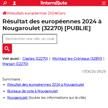
ACTUALITÉS
Connexion
S'inscrire
Résultats européennes 2024
Gers
Rechercher
Société
Education
Villes
Politique
Faits Divers
Monde
+
SPORT
Résultat des européennes 2024 à
Football
Cyclisme
Forum
Coupe du monde 2026
Tennis
Rugby
CULTURE
Nougaroulet (32270) [PUBLIE]
TNT
Cinéma
Musique
Programme TV
Streaming
Sorties cinéma
+
FINANCE
Impôts
Immobilier
Banque
Crédit
Retraite
Epargne
Risques naturels par ville
Assurance
AUTO
Réserver un essai
Berlines
Forum auto
Essais
Citadines
SUV
+
HIGH-TECH
Voir aussi :
Crastes (32270)
Montaut-les-Créneaux (32810)
Meilleur smartphone
Ordinateurs
Guide high-tech
Mobiles
Internet
Jeux vidéo
+
Marsan (32270)
BRICOLAGE
17/06/26 09:29
Aménagement intérieur
Cuisine
Jardinage
+
Forum
Extérieur
Salle de bains
Rangement
WEEK-END
Sommaire :
Escapades
Expositions
Week-end nature
Guides de France
Patrimoine
Musées
+
LIFESTYLE
Résultat des européennes 2024 à Nougaroulet
Bureaux de vote à Nougaroulet
Bien-être
Mode
+
Art de vivre
Loisirs
Modes de vie
SANTE
Nougaroulet
(toutes les informations sur la ville)
Guide de la santé
Médicaments
+
Alimentation
Maladies
Sommeil
VOYAGE