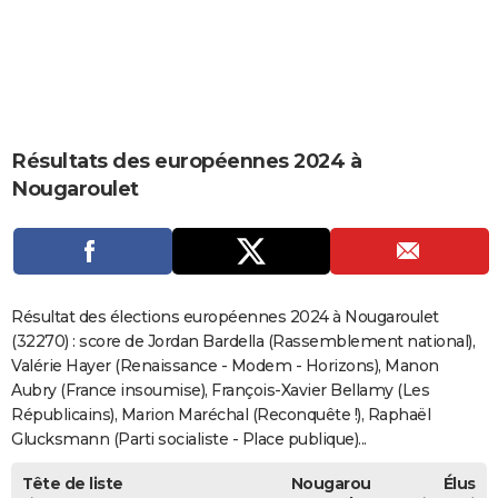
City break
Voyage de noces
Climat
Destinations
Voyage nature
Forum
+
PHOTO
GUIDES D'ACHAT
BONS PLANS
Résultats des européennes 2024 à
CARTE DE VOEUX
Nougaroulet
Carte Bonne année
Carte Pâques
Carte de Noël
Carte Saint-Valentin
Carte d'anniversaire
DICTIONNAIRE
Biographies
Expressions
Dictionnaire
Citations
Proverbes
PROGRAMME TV
COPAINS D'AVANT
Résultat des élections européennes 2024 à Nougaroulet
Se connecter
Collèges
Universités
Service militaire
S'inscrire
Lycées
Primaires
Entreprises
Avis de recherche
(32270) : score de Jordan Bardella (Rassemblement national),
AVIS DE DÉCÈS
Valérie Hayer (Renaissance - Modem - Horizons), Manon
FORUM
Aubry (France insoumise), François-Xavier Bellamy (Les
Républicains), Marion Maréchal (Reconquête !), Raphaël
Lifestyle
Sport
Television
Cinema
Bricolage
Culture
Auto
Voyage
Glucksmann (Parti socialiste - Place publique)...
Tête de liste
Nougarou
Élus