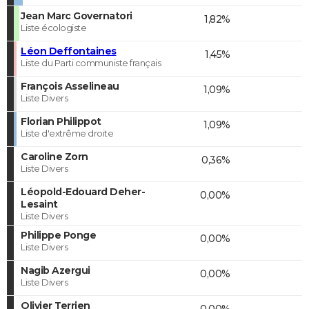
Jean Marc Governatori
1,82%
Liste écologiste
Léon Deffontaines
1,45%
Liste du Parti communiste français
François Asselineau
1,09%
Liste Divers
Florian Philippot
1,09%
Liste d'extrême droite
Caroline Zorn
0,36%
Liste Divers
Léopold-Edouard Deher-
0,00%
Lesaint
Liste Divers
Philippe Ponge
0,00%
Liste Divers
Nagib Azergui
0,00%
Liste Divers
Olivier Terrien
0,00%