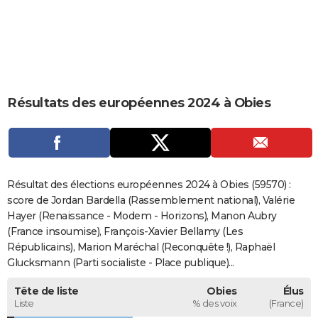
City break
Voyage de noces
Climat
Destinations
Voyage nature
Forum
+
PHOTO
GUIDES D'ACHAT
BONS PLANS
Résultats des européennes 2024 à Obies
CARTE DE VOEUX
Carte Bonne année
Carte Pâques
Carte de Noël
Carte Saint-Valentin
Carte d'anniversaire
DICTIONNAIRE
Biographies
Expressions
Dictionnaire
Citations
Proverbes
PROGRAMME TV
Résultat des élections européennes 2024 à Obies (59570) :
COPAINS D'AVANT
score de Jordan Bardella (Rassemblement national), Valérie
Hayer (Renaissance - Modem - Horizons), Manon Aubry
Se connecter
Collèges
Universités
Service militaire
S'inscrire
Lycées
Primaires
Entreprises
Avis de recherche
AVIS DE DÉCÈS
(France insoumise), François-Xavier Bellamy (Les
Républicains), Marion Maréchal (Reconquête !), Raphaël
FORUM
Glucksmann (Parti socialiste - Place publique)...
Lifestyle
Sport
Television
Cinema
Bricolage
Culture
Auto
Voyage
Tête de liste
Obies
Élus
Liste
% des voix
(France)