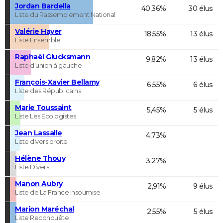
Jordan Bardella
40,36%
30 élus
Liste du Rassemblement National
Valérie Hayer
18,55%
13 élus
Liste Ensemble
Raphaël Glucksmann
9,82%
13 élus
Liste d'union à gauche
François-Xavier Bellamy
6,55%
6 élus
Liste des Républicains
Marie Toussaint
5,45%
5 élus
Liste Les Ecologistes
Jean Lassalle
4,73%
Liste divers droite
Hélène Thouy
3,27%
Liste Divers
Manon Aubry
2,91%
9 élus
Liste de La France insoumise
Marion Maréchal
2,55%
5 élus
Liste Reconquête !