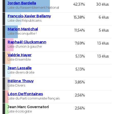
Jordan Bardella
42,31%
30 élus
Liste du Rassemblement National
François-Xavier Bellamy
15,38%
6 élus
Liste des Républicains
Marion Maréchal
11,54%
5 élus
Liste Reconquête !
Raphaël Glucksmann
7,69%
13 élus
Liste d'union à gauche
Valérie Hayer
5,13%
13 élus
Liste Ensemble
Jean Lassalle
5,13%
Liste divers droite
Hélène Thouy
3,85%
Liste Divers
Léon Deffontaines
2,56%
Liste du Parti communiste français
Jean Marc Governatori
2,56%
Liste écologiste