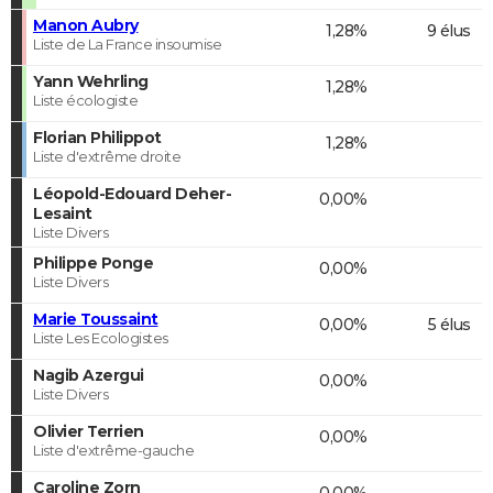
Manon Aubry
1,28%
9 élus
Liste de La France insoumise
Yann Wehrling
1,28%
Liste écologiste
Florian Philippot
1,28%
Liste d'extrême droite
Léopold-Edouard Deher-
0,00%
Lesaint
Liste Divers
Philippe Ponge
0,00%
Liste Divers
Marie Toussaint
0,00%
5 élus
Liste Les Ecologistes
Nagib Azergui
0,00%
Liste Divers
Olivier Terrien
0,00%
Liste d'extrême-gauche
Caroline Zorn
0,00%