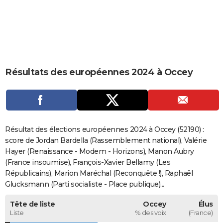
City break
Voyage de noces
Climat
Destinations
Voyage nature
Forum
+
PHOTO
GUIDES D'ACHAT
BONS PLANS
Résultats des européennes 2024 à Occey
CARTE DE VOEUX
Carte Bonne année
Carte Pâques
Carte de Noël
Carte Saint-Valentin
Carte d'anniversaire
DICTIONNAIRE
Biographies
Expressions
Dictionnaire
Citations
Proverbes
PROGRAMME TV
Résultat des élections européennes 2024 à Occey (52190) :
COPAINS D'AVANT
score de Jordan Bardella (Rassemblement national), Valérie
Hayer (Renaissance - Modem - Horizons), Manon Aubry
Se connecter
Collèges
Universités
Service militaire
S'inscrire
Lycées
Primaires
Entreprises
Avis de recherche
AVIS DE DÉCÈS
(France insoumise), François-Xavier Bellamy (Les
Républicains), Marion Maréchal (Reconquête !), Raphaël
FORUM
Glucksmann (Parti socialiste - Place publique)...
Lifestyle
Sport
Television
Cinema
Bricolage
Culture
Auto
Voyage
Tête de liste
Occey
Élus
Liste
% des voix
(France)