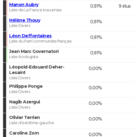
Manon Aubry
0,91%
9 élus
Liste de La France insoumise
Hélène Thouy
0,91%
Liste Divers
Léon Deffontaines
0,91%
Liste du Parti communiste français
Jean Marc Governatori
0,91%
Liste écologiste
Léopold-Edouard Deher-
0,00%
Lesaint
Liste Divers
Philippe Ponge
0,00%
Liste Divers
Nagib Azergui
0,00%
Liste Divers
Olivier Terrien
0,00%
Liste d'extrême-gauche
Caroline Zorn
0,00%