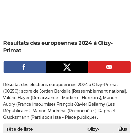
City break
Voyage de noces
Climat
Destinations
Voyage nature
Forum
+
PHOTO
GUIDES D'ACHAT
BONS PLANS
Résultats des européennes 2024 à Olizy-
CARTE DE VOEUX
Primat
Carte Bonne année
Carte Pâques
Carte de Noël
Carte Saint-Valentin
Carte d'anniversaire
DICTIONNAIRE
Biographies
Expressions
Dictionnaire
Citations
Proverbes
PROGRAMME TV
COPAINS D'AVANT
Résultat des élections européennes 2024 à Olizy-Primat
Se connecter
Collèges
Universités
Service militaire
S'inscrire
Lycées
Primaires
Entreprises
Avis de recherche
(08250) : score de Jordan Bardella (Rassemblement national),
AVIS DE DÉCÈS
Valérie Hayer (Renaissance - Modem - Horizons), Manon
FORUM
Aubry (France insoumise), François-Xavier Bellamy (Les
Républicains), Marion Maréchal (Reconquête !), Raphaël
Lifestyle
Sport
Television
Cinema
Bricolage
Culture
Auto
Voyage
Glucksmann (Parti socialiste - Place publique)...
Tête de liste
Olizy-
Élus