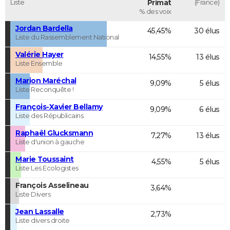
Liste
Primat
(France)
% des voix
Jordan Bardella
45,45%
30 élus
Liste du Rassemblement National
Valérie Hayer
14,55%
13 élus
Liste Ensemble
Marion Maréchal
9,09%
5 élus
Liste Reconquête !
François-Xavier Bellamy
9,09%
6 élus
Liste des Républicains
Raphaël Glucksmann
7,27%
13 élus
Liste d'union à gauche
Marie Toussaint
4,55%
5 élus
Liste Les Ecologistes
François Asselineau
3,64%
Liste Divers
Jean Lassalle
2,73%
Liste divers droite