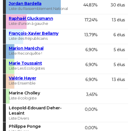
Jordan Bardella
44,83%
30 élus
Liste du Rassemblement National
Raphaël Glucksmann
17,24%
13 élus
Liste d'union à gauche
François-Xavier Bellamy
13,79%
6 élus
Liste des Républicains
Marion Maréchal
6,90%
5 élus
Liste Reconquête !
Marie Toussaint
6,90%
5 élus
Liste Les Ecologistes
Valérie Hayer
6,90%
13 élus
Liste Ensemble
Marine Cholley
3,45%
Liste écologiste
Léopold-Edouard Deher-
0,00%
Lesaint
Liste Divers
Philippe Ponge
0,00%