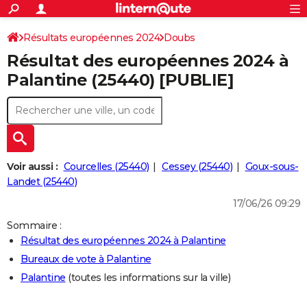
ACTUALITÉS
Connexion
S'inscrire
Résultats européennes 2024
Doubs
Rechercher
Société
Education
Villes
Politique
Faits Divers
Monde
+
SPORT
Résultat des européennes 2024 à
Football
Cyclisme
Forum
Coupe du monde 2026
Tennis
Rugby
CULTURE
Palantine (25440) [PUBLIE]
TNT
Cinéma
Musique
Programme TV
Streaming
Sorties cinéma
+
FINANCE
Impôts
Immobilier
Banque
Crédit
Retraite
Epargne
Risques naturels par ville
Assurance
AUTO
Réserver un essai
Berlines
Forum auto
Essais
Citadines
SUV
+
HIGH-TECH
Voir aussi :
Courcelles (25440)
Cessey (25440)
Goux-sous-
Meilleur smartphone
Ordinateurs
Guide high-tech
Mobiles
Internet
Jeux vidéo
+
Landet (25440)
BRICOLAGE
17/06/26 09:29
Aménagement intérieur
Cuisine
Jardinage
+
Forum
Extérieur
Salle de bains
Rangement
WEEK-END
Sommaire :
Escapades
Expositions
Week-end nature
Guides de France
Patrimoine
Musées
+
LIFESTYLE
Résultat des européennes 2024 à Palantine
Bureaux de vote à Palantine
Bien-être
Mode
+
Art de vivre
Loisirs
Modes de vie
SANTE
Palantine
(toutes les informations sur la ville)
Guide de la santé
Médicaments
+
Alimentation
Maladies
Sommeil
VOYAGE