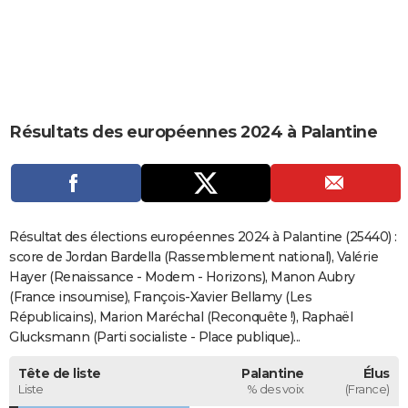
City break
Voyage de noces
Climat
Destinations
Voyage nature
Forum
+
PHOTO
GUIDES D'ACHAT
BONS PLANS
Résultats des européennes 2024 à Palantine
CARTE DE VOEUX
Carte Bonne année
Carte Pâques
Carte de Noël
Carte Saint-Valentin
Carte d'anniversaire
DICTIONNAIRE
Biographies
Expressions
Dictionnaire
Citations
Proverbes
PROGRAMME TV
Résultat des élections européennes 2024 à Palantine (25440) :
COPAINS D'AVANT
score de Jordan Bardella (Rassemblement national), Valérie
Hayer (Renaissance - Modem - Horizons), Manon Aubry
Se connecter
Collèges
Universités
Service militaire
S'inscrire
Lycées
Primaires
Entreprises
Avis de recherche
AVIS DE DÉCÈS
(France insoumise), François-Xavier Bellamy (Les
Républicains), Marion Maréchal (Reconquête !), Raphaël
FORUM
Glucksmann (Parti socialiste - Place publique)...
Lifestyle
Sport
Television
Cinema
Bricolage
Culture
Auto
Voyage
Tête de liste
Palantine
Élus
Liste
% des voix
(France)