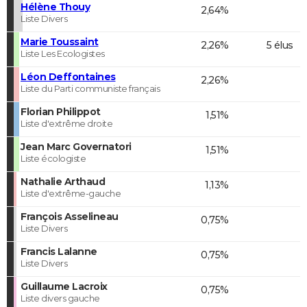
Hélène Thouy
2,64%
Liste Divers
Marie Toussaint
2,26%
5 élus
Liste Les Ecologistes
Léon Deffontaines
2,26%
Liste du Parti communiste français
Florian Philippot
1,51%
Liste d'extrême droite
Jean Marc Governatori
1,51%
Liste écologiste
Nathalie Arthaud
1,13%
Liste d'extrême-gauche
François Asselineau
0,75%
Liste Divers
Francis Lalanne
0,75%
Liste Divers
Guillaume Lacroix
0,75%
Liste divers gauche