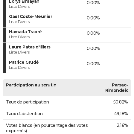
Lorys Elmayan
0,00%
Liste Divers
Gaël Coste-Meunier
0,00%
Liste Divers
Hamada Traoré
0,00%
Liste Divers
Laure Patas d'Illiers
0,00%
Liste Divers
Patrice Grudé
0,00%
Liste Divers
Participation au scrutin
Parsac-
Rimondeix
Taux de participation
50,82%
Taux d'abstention
49,18%
Votes blancs (en pourcentage des votes
2,16%
exprimés)