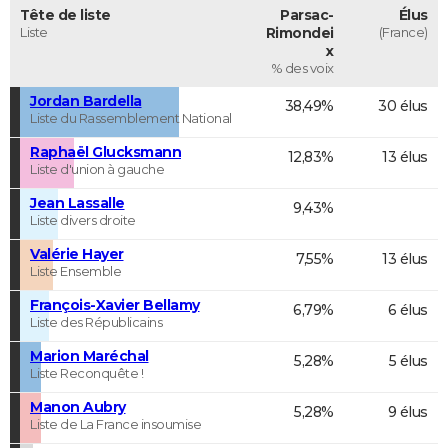
Tête de liste
Parsac-
Élus
Liste
Rimondei
(France)
x
% des voix
Jordan Bardella
38,49%
30 élus
Liste du Rassemblement National
Raphaël Glucksmann
12,83%
13 élus
Liste d'union à gauche
Jean Lassalle
9,43%
Liste divers droite
Valérie Hayer
7,55%
13 élus
Liste Ensemble
François-Xavier Bellamy
6,79%
6 élus
Liste des Républicains
Marion Maréchal
5,28%
5 élus
Liste Reconquête !
Manon Aubry
5,28%
9 élus
Liste de La France insoumise