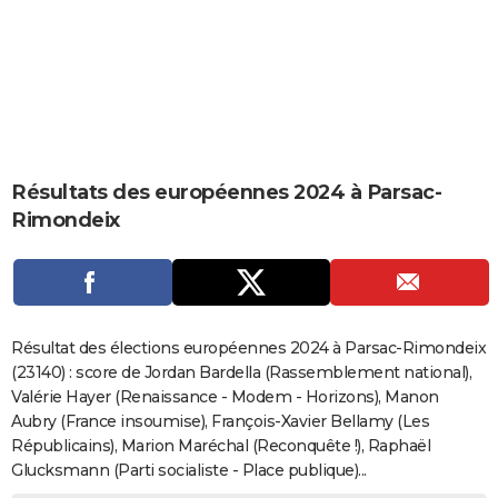
City break
Voyage de noces
Climat
Destinations
Voyage nature
Forum
+
PHOTO
GUIDES D'ACHAT
BONS PLANS
CARTE DE VOEUX
Résultats des européennes 2024 à Parsac-
Carte Bonne année
Carte Pâques
Carte de Noël
Carte Saint-Valentin
Carte d'anniversaire
DICTIONNAIRE
Rimondeix
Biographies
Expressions
Dictionnaire
Citations
Proverbes
PROGRAMME TV
COPAINS D'AVANT
Se connecter
Collèges
Universités
Service militaire
S'inscrire
Lycées
Primaires
Entreprises
Avis de recherche
AVIS DE DÉCÈS
Résultat des élections européennes 2024 à Parsac-Rimondeix
(23140) : score de Jordan Bardella (Rassemblement national),
FORUM
Valérie Hayer (Renaissance - Modem - Horizons), Manon
Aubry (France insoumise), François-Xavier Bellamy (Les
Lifestyle
Sport
Television
Cinema
Bricolage
Culture
Auto
Voyage
Républicains), Marion Maréchal (Reconquête !), Raphaël
Glucksmann (Parti socialiste - Place publique)...