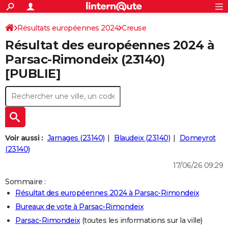
ACTUALITÉS
Connexion
S'inscrire
Résultats européennes 2024
Creuse
Rechercher
Société
Education
Villes
Politique
Faits Divers
Monde
+
SPORT
Résultat des européennes 2024 à
Football
Cyclisme
Forum
Coupe du monde 2026
Tennis
Rugby
CULTURE
Parsac-Rimondeix (23140)
[PUBLIE]
TNT
Cinéma
Musique
Programme TV
Streaming
Sorties cinéma
+
FINANCE
Impôts
Immobilier
Banque
Crédit
Retraite
Epargne
Risques naturels par ville
Assurance
AUTO
Réserver un essai
Berlines
Forum auto
Essais
Citadines
SUV
+
HIGH-TECH
Meilleur smartphone
Ordinateurs
Guide high-tech
Mobiles
Internet
Jeux vidéo
+
BRICOLAGE
Voir aussi :
Jarnages (23140)
Blaudeix (23140)
Domeyrot
(23140)
Aménagement intérieur
Cuisine
Jardinage
+
Forum
Extérieur
Salle de bains
Rangement
WEEK-END
17/06/26 09:29
Escapades
Expositions
Week-end nature
Guides de France
Patrimoine
Musées
+
LIFESTYLE
Sommaire :
Résultat des européennes 2024 à Parsac-Rimondeix
Bien-être
Mode
+
Art de vivre
Loisirs
Modes de vie
SANTE
Bureaux de vote à Parsac-Rimondeix
Guide de la santé
Médicaments
+
Alimentation
Maladies
Sommeil
VOYAGE
Parsac-Rimondeix
(toutes les informations sur la ville)