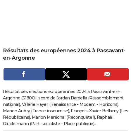
City break
Voyage de noces
Climat
Destinations
Voyage nature
Forum
+
PHOTO
GUIDES D'ACHAT
BONS PLANS
CARTE DE VOEUX
Résultats des européennes 2024 à Passavant-
Carte Bonne année
Carte Pâques
Carte de Noël
Carte Saint-Valentin
Carte d'anniversaire
DICTIONNAIRE
en-Argonne
Biographies
Expressions
Dictionnaire
Citations
Proverbes
PROGRAMME TV
COPAINS D'AVANT
Se connecter
Collèges
Universités
Service militaire
S'inscrire
Lycées
Primaires
Entreprises
Avis de recherche
AVIS DE DÉCÈS
Résultat des élections européennes 2024 à Passavant-en-
Argonne (51800) : score de Jordan Bardella (Rassemblement
FORUM
national), Valérie Hayer (Renaissance - Modem - Horizons),
Manon Aubry (France insoumise), François-Xavier Bellamy (Les
Lifestyle
Sport
Television
Cinema
Bricolage
Culture
Auto
Voyage
Républicains), Marion Maréchal (Reconquête !), Raphaël
Glucksmann (Parti socialiste - Place publique)...