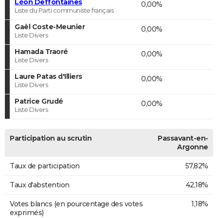
Léon Deffontaines
0,00%
Liste du Parti communiste français
Gaël Coste-Meunier
0,00%
Liste Divers
Hamada Traoré
0,00%
Liste Divers
Laure Patas d'Illiers
0,00%
Liste Divers
Patrice Grudé
0,00%
Liste Divers
Participation au scrutin
Passavant-en-
Argonne
Taux de participation
57,82%
Taux d'abstention
42,18%
Votes blancs (en pourcentage des votes
1,18%
exprimés)