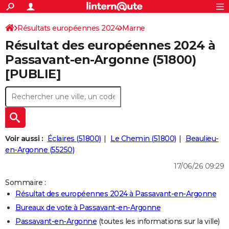
ACTUALITÉS
Connexion
S'inscrire
Résultats européennes 2024
Marne
Rechercher
Société
Education
Villes
Politique
Faits Divers
Monde
+
SPORT
Résultat des européennes 2024 à
Football
Cyclisme
Forum
Coupe du monde 2026
Tennis
Rugby
CULTURE
Passavant-en-Argonne (51800)
[PUBLIE]
TNT
Cinéma
Musique
Programme TV
Streaming
Sorties cinéma
+
FINANCE
Impôts
Immobilier
Banque
Crédit
Retraite
Epargne
Risques naturels par ville
Assurance
AUTO
Réserver un essai
Berlines
Forum auto
Essais
Citadines
SUV
+
HIGH-TECH
Meilleur smartphone
Ordinateurs
Guide high-tech
Mobiles
Internet
Jeux vidéo
+
BRICOLAGE
Voir aussi :
Éclaires (51800)
Le Chemin (51800)
Beaulieu-
en-Argonne (55250)
Aménagement intérieur
Cuisine
Jardinage
+
Forum
Extérieur
Salle de bains
Rangement
WEEK-END
17/06/26 09:29
Escapades
Expositions
Week-end nature
Guides de France
Patrimoine
Musées
+
LIFESTYLE
Sommaire :
Résultat des européennes 2024 à Passavant-en-Argonne
Bien-être
Mode
+
Art de vivre
Loisirs
Modes de vie
SANTE
Bureaux de vote à Passavant-en-Argonne
Guide de la santé
Médicaments
+
Alimentation
Maladies
Sommeil
VOYAGE
Passavant-en-Argonne
(toutes les informations sur la ville)