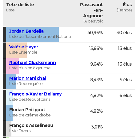
Tête de liste
Passavant
Élus
Liste
-en-
(France)
Argonne
% des voix
Jordan Bardella
40,96%
30 élus
Liste du Rassemblement National
Valérie Hayer
15,66%
13 élus
Liste Ensemble
Raphaël Glucksmann
9,64%
13 élus
Liste d'union à gauche
Marion Maréchal
8,43%
5 élus
Liste Reconquête !
François-Xavier Bellamy
4,82%
6 élus
Liste des Républicains
Florian Philippot
4,82%
Liste d'extrême droite
François Asselineau
3,61%
Liste Divers