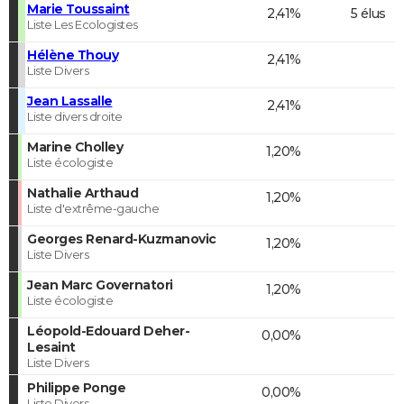
Marie Toussaint
2,41%
5 élus
Liste Les Ecologistes
Hélène Thouy
2,41%
Liste Divers
Jean Lassalle
2,41%
Liste divers droite
Marine Cholley
1,20%
Liste écologiste
Nathalie Arthaud
1,20%
Liste d'extrême-gauche
Georges Renard-Kuzmanovic
1,20%
Liste Divers
Jean Marc Governatori
1,20%
Liste écologiste
Léopold-Edouard Deher-
0,00%
Lesaint
Liste Divers
Philippe Ponge
0,00%
Liste Divers