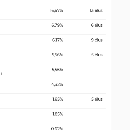
16,67%
13 élus
6,79%
6 élus
6,17%
9 élus
5,56%
5 élus
5,56%
is
4,32%
1,85%
5 élus
1,85%
0,62%