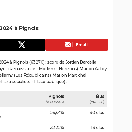
2024 à Pignols
Email
024 à Pignols (63270) : score de Jordan Bardella
ayer (Renaissance - Modem - Horizons), Manon Aubry
Bellamy (Les Républicains), Marion Maréchal
rti socialiste - Place publique)...
Pignols
Élus
% des voix
(France)
26,54%
30 élus
l
22,22%
13 élus