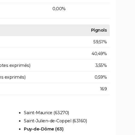
0,00%
Pignols
59,51%
40,49%
otes exprimés)
3,55%
es exprimés)
0,59%
169
Saint-Maurice (63270)
Saint-Julien-de-Coppel (63160)
Puy-de-Dôme (63)