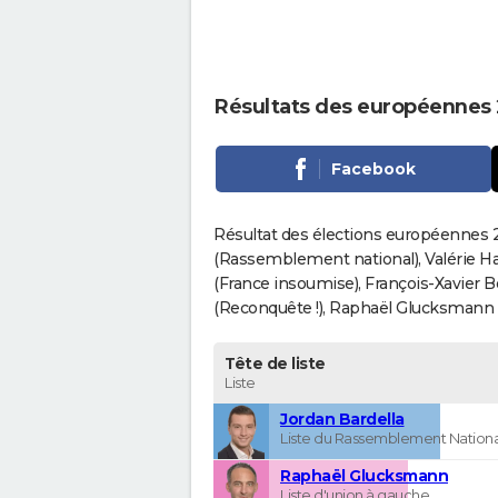
Résultats des européennes 
Facebook
Résultat des élections européennes 2
(Rassemblement national), Valérie H
(France insoumise), François-Xavier 
(Reconquête !), Raphaël Glucksmann (Pa
Tête de liste
Liste
Jordan Bardella
Liste du Rassemblement Nationa
Raphaël Glucksmann
Liste d'union à gauche