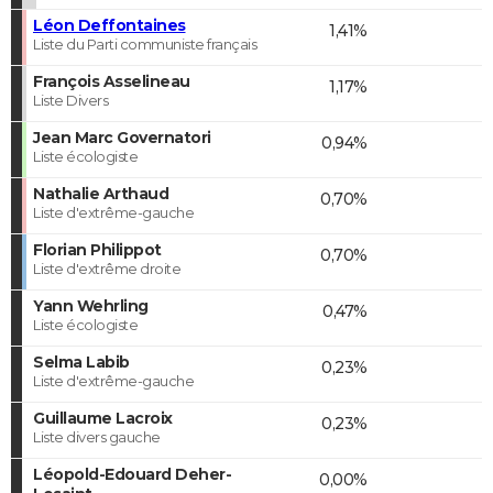
Léon Deffontaines
1,41%
Liste du Parti communiste français
François Asselineau
1,17%
Liste Divers
Jean Marc Governatori
0,94%
Liste écologiste
Nathalie Arthaud
0,70%
Liste d'extrême-gauche
Florian Philippot
0,70%
Liste d'extrême droite
Yann Wehrling
0,47%
Liste écologiste
Selma Labib
0,23%
Liste d'extrême-gauche
Guillaume Lacroix
0,23%
Liste divers gauche
Léopold-Edouard Deher-
0,00%