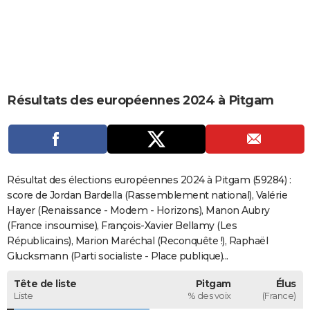
City break
Voyage de noces
Climat
Destinations
Voyage nature
Forum
+
PHOTO
GUIDES D'ACHAT
BONS PLANS
Résultats des européennes 2024 à Pitgam
CARTE DE VOEUX
Carte Bonne année
Carte Pâques
Carte de Noël
Carte Saint-Valentin
Carte d'anniversaire
DICTIONNAIRE
Biographies
Expressions
Dictionnaire
Citations
Proverbes
PROGRAMME TV
Résultat des élections européennes 2024 à Pitgam (59284) :
COPAINS D'AVANT
score de Jordan Bardella (Rassemblement national), Valérie
Hayer (Renaissance - Modem - Horizons), Manon Aubry
Se connecter
Collèges
Universités
Service militaire
S'inscrire
Lycées
Primaires
Entreprises
Avis de recherche
AVIS DE DÉCÈS
(France insoumise), François-Xavier Bellamy (Les
Républicains), Marion Maréchal (Reconquête !), Raphaël
FORUM
Glucksmann (Parti socialiste - Place publique)...
Lifestyle
Sport
Television
Cinema
Bricolage
Culture
Auto
Voyage
Tête de liste
Pitgam
Élus
Liste
% des voix
(France)