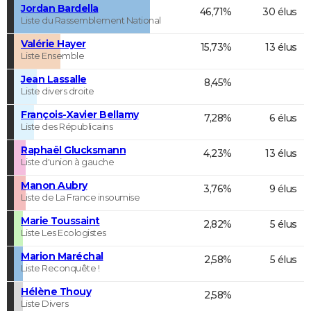
Jordan Bardella
46,71%
30 élus
Liste du Rassemblement National
Valérie Hayer
15,73%
13 élus
Liste Ensemble
Jean Lassalle
8,45%
Liste divers droite
François-Xavier Bellamy
7,28%
6 élus
Liste des Républicains
Raphaël Glucksmann
4,23%
13 élus
Liste d'union à gauche
Manon Aubry
3,76%
9 élus
Liste de La France insoumise
Marie Toussaint
2,82%
5 élus
Liste Les Ecologistes
Marion Maréchal
2,58%
5 élus
Liste Reconquête !
Hélène Thouy
2,58%
Liste Divers