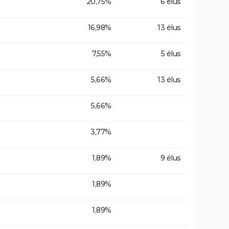
20,75%
6 élus
16,98%
13 élus
7,55%
5 élus
5,66%
13 élus
5,66%
3,77%
1,89%
9 élus
1,89%
1,89%