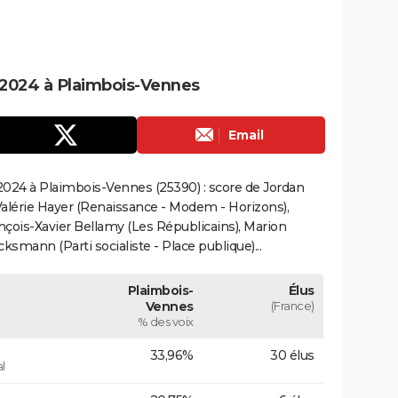
2024 à Plaimbois-Vennes
Email
2024 à Plaimbois-Vennes (25390) : score de Jordan
alérie Hayer (Renaissance - Modem - Horizons),
çois-Xavier Bellamy (Les Républicains), Marion
smann (Parti socialiste - Place publique)...
Plaimbois-
Élus
Vennes
(France)
% des voix
33,96%
30 élus
l