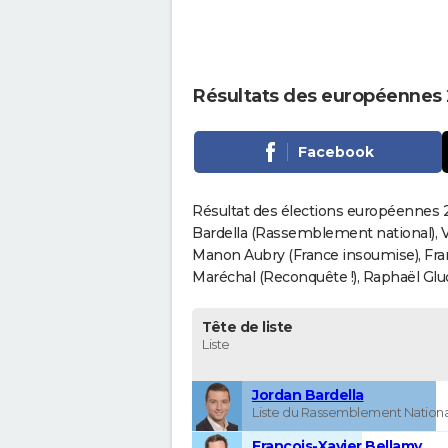
Résultats des européennes 
Facebook
Résultat des élections européennes 
Bardella (Rassemblement national), V
Manon Aubry (France insoumise), Fran
Maréchal (Reconquête !), Raphaël Gluck
Tête de liste
Liste
Jordan Bardella
Liste du Rassemblement Nationa
François-Xavier Bellamy