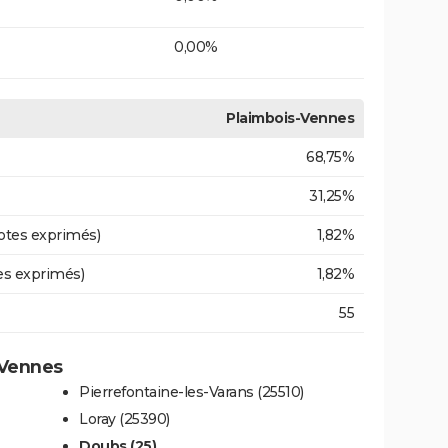
0,00%
Plaimbois-Vennes
68,75%
31,25%
otes exprimés)
1,82%
es exprimés)
1,82%
55
-Vennes
Pierrefontaine-les-Varans (25510)
Loray (25390)
Doubs (25)