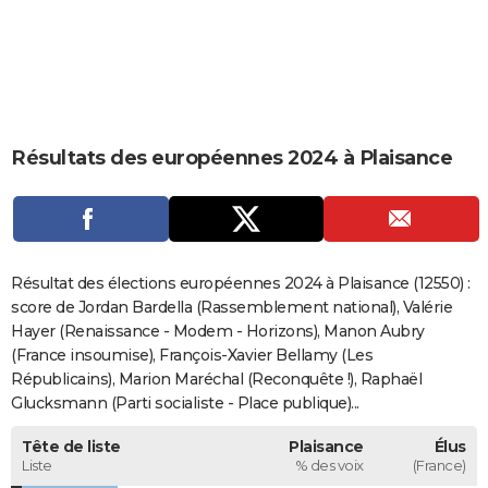
City break
Voyage de noces
Climat
Destinations
Voyage nature
Forum
+
PHOTO
GUIDES D'ACHAT
BONS PLANS
Résultats des européennes 2024 à Plaisance
CARTE DE VOEUX
Carte Bonne année
Carte Pâques
Carte de Noël
Carte Saint-Valentin
Carte d'anniversaire
DICTIONNAIRE
Biographies
Expressions
Dictionnaire
Citations
Proverbes
PROGRAMME TV
Résultat des élections européennes 2024 à Plaisance (12550) :
COPAINS D'AVANT
score de Jordan Bardella (Rassemblement national), Valérie
Hayer (Renaissance - Modem - Horizons), Manon Aubry
Se connecter
Collèges
Universités
Service militaire
S'inscrire
Lycées
Primaires
Entreprises
Avis de recherche
AVIS DE DÉCÈS
(France insoumise), François-Xavier Bellamy (Les
Républicains), Marion Maréchal (Reconquête !), Raphaël
FORUM
Glucksmann (Parti socialiste - Place publique)...
Lifestyle
Sport
Television
Cinema
Bricolage
Culture
Auto
Voyage
Tête de liste
Plaisance
Élus
Liste
% des voix
(France)