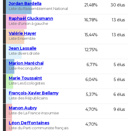
Jordan Bardella
21,48%
30 élus
Liste du Rassemblement National
Raphaël Glucksmann
16,78%
13 élus
Liste d'union à gauche
Valérie Hayer
15,44%
13 élus
Liste Ensemble
Jean Lassalle
12,75%
Liste divers droite
Marion Maréchal
6,71%
5 élus
Liste Reconquête !
Marie Toussaint
6,04%
5 élus
Liste Les Ecologistes
François-Xavier Bellamy
5,37%
6 élus
Liste des Républicains
Manon Aubry
4,70%
9 élus
Liste de La France insoumise
Léon Deffontaines
4,70%
Liste du Parti communiste français