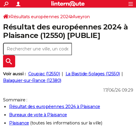
ACTUALITÉS
Connexion
S'inscrire
Résultats européennes 2024
Aveyron
Rechercher
Société
Education
Villes
Politique
Faits Divers
Monde
+
SPORT
Résultat des européennes 2024 à
Football
Cyclisme
Forum
Coupe du monde 2026
Tennis
Rugby
CULTURE
Plaisance (12550) [PUBLIE]
TNT
Cinéma
Musique
Programme TV
Streaming
Sorties cinéma
+
FINANCE
Impôts
Immobilier
Banque
Crédit
Retraite
Epargne
Risques naturels par ville
Assurance
AUTO
Réserver un essai
Berlines
Forum auto
Essais
Citadines
SUV
+
HIGH-TECH
Voir aussi :
Coupiac (12550)
La Bastide-Solages (12550)
Meilleur smartphone
Ordinateurs
Guide high-tech
Mobiles
Internet
Jeux vidéo
+
Balaguier-sur-Rance (12380)
BRICOLAGE
17/06/26 09:29
Aménagement intérieur
Cuisine
Jardinage
+
Forum
Extérieur
Salle de bains
Rangement
WEEK-END
Sommaire :
Escapades
Expositions
Week-end nature
Guides de France
Patrimoine
Musées
+
LIFESTYLE
Résultat des européennes 2024 à Plaisance
Bureaux de vote à Plaisance
Bien-être
Mode
+
Art de vivre
Loisirs
Modes de vie
SANTE
Plaisance
(toutes les informations sur la ville)
Guide de la santé
Médicaments
+
Alimentation
Maladies
Sommeil
VOYAGE