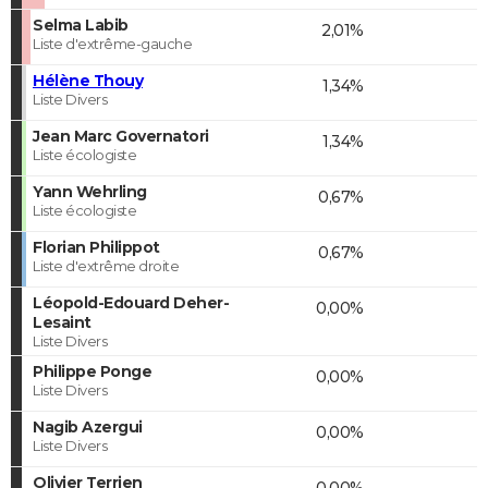
Selma Labib
2,01%
Liste d'extrême-gauche
Hélène Thouy
1,34%
Liste Divers
Jean Marc Governatori
1,34%
Liste écologiste
Yann Wehrling
0,67%
Liste écologiste
Florian Philippot
0,67%
Liste d'extrême droite
Léopold-Edouard Deher-
0,00%
Lesaint
Liste Divers
Philippe Ponge
0,00%
Liste Divers
Nagib Azergui
0,00%
Liste Divers
Olivier Terrien
0,00%