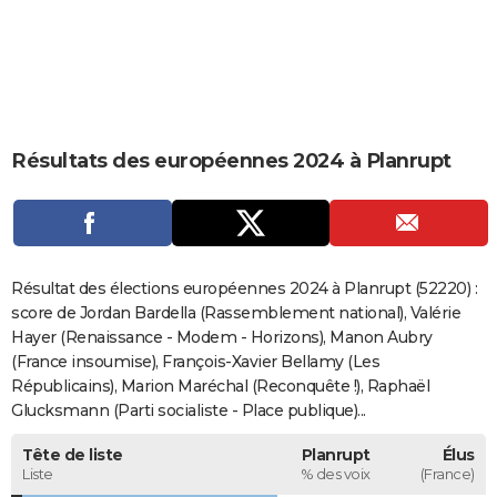
City break
Voyage de noces
Climat
Destinations
Voyage nature
Forum
+
PHOTO
GUIDES D'ACHAT
BONS PLANS
Résultats des européennes 2024 à Planrupt
CARTE DE VOEUX
Carte Bonne année
Carte Pâques
Carte de Noël
Carte Saint-Valentin
Carte d'anniversaire
DICTIONNAIRE
Biographies
Expressions
Dictionnaire
Citations
Proverbes
PROGRAMME TV
Résultat des élections européennes 2024 à Planrupt (52220) :
COPAINS D'AVANT
score de Jordan Bardella (Rassemblement national), Valérie
Hayer (Renaissance - Modem - Horizons), Manon Aubry
Se connecter
Collèges
Universités
Service militaire
S'inscrire
Lycées
Primaires
Entreprises
Avis de recherche
AVIS DE DÉCÈS
(France insoumise), François-Xavier Bellamy (Les
Républicains), Marion Maréchal (Reconquête !), Raphaël
FORUM
Glucksmann (Parti socialiste - Place publique)...
Lifestyle
Sport
Television
Cinema
Bricolage
Culture
Auto
Voyage
Tête de liste
Planrupt
Élus
Liste
% des voix
(France)