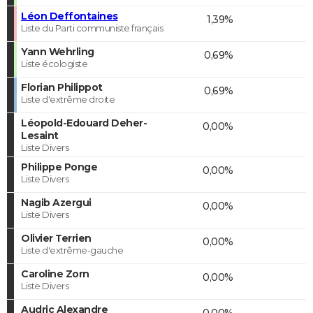
Léon Deffontaines
1,39%
Liste du Parti communiste français
Yann Wehrling
0,69%
Liste écologiste
Florian Philippot
0,69%
Liste d'extrême droite
Léopold-Edouard Deher-
0,00%
Lesaint
Liste Divers
Philippe Ponge
0,00%
Liste Divers
Nagib Azergui
0,00%
Liste Divers
Olivier Terrien
0,00%
Liste d'extrême-gauche
Caroline Zorn
0,00%
Liste Divers
Audric Alexandre
0,00%