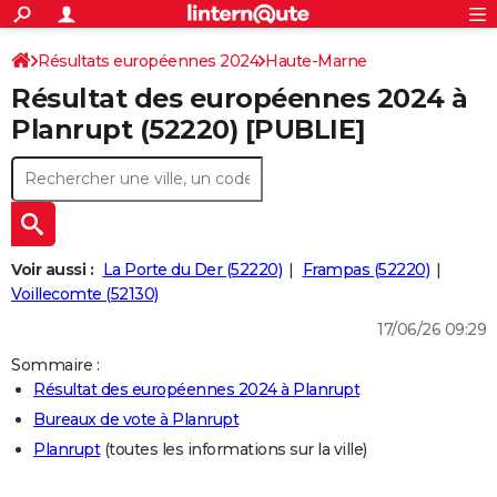
ACTUALITÉS
Connexion
S'inscrire
Résultats européennes 2024
Haute-Marne
Rechercher
Société
Education
Villes
Politique
Faits Divers
Monde
+
SPORT
Résultat des européennes 2024 à
Football
Cyclisme
Forum
Coupe du monde 2026
Tennis
Rugby
CULTURE
Planrupt (52220) [PUBLIE]
TNT
Cinéma
Musique
Programme TV
Streaming
Sorties cinéma
+
FINANCE
Impôts
Immobilier
Banque
Crédit
Retraite
Epargne
Risques naturels par ville
Assurance
AUTO
Réserver un essai
Berlines
Forum auto
Essais
Citadines
SUV
+
HIGH-TECH
Voir aussi :
La Porte du Der (52220)
Frampas (52220)
Meilleur smartphone
Ordinateurs
Guide high-tech
Mobiles
Internet
Jeux vidéo
+
Voillecomte (52130)
BRICOLAGE
17/06/26 09:29
Aménagement intérieur
Cuisine
Jardinage
+
Forum
Extérieur
Salle de bains
Rangement
WEEK-END
Sommaire :
Escapades
Expositions
Week-end nature
Guides de France
Patrimoine
Musées
+
LIFESTYLE
Résultat des européennes 2024 à Planrupt
Bureaux de vote à Planrupt
Bien-être
Mode
+
Art de vivre
Loisirs
Modes de vie
SANTE
Planrupt
(toutes les informations sur la ville)
Guide de la santé
Médicaments
+
Alimentation
Maladies
Sommeil
VOYAGE