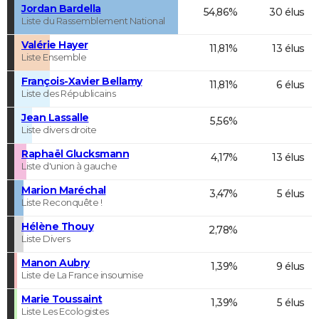
Jordan Bardella
54,86%
30 élus
Liste du Rassemblement National
Valérie Hayer
11,81%
13 élus
Liste Ensemble
François-Xavier Bellamy
11,81%
6 élus
Liste des Républicains
Jean Lassalle
5,56%
Liste divers droite
Raphaël Glucksmann
4,17%
13 élus
Liste d'union à gauche
Marion Maréchal
3,47%
5 élus
Liste Reconquête !
Hélène Thouy
2,78%
Liste Divers
Manon Aubry
1,39%
9 élus
Liste de La France insoumise
Marie Toussaint
1,39%
5 élus
Liste Les Ecologistes