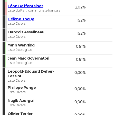
Léon Deffontaines
2,02%
Liste du Parti communiste français
Hélène Thouy
1,52%
Liste Divers
François Asselineau
1,52%
Liste Divers
Yann Wehrling
0,51%
Liste écologiste
Jean Marc Governatori
0,51%
Liste écologiste
Léopold-Edouard Deher-
0,00%
Lesaint
Liste Divers
Philippe Ponge
0,00%
Liste Divers
Nagib Azergui
0,00%
Liste Divers
Olivier Terrien
0,00%