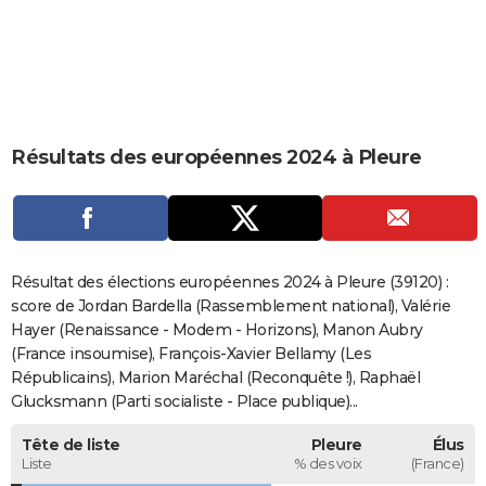
City break
Voyage de noces
Climat
Destinations
Voyage nature
Forum
+
PHOTO
GUIDES D'ACHAT
BONS PLANS
Résultats des européennes 2024 à Pleure
CARTE DE VOEUX
Carte Bonne année
Carte Pâques
Carte de Noël
Carte Saint-Valentin
Carte d'anniversaire
DICTIONNAIRE
Biographies
Expressions
Dictionnaire
Citations
Proverbes
PROGRAMME TV
Résultat des élections européennes 2024 à Pleure (39120) :
COPAINS D'AVANT
score de Jordan Bardella (Rassemblement national), Valérie
Hayer (Renaissance - Modem - Horizons), Manon Aubry
Se connecter
Collèges
Universités
Service militaire
S'inscrire
Lycées
Primaires
Entreprises
Avis de recherche
AVIS DE DÉCÈS
(France insoumise), François-Xavier Bellamy (Les
Républicains), Marion Maréchal (Reconquête !), Raphaël
FORUM
Glucksmann (Parti socialiste - Place publique)...
Lifestyle
Sport
Television
Cinema
Bricolage
Culture
Auto
Voyage
Tête de liste
Pleure
Élus
Liste
% des voix
(France)