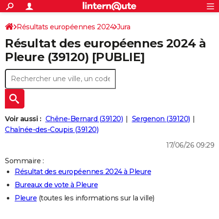
ACTUALITÉS
Connexion
S'inscrire
Résultats européennes 2024
Jura
Rechercher
Société
Education
Villes
Politique
Faits Divers
Monde
+
SPORT
Résultat des européennes 2024 à
Football
Cyclisme
Forum
Coupe du monde 2026
Tennis
Rugby
CULTURE
Pleure (39120) [PUBLIE]
TNT
Cinéma
Musique
Programme TV
Streaming
Sorties cinéma
+
FINANCE
Impôts
Immobilier
Banque
Crédit
Retraite
Epargne
Risques naturels par ville
Assurance
AUTO
Réserver un essai
Berlines
Forum auto
Essais
Citadines
SUV
+
HIGH-TECH
Voir aussi :
Chêne-Bernard (39120)
Sergenon (39120)
Meilleur smartphone
Ordinateurs
Guide high-tech
Mobiles
Internet
Jeux vidéo
+
Chaînée-des-Coupis (39120)
BRICOLAGE
17/06/26 09:29
Aménagement intérieur
Cuisine
Jardinage
+
Forum
Extérieur
Salle de bains
Rangement
WEEK-END
Sommaire :
Escapades
Expositions
Week-end nature
Guides de France
Patrimoine
Musées
+
LIFESTYLE
Résultat des européennes 2024 à Pleure
Bureaux de vote à Pleure
Bien-être
Mode
+
Art de vivre
Loisirs
Modes de vie
SANTE
Pleure
(toutes les informations sur la ville)
Guide de la santé
Médicaments
+
Alimentation
Maladies
Sommeil
VOYAGE