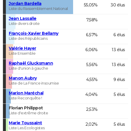
Jordan Bardella
55,05%
30 élus
Liste du Rassemblement National
Jean Lassalle
7,58%
Liste divers droite
François-Xavier Bellamy
6,57%
6 élus
Liste des Républicains
Valérie Hayer
6,06%
13 élus
Liste Ensemble
Raphaël Glucksmann
5,56%
13 élus
Liste d'union à gauche
Manon Aubry
4,55%
9 élus
Liste de La France insoumise
Marion Maréchal
4,04%
5 élus
Liste Reconquête !
Florian Philippot
2,53%
Liste d'extrême droite
Marie Toussaint
2,02%
5 élus
Liste Les Ecologistes