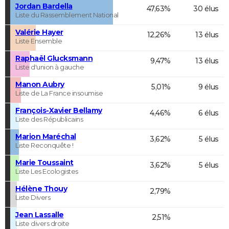
Jordan Bardella
47,63%
30 élus
Liste du Rassemblement National
Valérie Hayer
12,26%
13 élus
Liste Ensemble
Raphaël Glucksmann
9,47%
13 élus
Liste d'union à gauche
Manon Aubry
5,01%
9 élus
Liste de La France insoumise
François-Xavier Bellamy
4,46%
6 élus
Liste des Républicains
Marion Maréchal
3,62%
5 élus
Liste Reconquête !
Marie Toussaint
3,62%
5 élus
Liste Les Ecologistes
Hélène Thouy
2,79%
Liste Divers
Jean Lassalle
2,51%
Liste divers droite