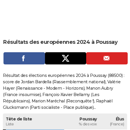
City break
Voyage de noces
Climat
Destinations
Voyage nature
Forum
+
PHOTO
GUIDES D'ACHAT
BONS PLANS
Résultats des européennes 2024 à Poussay
CARTE DE VOEUX
Carte Bonne année
Carte Pâques
Carte de Noël
Carte Saint-Valentin
Carte d'anniversaire
DICTIONNAIRE
Biographies
Expressions
Dictionnaire
Citations
Proverbes
PROGRAMME TV
Résultat des élections européennes 2024 à Poussay (88500) :
COPAINS D'AVANT
score de Jordan Bardella (Rassemblement national), Valérie
Hayer (Renaissance - Modem - Horizons), Manon Aubry
Se connecter
Collèges
Universités
Service militaire
S'inscrire
Lycées
Primaires
Entreprises
Avis de recherche
AVIS DE DÉCÈS
(France insoumise), François-Xavier Bellamy (Les
Républicains), Marion Maréchal (Reconquête !), Raphaël
FORUM
Glucksmann (Parti socialiste - Place publique)...
Lifestyle
Sport
Television
Cinema
Bricolage
Culture
Auto
Voyage
Tête de liste
Poussay
Élus
Liste
% des voix
(France)