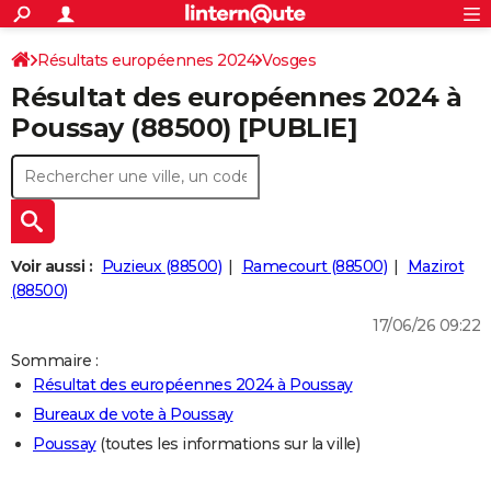
ACTUALITÉS
Connexion
S'inscrire
Résultats européennes 2024
Vosges
Rechercher
Société
Education
Villes
Politique
Faits Divers
Monde
+
SPORT
Résultat des européennes 2024 à
Football
Cyclisme
Forum
Coupe du monde 2026
Tennis
Rugby
CULTURE
Poussay (88500) [PUBLIE]
TNT
Cinéma
Musique
Programme TV
Streaming
Sorties cinéma
+
FINANCE
Impôts
Immobilier
Banque
Crédit
Retraite
Epargne
Risques naturels par ville
Assurance
AUTO
Réserver un essai
Berlines
Forum auto
Essais
Citadines
SUV
+
HIGH-TECH
Voir aussi :
Puzieux (88500)
Ramecourt (88500)
Mazirot
Meilleur smartphone
Ordinateurs
Guide high-tech
Mobiles
Internet
Jeux vidéo
+
(88500)
BRICOLAGE
17/06/26 09:22
Aménagement intérieur
Cuisine
Jardinage
+
Forum
Extérieur
Salle de bains
Rangement
WEEK-END
Sommaire :
Escapades
Expositions
Week-end nature
Guides de France
Patrimoine
Musées
+
LIFESTYLE
Résultat des européennes 2024 à Poussay
Bureaux de vote à Poussay
Bien-être
Mode
+
Art de vivre
Loisirs
Modes de vie
SANTE
Poussay
(toutes les informations sur la ville)
Guide de la santé
Médicaments
+
Alimentation
Maladies
Sommeil
VOYAGE