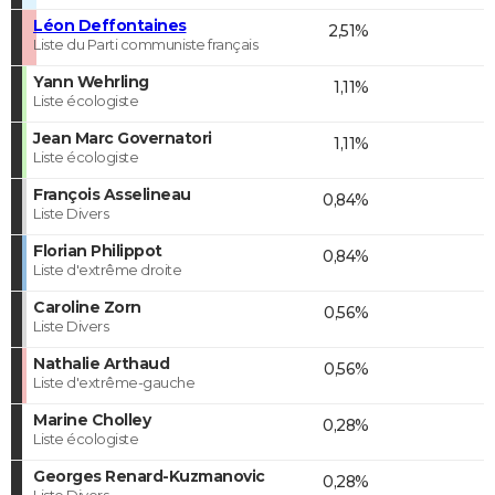
Léon Deffontaines
2,51%
Liste du Parti communiste français
Yann Wehrling
1,11%
Liste écologiste
Jean Marc Governatori
1,11%
Liste écologiste
François Asselineau
0,84%
Liste Divers
Florian Philippot
0,84%
Liste d'extrême droite
Caroline Zorn
0,56%
Liste Divers
Nathalie Arthaud
0,56%
Liste d'extrême-gauche
Marine Cholley
0,28%
Liste écologiste
Georges Renard-Kuzmanovic
0,28%
Liste Divers