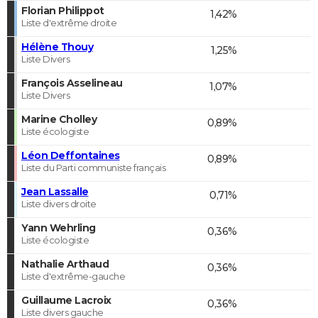
Florian Philippot
1,42%
Liste d'extrême droite
Hélène Thouy
1,25%
Liste Divers
François Asselineau
1,07%
Liste Divers
Marine Cholley
0,89%
Liste écologiste
Léon Deffontaines
0,89%
Liste du Parti communiste français
Jean Lassalle
0,71%
Liste divers droite
Yann Wehrling
0,36%
Liste écologiste
Nathalie Arthaud
0,36%
Liste d'extrême-gauche
Guillaume Lacroix
0,36%
Liste divers gauche