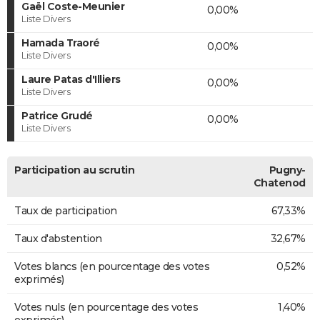
Gaël Coste-Meunier
0,00%
Liste Divers
Hamada Traoré
0,00%
Liste Divers
Laure Patas d'Illiers
0,00%
Liste Divers
Patrice Grudé
0,00%
Liste Divers
Participation au scrutin
Pugny-
Chatenod
Taux de participation
67,33%
Taux d'abstention
32,67%
Votes blancs (en pourcentage des votes
0,52%
exprimés)
Votes nuls (en pourcentage des votes
1,40%
exprimés)