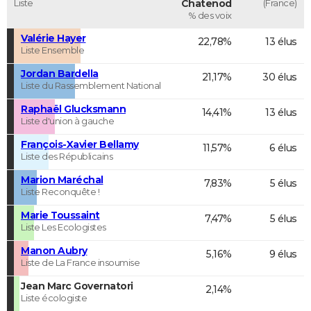
Liste
Chatenod
(France)
% des voix
Valérie Hayer
22,78%
13 élus
Liste Ensemble
Jordan Bardella
21,17%
30 élus
Liste du Rassemblement National
Raphaël Glucksmann
14,41%
13 élus
Liste d'union à gauche
François-Xavier Bellamy
11,57%
6 élus
Liste des Républicains
Marion Maréchal
7,83%
5 élus
Liste Reconquête !
Marie Toussaint
7,47%
5 élus
Liste Les Ecologistes
Manon Aubry
5,16%
9 élus
Liste de La France insoumise
Jean Marc Governatori
2,14%
Liste écologiste