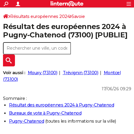
ACTUALITÉS
Connexion
S'inscrire
Résultats européennes 2024
Savoie
Rechercher
Société
Education
Villes
Politique
Faits Divers
Monde
+
SPORT
Résultat des européennes 2024 à
Football
Cyclisme
Forum
Coupe du monde 2026
Tennis
Rugby
CULTURE
Pugny-Chatenod (73100) [PUBLIE]
TNT
Cinéma
Musique
Programme TV
Streaming
Sorties cinéma
+
FINANCE
Impôts
Immobilier
Banque
Crédit
Retraite
Epargne
Risques naturels par ville
Assurance
AUTO
Réserver un essai
Berlines
Forum auto
Essais
Citadines
SUV
+
HIGH-TECH
Voir aussi :
Mouxy (73100)
Trévignin (73100)
Montcel
Meilleur smartphone
Ordinateurs
Guide high-tech
Mobiles
Internet
Jeux vidéo
+
(73100)
BRICOLAGE
17/06/26 09:29
Aménagement intérieur
Cuisine
Jardinage
+
Forum
Extérieur
Salle de bains
Rangement
WEEK-END
Sommaire :
Escapades
Expositions
Week-end nature
Guides de France
Patrimoine
Musées
+
LIFESTYLE
Résultat des européennes 2024 à Pugny-Chatenod
Bureaux de vote à Pugny-Chatenod
Bien-être
Mode
+
Art de vivre
Loisirs
Modes de vie
SANTE
Pugny-Chatenod
(toutes les informations sur la ville)
Guide de la santé
Médicaments
+
Alimentation
Maladies
Sommeil
VOYAGE