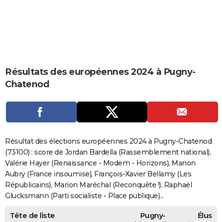
City break
Voyage de noces
Climat
Destinations
Voyage nature
Forum
+
PHOTO
GUIDES D'ACHAT
BONS PLANS
Résultats des européennes 2024 à Pugny-
CARTE DE VOEUX
Chatenod
Carte Bonne année
Carte Pâques
Carte de Noël
Carte Saint-Valentin
Carte d'anniversaire
DICTIONNAIRE
Biographies
Expressions
Dictionnaire
Citations
Proverbes
PROGRAMME TV
COPAINS D'AVANT
Résultat des élections européennes 2024 à Pugny-Chatenod
Se connecter
Collèges
Universités
Service militaire
S'inscrire
Lycées
Primaires
Entreprises
Avis de recherche
(73100) : score de Jordan Bardella (Rassemblement national),
AVIS DE DÉCÈS
Valérie Hayer (Renaissance - Modem - Horizons), Manon
FORUM
Aubry (France insoumise), François-Xavier Bellamy (Les
Républicains), Marion Maréchal (Reconquête !), Raphaël
Lifestyle
Sport
Television
Cinema
Bricolage
Culture
Auto
Voyage
Glucksmann (Parti socialiste - Place publique)...
Tête de liste
Pugny-
Élus