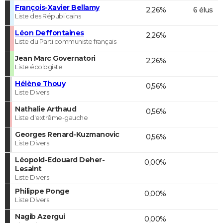
François-Xavier Bellamy
2,26%
6 élus
Liste des Républicains
Léon Deffontaines
2,26%
Liste du Parti communiste français
Jean Marc Governatori
2,26%
Liste écologiste
Hélène Thouy
0,56%
Liste Divers
Nathalie Arthaud
0,56%
Liste d'extrême-gauche
Georges Renard-Kuzmanovic
0,56%
Liste Divers
Léopold-Edouard Deher-
0,00%
Lesaint
Liste Divers
Philippe Ponge
0,00%
Liste Divers
Nagib Azergui
0,00%