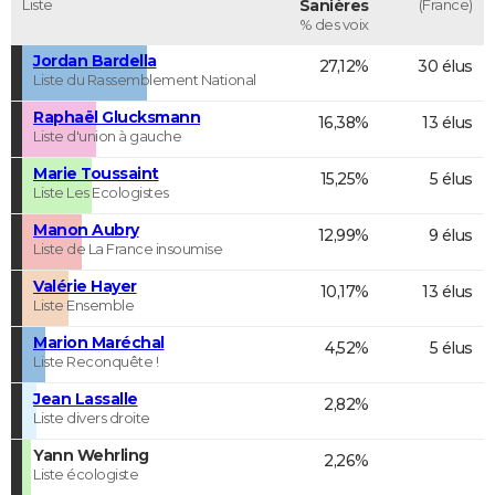
Liste
Sanières
(France)
% des voix
Jordan Bardella
27,12%
30 élus
Liste du Rassemblement National
Raphaël Glucksmann
16,38%
13 élus
Liste d'union à gauche
Marie Toussaint
15,25%
5 élus
Liste Les Ecologistes
Manon Aubry
12,99%
9 élus
Liste de La France insoumise
Valérie Hayer
10,17%
13 élus
Liste Ensemble
Marion Maréchal
4,52%
5 élus
Liste Reconquête !
Jean Lassalle
2,82%
Liste divers droite
Yann Wehrling
2,26%
Liste écologiste