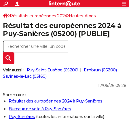
ACTUALITÉS
Connexion
S'inscrire
Résultats européennes 2024
Hautes-Alpes
Rechercher
Société
Education
Villes
Politique
Faits Divers
Monde
+
SPORT
Résultat des européennes 2024 à
Football
Cyclisme
Forum
Coupe du monde 2026
Tennis
Rugby
CULTURE
Puy-Sanières (05200) [PUBLIE]
TNT
Cinéma
Musique
Programme TV
Streaming
Sorties cinéma
+
FINANCE
Impôts
Immobilier
Banque
Crédit
Retraite
Epargne
Risques naturels par ville
Assurance
AUTO
Réserver un essai
Berlines
Forum auto
Essais
Citadines
SUV
+
HIGH-TECH
Voir aussi :
Puy-Saint-Eusèbe (05200)
Embrun (05200)
Meilleur smartphone
Ordinateurs
Guide high-tech
Mobiles
Internet
Jeux vidéo
+
Savines-le-Lac (05160)
BRICOLAGE
17/06/26 09:28
Aménagement intérieur
Cuisine
Jardinage
+
Forum
Extérieur
Salle de bains
Rangement
WEEK-END
Sommaire :
Escapades
Expositions
Week-end nature
Guides de France
Patrimoine
Musées
+
LIFESTYLE
Résultat des européennes 2024 à Puy-Sanières
Bureaux de vote à Puy-Sanières
Bien-être
Mode
+
Art de vivre
Loisirs
Modes de vie
SANTE
Puy-Sanières
(toutes les informations sur la ville)
Guide de la santé
Médicaments
+
Alimentation
Maladies
Sommeil
VOYAGE