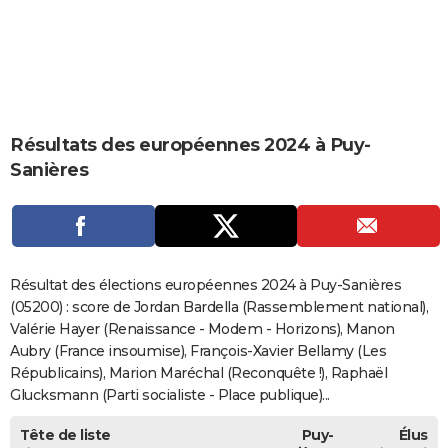
City break
Voyage de noces
Climat
Destinations
Voyage nature
Forum
+
PHOTO
GUIDES D'ACHAT
BONS PLANS
Résultats des européennes 2024 à Puy-
CARTE DE VOEUX
Sanières
Carte Bonne année
Carte Pâques
Carte de Noël
Carte Saint-Valentin
Carte d'anniversaire
DICTIONNAIRE
Biographies
Expressions
Dictionnaire
Citations
Proverbes
PROGRAMME TV
COPAINS D'AVANT
Résultat des élections européennes 2024 à Puy-Sanières
Se connecter
Collèges
Universités
Service militaire
S'inscrire
Lycées
Primaires
Entreprises
Avis de recherche
(05200) : score de Jordan Bardella (Rassemblement national),
AVIS DE DÉCÈS
Valérie Hayer (Renaissance - Modem - Horizons), Manon
FORUM
Aubry (France insoumise), François-Xavier Bellamy (Les
Républicains), Marion Maréchal (Reconquête !), Raphaël
Lifestyle
Sport
Television
Cinema
Bricolage
Culture
Auto
Voyage
Glucksmann (Parti socialiste - Place publique)...
Tête de liste
Puy-
Élus