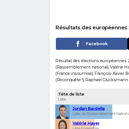
Résultats des européennes
Facebook
Résultat des élections européennes 2
(Rassemblement national), Valérie H
(France insoumise), François-Xavier 
(Reconquête !), Raphaël Glucksmann (Pa
Tête de liste
Liste
Jordan Bardella
Liste du Rassemblement Nationa
Valérie Hayer
Liste Ensemble