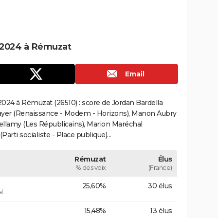
 2024 à Rémuzat
Email
024 à Rémuzat (26510) : score de Jordan Bardella
ayer (Renaissance - Modem - Horizons), Manon Aubry
Bellamy (Les Républicains), Marion Maréchal
rti socialiste - Place publique)...
Rémuzat
Élus
% des voix
(France)
25,60%
30 élus
l
15,48%
13 élus