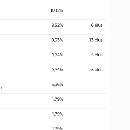
10,12%
9,52%
6 élus
8,33%
13 élus
7,74%
5 élus
7,74%
5 élus
5,36%
is
1,79%
1,79%
1,79%