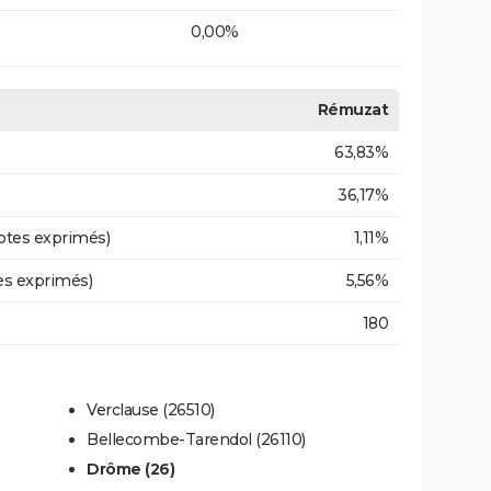
0,00%
Rémuzat
63,83%
36,17%
otes exprimés)
1,11%
es exprimés)
5,56%
180
Verclause (26510)
Bellecombe-Tarendol (26110)
Drôme (26)