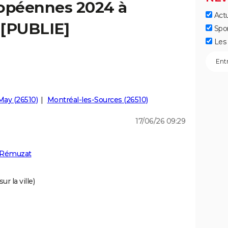
ropéennes 2024 à
Actu
 [PUBLIE]
Spo
Les 
May (26510)
Montréal-les-Sources (26510)
17/06/26 09:29
à Rémuzat
r la ville)