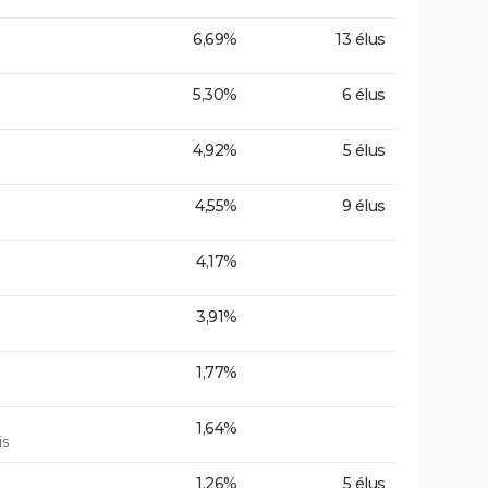
6,69%
13 élus
5,30%
6 élus
4,92%
5 élus
4,55%
9 élus
4,17%
3,91%
1,77%
1,64%
is
1,26%
5 élus