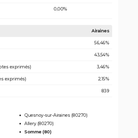
0,00%
Airaines
56,46%
43,54%
otes exprimés)
3,46%
es exprimés)
2,15%
839
Quesnoy-sur-Airaines (80270)
Allery (80270)
Somme (80)