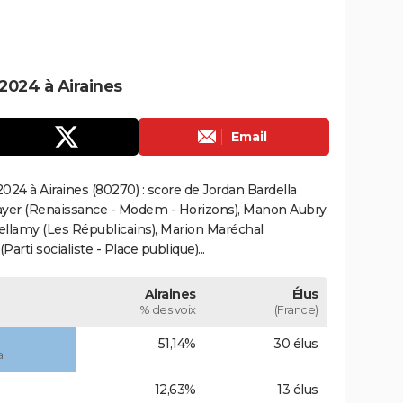
2024 à Airaines
Email
24 à Airaines (80270) : score de Jordan Bardella
ayer (Renaissance - Modem - Horizons), Manon Aubry
Bellamy (Les Républicains), Marion Maréchal
rti socialiste - Place publique)...
Airaines
Élus
% des voix
(France)
51,14%
30 élus
l
12,63%
13 élus