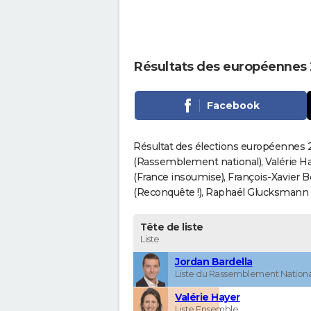
Résultats des européennes 
Facebook
Résultat des élections européennes 20
(Rassemblement national), Valérie H
(France insoumise), François-Xavier 
(Reconquête !), Raphaël Glucksmann (Pa
Tête de liste
Liste
Jordan Bardella
Liste du Rassemblement Nationa
Valérie Hayer
Liste Ensemble