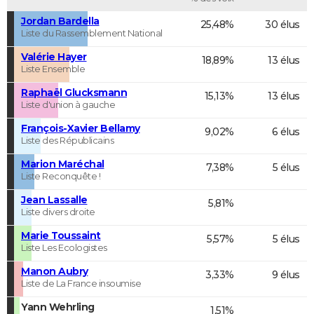
Jordan Bardella
25,48%
30 élus
Liste du Rassemblement National
Valérie Hayer
18,89%
13 élus
Liste Ensemble
Raphaël Glucksmann
15,13%
13 élus
Liste d'union à gauche
François-Xavier Bellamy
9,02%
6 élus
Liste des Républicains
Marion Maréchal
7,38%
5 élus
Liste Reconquête !
Jean Lassalle
5,81%
Liste divers droite
Marie Toussaint
5,57%
5 élus
Liste Les Ecologistes
Manon Aubry
3,33%
9 élus
Liste de La France insoumise
Yann Wehrling
1,51%