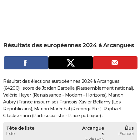
City break
Voyage de noces
Climat
Destinations
Voyage nature
Forum
+
PHOTO
GUIDES D'ACHAT
BONS PLANS
Résultats des européennes 2024 à Arcangues
CARTE DE VOEUX
Carte Bonne année
Carte Pâques
Carte de Noël
Carte Saint-Valentin
Carte d'anniversaire
DICTIONNAIRE
Biographies
Expressions
Dictionnaire
Citations
Proverbes
PROGRAMME TV
Résultat des élections européennes 2024 à Arcangues
COPAINS D'AVANT
(64200) : score de Jordan Bardella (Rassemblement national),
Valérie Hayer (Renaissance - Modem - Horizons), Manon
Se connecter
Collèges
Universités
Service militaire
S'inscrire
Lycées
Primaires
Entreprises
Avis de recherche
AVIS DE DÉCÈS
Aubry (France insoumise), François-Xavier Bellamy (Les
Républicains), Marion Maréchal (Reconquête !), Raphaël
FORUM
Glucksmann (Parti socialiste - Place publique)...
Lifestyle
Sport
Television
Cinema
Bricolage
Culture
Auto
Voyage
Tête de liste
Arcangue
Élus
Liste
s
(France)
% des voix