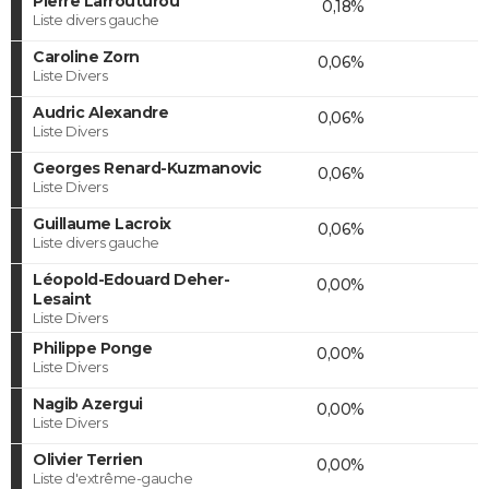
Pierre Larrouturou
0,18%
Liste divers gauche
Caroline Zorn
0,06%
Liste Divers
Audric Alexandre
0,06%
Liste Divers
Georges Renard-Kuzmanovic
0,06%
Liste Divers
Guillaume Lacroix
0,06%
Liste divers gauche
Léopold-Edouard Deher-
0,00%
Lesaint
Liste Divers
Philippe Ponge
0,00%
Liste Divers
Nagib Azergui
0,00%
Liste Divers
Olivier Terrien
0,00%
Liste d'extrême-gauche