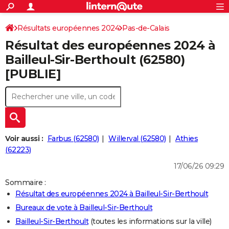
ACTUALITÉS
Connexion
S'inscrire
Résultats européennes 2024
Pas-de-Calais
Rechercher
Société
Education
Villes
Politique
Faits Divers
Monde
+
SPORT
Résultat des européennes 2024 à
Football
Cyclisme
Forum
Coupe du monde 2026
Tennis
Rugby
CULTURE
Bailleul-Sir-Berthoult (62580)
[PUBLIE]
TNT
Cinéma
Musique
Programme TV
Streaming
Sorties cinéma
+
FINANCE
Impôts
Immobilier
Banque
Crédit
Retraite
Epargne
Risques naturels par ville
Assurance
AUTO
Réserver un essai
Berlines
Forum auto
Essais
Citadines
SUV
+
HIGH-TECH
Meilleur smartphone
Ordinateurs
Guide high-tech
Mobiles
Internet
Jeux vidéo
+
BRICOLAGE
Voir aussi :
Farbus (62580)
Willerval (62580)
Athies
(62223)
Aménagement intérieur
Cuisine
Jardinage
+
Forum
Extérieur
Salle de bains
Rangement
WEEK-END
17/06/26 09:29
Escapades
Expositions
Week-end nature
Guides de France
Patrimoine
Musées
+
LIFESTYLE
Sommaire :
Résultat des européennes 2024 à Bailleul-Sir-Berthoult
Bien-être
Mode
+
Art de vivre
Loisirs
Modes de vie
SANTE
Bureaux de vote à Bailleul-Sir-Berthoult
Guide de la santé
Médicaments
+
Alimentation
Maladies
Sommeil
VOYAGE
Bailleul-Sir-Berthoult
(toutes les informations sur la ville)