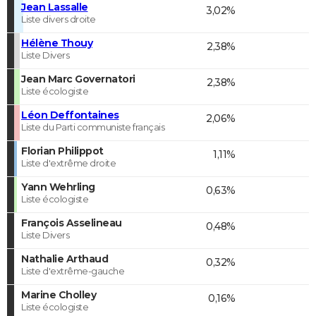
Jean Lassalle
3,02%
Liste divers droite
Hélène Thouy
2,38%
Liste Divers
Jean Marc Governatori
2,38%
Liste écologiste
Léon Deffontaines
2,06%
Liste du Parti communiste français
Florian Philippot
1,11%
Liste d'extrême droite
Yann Wehrling
0,63%
Liste écologiste
François Asselineau
0,48%
Liste Divers
Nathalie Arthaud
0,32%
Liste d'extrême-gauche
Marine Cholley
0,16%
Liste écologiste