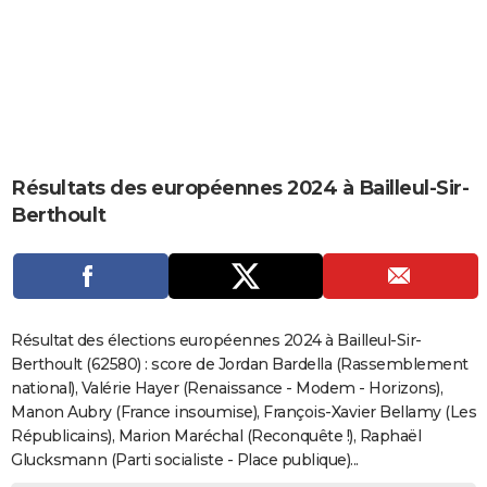
City break
Voyage de noces
Climat
Destinations
Voyage nature
Forum
+
PHOTO
GUIDES D'ACHAT
BONS PLANS
CARTE DE VOEUX
Résultats des européennes 2024 à Bailleul-Sir-
Carte Bonne année
Carte Pâques
Carte de Noël
Carte Saint-Valentin
Carte d'anniversaire
DICTIONNAIRE
Berthoult
Biographies
Expressions
Dictionnaire
Citations
Proverbes
PROGRAMME TV
COPAINS D'AVANT
Se connecter
Collèges
Universités
Service militaire
S'inscrire
Lycées
Primaires
Entreprises
Avis de recherche
AVIS DE DÉCÈS
Résultat des élections européennes 2024 à Bailleul-Sir-
Berthoult (62580) : score de Jordan Bardella (Rassemblement
FORUM
national), Valérie Hayer (Renaissance - Modem - Horizons),
Manon Aubry (France insoumise), François-Xavier Bellamy (Les
Lifestyle
Sport
Television
Cinema
Bricolage
Culture
Auto
Voyage
Républicains), Marion Maréchal (Reconquête !), Raphaël
Glucksmann (Parti socialiste - Place publique)...