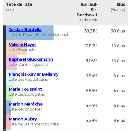
Tête de liste
Bailleul-
Élus
Liste
Sir-
(France)
Berthoult
% des voix
Jordan Bardella
39,21%
30 élus
Liste du Rassemblement National
Valérie Hayer
16,83%
13 élus
Liste Ensemble
Raphaël Glucksmann
9,05%
13 élus
Liste d'union à gauche
François-Xavier Bellamy
7,94%
6 élus
Liste des Républicains
Marie Toussaint
5,56%
5 élus
Liste Les Ecologistes
Marion Maréchal
4,44%
5 élus
Liste Reconquête !
Manon Aubry
4,29%
9 élus
Liste de La France insoumise