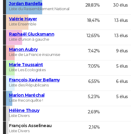
Jordan Bardella
28,83%
30 élus
Liste du Rassemblement National
Valérie Hayer
18,41%
13 élus
Liste Ensemble
Raphaël Glucksmann
12,65%
13 élus
Liste d'union à gauche
Manon Aubry
7,42%
9 élus
Liste de La France insoumise
Marie Toussaint
7,05%
5 élus
Liste Les Ecologistes
François-Xavier Bellamy
6,55%
6 élus
Liste des Républicains
Marion Maréchal
5,23%
5 élus
Liste Reconquête !
Hélène Thouy
2,69%
Liste Divers
François Asselineau
2,16%
Liste Divers