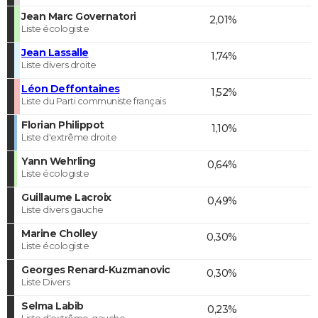
Jean Marc Governatori
2,01%
Liste écologiste
Jean Lassalle
1,74%
Liste divers droite
Léon Deffontaines
1,52%
Liste du Parti communiste français
Florian Philippot
1,10%
Liste d'extrême droite
Yann Wehrling
0,64%
Liste écologiste
Guillaume Lacroix
0,49%
Liste divers gauche
Marine Cholley
0,30%
Liste écologiste
Georges Renard-Kuzmanovic
0,30%
Liste Divers
Selma Labib
0,23%
Liste d'extrême-gauche