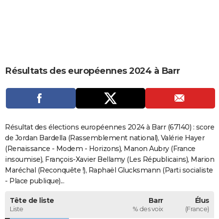
City break
Voyage de noces
Climat
Destinations
Voyage nature
Forum
+
PHOTO
GUIDES D'ACHAT
BONS PLANS
Résultats des européennes 2024 à Barr
CARTE DE VOEUX
Carte Bonne année
Carte Pâques
Carte de Noël
Carte Saint-Valentin
Carte d'anniversaire
DICTIONNAIRE
Biographies
Expressions
Dictionnaire
Citations
Proverbes
PROGRAMME TV
Résultat des élections européennes 2024 à Barr (67140) : score
COPAINS D'AVANT
de Jordan Bardella (Rassemblement national), Valérie Hayer
(Renaissance - Modem - Horizons), Manon Aubry (France
Se connecter
Collèges
Universités
Service militaire
S'inscrire
Lycées
Primaires
Entreprises
Avis de recherche
AVIS DE DÉCÈS
insoumise), François-Xavier Bellamy (Les Républicains), Marion
Maréchal (Reconquête !), Raphaël Glucksmann (Parti socialiste
FORUM
- Place publique)...
Lifestyle
Sport
Television
Cinema
Bricolage
Culture
Auto
Voyage
Tête de liste
Barr
Élus
Liste
% des voix
(France)