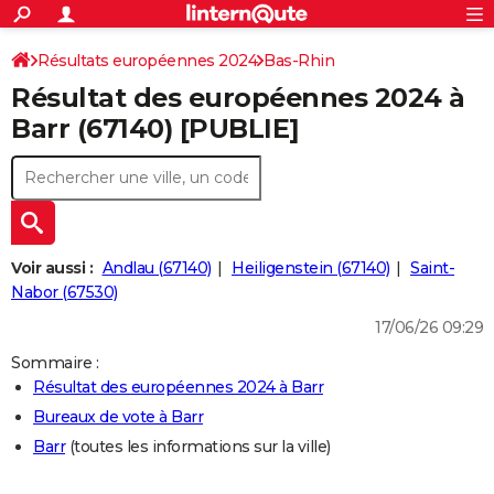
ACTUALITÉS
Connexion
S'inscrire
Résultats européennes 2024
Bas-Rhin
Rechercher
Société
Education
Villes
Politique
Faits Divers
Monde
+
SPORT
Résultat des européennes 2024 à
Football
Cyclisme
Forum
Coupe du monde 2026
Tennis
Rugby
CULTURE
Barr (67140) [PUBLIE]
TNT
Cinéma
Musique
Programme TV
Streaming
Sorties cinéma
+
FINANCE
Impôts
Immobilier
Banque
Crédit
Retraite
Epargne
Risques naturels par ville
Assurance
AUTO
Réserver un essai
Berlines
Forum auto
Essais
Citadines
SUV
+
HIGH-TECH
Voir aussi :
Andlau (67140)
Heiligenstein (67140)
Saint-
Meilleur smartphone
Ordinateurs
Guide high-tech
Mobiles
Internet
Jeux vidéo
+
Nabor (67530)
BRICOLAGE
17/06/26 09:29
Aménagement intérieur
Cuisine
Jardinage
+
Forum
Extérieur
Salle de bains
Rangement
WEEK-END
Sommaire :
Escapades
Expositions
Week-end nature
Guides de France
Patrimoine
Musées
+
LIFESTYLE
Résultat des européennes 2024 à Barr
Bureaux de vote à Barr
Bien-être
Mode
+
Art de vivre
Loisirs
Modes de vie
SANTE
Barr
(toutes les informations sur la ville)
Guide de la santé
Médicaments
+
Alimentation
Maladies
Sommeil
VOYAGE