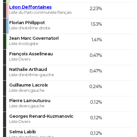
Léon Deffontaines
2,23%
Liste du Parti communiste français
Florian Philippot
1,53%
Liste d'extrême droite
Jean Marc Governatori
1,41%
Liste écologiste
François Asselineau
0,47%
Liste Divers
Nathalie Arthaud
0,47%
Liste d'extrême-gauche
Guillaume Lacroix
0,24%
Liste divers gauche
Pierre Larrouturou
0,12%
Liste divers gauche
Georges Renard-Kuzmanovic
0,12%
Liste Divers
Selma Labib
0,12%
Liste d'extrême-gauche