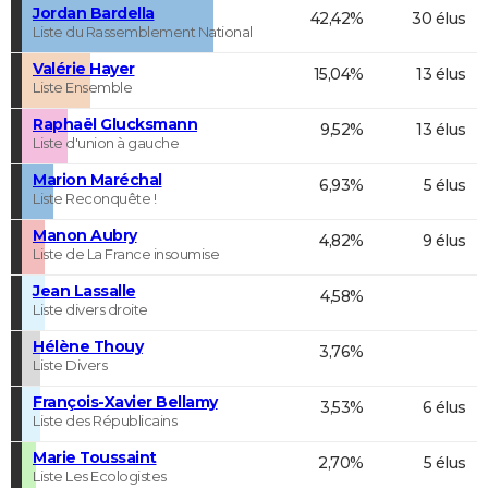
Jordan Bardella
42,42%
30 élus
Liste du Rassemblement National
Valérie Hayer
15,04%
13 élus
Liste Ensemble
Raphaël Glucksmann
9,52%
13 élus
Liste d'union à gauche
Marion Maréchal
6,93%
5 élus
Liste Reconquête !
Manon Aubry
4,82%
9 élus
Liste de La France insoumise
Jean Lassalle
4,58%
Liste divers droite
Hélène Thouy
3,76%
Liste Divers
François-Xavier Bellamy
3,53%
6 élus
Liste des Républicains
Marie Toussaint
2,70%
5 élus
Liste Les Ecologistes