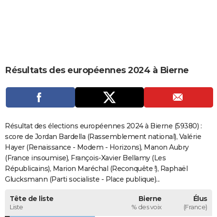
City break
Voyage de noces
Climat
Destinations
Voyage nature
Forum
+
PHOTO
GUIDES D'ACHAT
BONS PLANS
Résultats des européennes 2024 à Bierne
CARTE DE VOEUX
Carte Bonne année
Carte Pâques
Carte de Noël
Carte Saint-Valentin
Carte d'anniversaire
DICTIONNAIRE
Biographies
Expressions
Dictionnaire
Citations
Proverbes
PROGRAMME TV
Résultat des élections européennes 2024 à Bierne (59380) :
COPAINS D'AVANT
score de Jordan Bardella (Rassemblement national), Valérie
Hayer (Renaissance - Modem - Horizons), Manon Aubry
Se connecter
Collèges
Universités
Service militaire
S'inscrire
Lycées
Primaires
Entreprises
Avis de recherche
AVIS DE DÉCÈS
(France insoumise), François-Xavier Bellamy (Les
Républicains), Marion Maréchal (Reconquête !), Raphaël
FORUM
Glucksmann (Parti socialiste - Place publique)...
Lifestyle
Sport
Television
Cinema
Bricolage
Culture
Auto
Voyage
Tête de liste
Bierne
Élus
Liste
% des voix
(France)