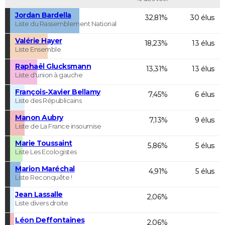
Jordan Bardella
32,81%
30 élus
Liste du Rassemblement National
Valérie Hayer
18,23%
13 élus
Liste Ensemble
Raphaël Glucksmann
13,31%
13 élus
Liste d'union à gauche
François-Xavier Bellamy
7,45%
6 élus
Liste des Républicains
Manon Aubry
7,13%
9 élus
Liste de La France insoumise
Marie Toussaint
5,86%
5 élus
Liste Les Ecologistes
Marion Maréchal
4,91%
5 élus
Liste Reconquête !
Jean Lassalle
2,06%
Liste divers droite
Léon Deffontaines
2,06%