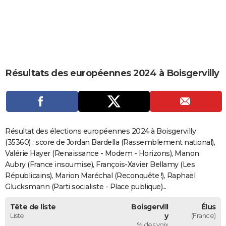
City break
Voyage de noces
Climat
Destinations
Voyage nature
Forum
+
PHOTO
GUIDES D'ACHAT
BONS PLANS
Résultats des européennes 2024 à Boisgervilly
CARTE DE VOEUX
Carte Bonne année
Carte Pâques
Carte de Noël
Carte Saint-Valentin
Carte d'anniversaire
DICTIONNAIRE
Biographies
Expressions
Dictionnaire
Citations
Proverbes
PROGRAMME TV
Résultat des élections européennes 2024 à Boisgervilly
COPAINS D'AVANT
(35360) : score de Jordan Bardella (Rassemblement national),
Valérie Hayer (Renaissance - Modem - Horizons), Manon
Se connecter
Collèges
Universités
Service militaire
S'inscrire
Lycées
Primaires
Entreprises
Avis de recherche
AVIS DE DÉCÈS
Aubry (France insoumise), François-Xavier Bellamy (Les
Républicains), Marion Maréchal (Reconquête !), Raphaël
FORUM
Glucksmann (Parti socialiste - Place publique)...
Lifestyle
Sport
Television
Cinema
Bricolage
Culture
Auto
Voyage
Tête de liste
Boisgervill
Élus
Liste
y
(France)
% des voix