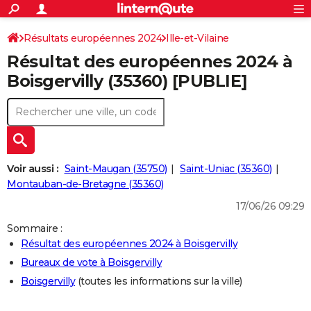
ACTUALITÉS
Connexion
S'inscrire
Résultats européennes 2024
Ille-et-Vilaine
Rechercher
Société
Education
Villes
Politique
Faits Divers
Monde
+
SPORT
Résultat des européennes 2024 à
Football
Cyclisme
Forum
Coupe du monde 2026
Tennis
Rugby
CULTURE
Boisgervilly (35360) [PUBLIE]
TNT
Cinéma
Musique
Programme TV
Streaming
Sorties cinéma
+
FINANCE
Impôts
Immobilier
Banque
Crédit
Retraite
Epargne
Risques naturels par ville
Assurance
AUTO
Réserver un essai
Berlines
Forum auto
Essais
Citadines
SUV
+
HIGH-TECH
Voir aussi :
Saint-Maugan (35750)
Saint-Uniac (35360)
Meilleur smartphone
Ordinateurs
Guide high-tech
Mobiles
Internet
Jeux vidéo
+
Montauban-de-Bretagne (35360)
BRICOLAGE
17/06/26 09:29
Aménagement intérieur
Cuisine
Jardinage
+
Forum
Extérieur
Salle de bains
Rangement
WEEK-END
Sommaire :
Escapades
Expositions
Week-end nature
Guides de France
Patrimoine
Musées
+
LIFESTYLE
Résultat des européennes 2024 à Boisgervilly
Bureaux de vote à Boisgervilly
Bien-être
Mode
+
Art de vivre
Loisirs
Modes de vie
SANTE
Boisgervilly
(toutes les informations sur la ville)
Guide de la santé
Médicaments
+
Alimentation
Maladies
Sommeil
VOYAGE